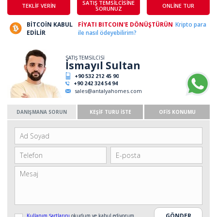
SATIŞ TEMSİLCİSİNE
TEKLİF VERİN
ONLİNE TUR
SORUNUZ
BİTCOİN KABUL
FİYATI BITCOIN'E DÖNÜŞTÜRÜN
Kripto para
EDİLİR
ile nasıl ödeyebilirim?
SATIŞ TEMSİLCİSİ
İsmayıl Sultan
+90 532 212 45 90
+90 242 324 54 94
sales@antalyahomes.com
DANIŞMANA SORUN
KEŞİF TURU İSTE
OFİS KONUMU
Kullanım Şartlarını
okudum ve kabul ediyorum.