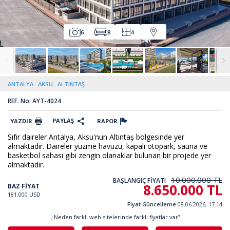
6
8
4
ANTALYA
AKSU
ALTINTAŞ
REF. No: AYT-4024
PAYLAŞ
YAZDIR
RAPOR
Sıfır daireler Antalya, Aksu'nun Altıntaş bölgesinde yer
almaktadır. Daireler yüzme havuzu, kapalı otopark, sauna ve
basketbol sahası gibi zengin olanaklar bulunan bir projede yer
almaktadır.
10.000.000 TL
BAŞLANGIÇ FİYATI
8.650.000 TL
BAZ FİYAT
181.000 USD
Fiyat Güncelleme
08.06.2026, 17.14
Neden farklı web sitelerinde farklı fiyatlar var?