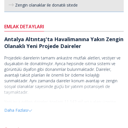
Zengin olanaklar ile donatılı sitede
EMLAK DETAYLARI
Antalya Altıntaş'ta Havalimanına Yakın Zengin
Olanaklı Yeni Projede Daireler
Projedeki dairelerin tamamı ankastre mutfak aletleri, vestiyer ve
duşakabin ile donatılmıştır. Ayrıca hepsinde ısıtma sistemi ve
görüntülü diyafon gibi donanımlar bulunmaktadır. Daireler,
avantajlı taksit planları ile önemli bir ödeme kolaylığı
sunmaktadır. Aynı zamanda daireler konum avantajı ve zengin
sosyal olanaklar sayesinde güçlü bir yatırım potansiyeli de
taşımaktadır.
Yeni inşa edilen daireler, toplam 11.143 m² arsa alanı üzerine
kurulu modern bir projede yer almaktadır. İhtiyaç duyabileceğiniz
Daha Fazlası
her şeyi tek bir noktada sunmak üzere tasarlanan bu kapsamlı
proje; toplam 96 konut dairesi, 26 profesyonel ofis ve 11 ticari
dükkandan oluşmaktadır. Konforlu bir yaşam sürmeniz için