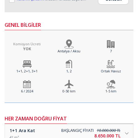
GENEL BİLGİLER
Komisyon Ücreti
YOK
Antalya / Aksu
7
1+1, 2+1, 3+1
1, 2
Ortak Havuz
6 / 2024
0-50 km
1-5 km
HER ZAMAN DOĞRU FİYAT
1+1
Ara Kat
BAŞLANGIÇ FİYATI
10.000.000 TL
8.650.000 TL
42 m²