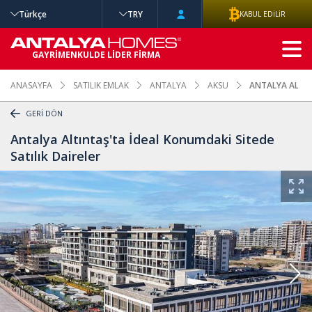
Türkçe
TRY
KABUL EDİLİR
GELİŞMİŞ
GAYRİMENKULDE LİDER FİRMA
ARAMA
ANASAYFA
SATILIK EMLAK
ANTALYA
AKSU
ANTALYA ALTIN
GERİ DÖN
Antalya Altıntaş'ta İdeal Konumdaki Sitede
Satılık Daireler