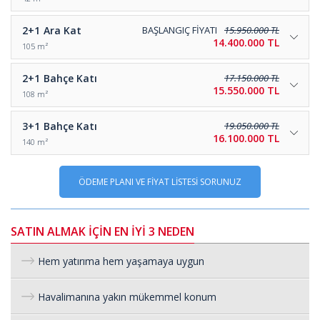
2+1
Ara Kat
BAŞLANGIÇ FİYATI
15.950.000 TL
14.400.000 TL
105 m²
2+1
Bahçe Katı
17.150.000 TL
15.550.000 TL
108 m²
3+1
Bahçe Katı
19.050.000 TL
16.100.000 TL
140 m²
ÖDEME PLANI VE FİYAT LİSTESİ SORUNUZ
SATIN ALMAK İÇİN EN İYİ 3 NEDEN
Hem yatırıma hem yaşamaya uygun
Havalimanına yakın mükemmel konum