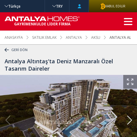
Türkçe
TRY
KABUL EDİLİR
GELİŞMİŞ
GAYRİMENKULDE LİDER FİRMA
ARAMA
ANASAYFA
SATILIK EMLAK
ANTALYA
AKSU
ANTALYA ALTIN
GERİ DÖN
Antalya Altıntaş'ta Deniz Manzaralı Özel
Tasarım Daireler