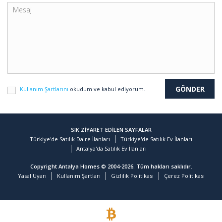
Kullanım Şartlarını
okudum ve kabul ediyorum.
SIK ZİYARET EDİLEN SAYFALAR
Türkiye'de Satılık Daire İlanları
Türkiye'de Satılık Ev İlanları
Antalya'da Satılık Ev İlanları
Copyright Antalya Homes © 2004-2026. Tüm hakları saklıdır.
Yasal Uyarı
Kullanım Şartları
Gizlilik Politikası
Çerez Politikası