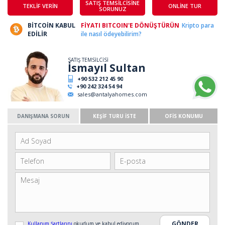
SATIŞ TEMSİLCİSİNE
TEKLİF VERİN
ONLİNE TUR
SORUNUZ
BİTCOİN KABUL
FİYATI BITCOIN'E DÖNÜŞTÜRÜN
Kripto para
EDİLİR
ile nasıl ödeyebilirim?
SATIŞ TEMSİLCİSİ
İsmayıl Sultan
+90 532 212 45 90
+90 242 324 54 94
sales@antalyahomes.com
DANIŞMANA SORUN
KEŞİF TURU İSTE
OFİS KONUMU
Kullanım Şartlarını
okudum ve kabul ediyorum.