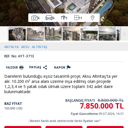
6
6
3
11
ANTALYA
AKSU
ALTINTAŞ
REF. No: AYT-3713
PAYLAŞ
YAZDIR
RAPOR
Dairelerin bulunduğu eşsiz tasarımlı proje; Aksu Altıntaş'ta yer
alır. 10.200 m² arsa alanı üzerine inşa edilmiş olan projede
1,2,3,4 ve 5 yatak odalı olmak üzere toplam 342 adet daire
bulunmaktadır.
8.800.000 TL
BAŞLANGIÇ FİYATI
7.850.000 TL
BAZ FİYAT
165.000 USD
Fiyat Güncelleme
09.07.2026, 14.31
Neden farklı web sitelerinde farklı fiyatlar var?