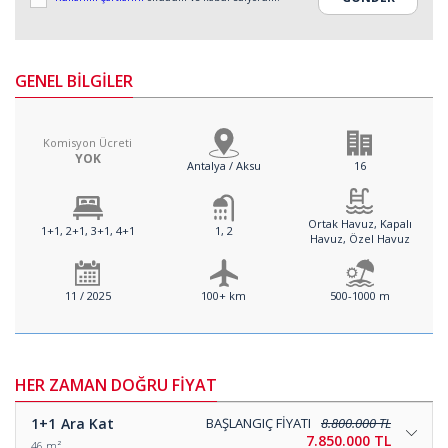
GENEL BİLGİLER
Komisyon Ücreti
YOK
Antalya / Aksu
16
Ortak Havuz, Kapalı
1+1, 2+1, 3+1, 4+1
1, 2
Havuz, Özel Havuz
11 / 2025
100+ km
500-1000 m
HER ZAMAN DOĞRU FİYAT
1+1
Ara Kat
BAŞLANGIÇ FİYATI
8.800.000 TL
7.850.000 TL
46 m²