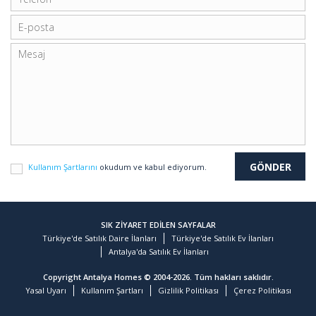
Kullanım Şartlarını
okudum ve kabul ediyorum.
SIK ZİYARET EDİLEN SAYFALAR
Türkiye'de Satılık Daire İlanları
Türkiye'de Satılık Ev İlanları
Antalya'da Satılık Ev İlanları
Copyright Antalya Homes © 2004-2026. Tüm hakları saklıdır.
Yasal Uyarı
Kullanım Şartları
Gizlilik Politikası
Çerez Politikası