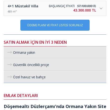
4+1
Müstakil Villa
BAŞLANGIÇ FİYATI
57.100.000 TL
43.300.000 TL
489 m²
ÖDEME PLANI VE FİYAT LİSTESİ SORUNUZ
SATIN ALMAK İÇİN EN İYİ 3 NEDEN
Ormana yakın
Güvenlik öncelikli proje
Özel havuz ve bahçe
EMLAK DETAYLARI
Döşemealtı Düzlerçamı'nda Ormana Yakın Site