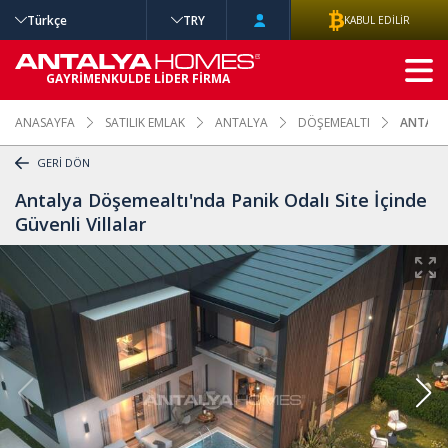
Türkçe
TRY
KABUL EDİLİR
GELİŞMİŞ
GAYRİMENKULDE LİDER FİRMA
ARAMA
ANASAYFA
SATILIK EMLAK
ANTALYA
DÖŞEMEALTI
ANTALYA
GERİ DÖN
Antalya Döşemealtı'nda Panik Odalı Site İçinde
Güvenli Villalar