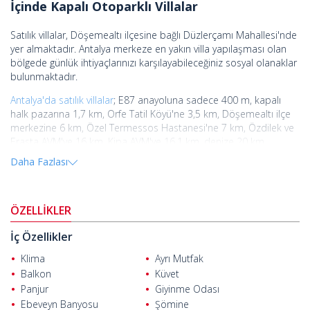
İçinde Kapalı Otoparklı Villalar
Satılık villalar, Döşemealtı ilçesine bağlı Düzlerçamı Mahallesi'nde
yer almaktadır. Antalya merkeze en yakın villa yapılaşması olan
bölgede günlük ihtiyaçlarınızı karşılayabileceğiniz sosyal olanaklar
bulunmaktadır.
Antalya'da satılık villalar
; E87 anayoluna sadece 400 m, kapalı
halk pazarına 1,7 km, Orfe Tatil Köyü'ne 3,5 km, Döşemealtı ilçe
merkezine 6 km, Özel Termessos Hastanesi'ne 7 km, Özdilek ve
Erasta AVM'ye 16 km, Kipa AVM'ye 16,1 km, denize 20 km,
Kaleiçi'ne 23 km ve Antalya Havalimanı'na 32 km uzaklıkta yer
Daha Fazlası
almaktadır.
Toplamda 14.919 m² arsa alanı üzerine inşa edilen projede 18'i
ikiz ve 14'ü müstakil olarak 32 villa mevcuttur. Her villanın
ÖZELLİKLER
bağımsız ısıtmalı havuzu, duş alanı, 2 araçlık kapalı otoparkı,
bağımsız jeneratörü, 60 cm kalınlaştırılmış betonlu güvenlik
İç Özellikler
odaları, şifreli çelik kapı, temiz hava tesisatı, güvenlik odalarından
Klima
Ayrı Mutfak
tam evi kontrol sistemi ve her villa için 4 adet güvenlik kamera
Balkon
Küvet
altyapısı gibi donatılar mevcuttur.
Panjur
Giyinme Odası
4 yatak odalı ikiz ve müstakil villalarda galeri ve asmolen tavan
Ebeveyn Banyosu
Şömine