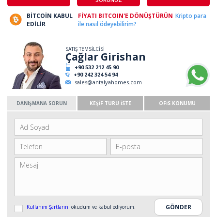
BİTCOİN KABUL
FİYATI BITCOIN'E DÖNÜŞTÜRÜN
Kripto para
EDİLİR
ile nasıl ödeyebilirim?
SATIŞ TEMSİLCİSİ
Çağlar Girishan
+90 532 212 45 90
+90 242 324 54 94
sales@antalyahomes.com
DANIŞMANA SORUN
KEŞİF TURU İSTE
OFİS KONUMU
Kullanım Şartlarını
okudum ve kabul ediyorum.