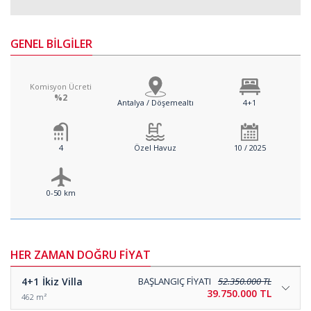
GENEL BİLGİLER
Komisyon Ücreti
%2
Antalya / Döşemealtı
4+1
4
Özel Havuz
10 / 2025
0-50 km
HER ZAMAN DOĞRU FİYAT
4+1
İkiz Villa
BAŞLANGIÇ FİYATI
52.350.000 TL
39.750.000 TL
462 m²