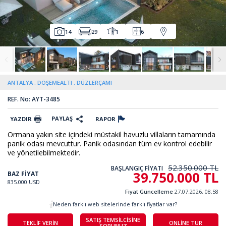
14
29
1
6
ANTALYA
DÖŞEMEALTI
DÜZLERÇAMI
REF. No: AYT-3485
PAYLAŞ
YAZDIR
RAPOR
Ormana yakın site içindeki müstakil havuzlu villaların tamamında
panik odası mevcuttur. Panik odasından tüm ev kontrol edebilir
ve yönetilebilmektedir.
52.350.000 TL
BAŞLANGIÇ FİYATI
39.750.000 TL
BAZ FİYAT
835.000 USD
Fiyat Güncelleme
27.07.2026, 08.58
Neden farklı web sitelerinde farklı fiyatlar var?
SATIŞ TEMSİLCİSİNE
TEKLİF VERİN
ONLİNE TUR
SORUNUZ