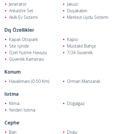
olarak iki tip salon, biri jakuzili 4 ebeveyn banyosu, 3 giyinme
Jeneratör
Jakuzi
odası, yanmaz kablo ve buatsız bağımsız sigortalama işlemi,
Ankastre Set
Duşakabin
şömine, lamine parke, yerden ısıtma, doğal gaz altyapısı, kiler,
Akıllı Ev Sistemi
Merkezi Uydu Sistemi
galeri boşluğu, konfor cam, Rehau marka PVC, lake kaplama
ahşap uygulamaları, ankastre set, porselen mutfak tezgahı,
Dış Özellikler
asmolen döşeme, interkom sistemi, elektrikli panjur, VRF klima,
acil aydınlatma sistemi, sauna, hamam, spor salonu, uydu TV
Kapalı Otopark
Kapıcı
sistemi ve damperli cam korkuluk gibi nitelikler vardır.
Site İçinde
Müstakil Bahçe
Özel Yüzme Havuzu
7/24 Güvenlik
Güvenlik Kamerası
Konum
Havalimanı (0-50 Km)
Orman Manzaralı
Isıtma
Klima
Doğalgaz
Yerden Isıtma
Cephe
Batı
Doğu