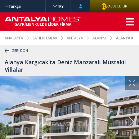
Türkçe
TRY
KABUL EDİLİR
GELİŞMİŞ
GAYRİMENKULDE LİDER FİRMA
ARAMA
ANASAYFA
SATILIK EMLAK
ANTALYA
ALANYA
ALANYA KARG
GERİ DÖN
Alanya Kargıcak'ta Deniz Manzaralı Müstakil
Villalar