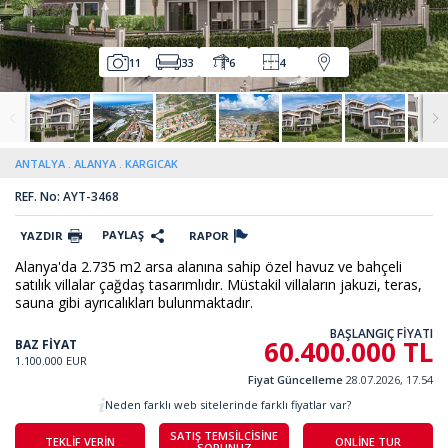
11
33
6
4
ANTALYA
ALANYA
KARGICAK
REF. No: AYT-3468
PAYLAŞ
YAZDIR
RAPOR
Alanya'da 2.735 m2 arsa alanına sahip özel havuz ve bahçeli
satılık villalar çağdaş tasarımlıdır. Müstakil villaların jakuzi, teras,
sauna gibi ayrıcalıkları bulunmaktadır.
BAŞLANGIÇ FİYATI
60.400.000 TL
BAZ FİYAT
1.100.000 EUR
Fiyat Güncelleme
28.07.2026, 17.54
Neden farklı web sitelerinde farklı fiyatlar var?
SATIŞ TEMSİLCİSİNE
TEKLİF VERİN
ONLİNE TUR
SORUNUZ