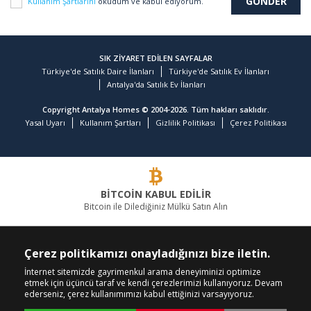
Kullanım Şartlarını
okudum ve kabul ediyorum.
SIK ZİYARET EDİLEN SAYFALAR
Türkiye'de Satılık Daire İlanları
Türkiye'de Satılık Ev İlanları
Antalya'da Satılık Ev İlanları
Copyright Antalya Homes © 2004-2026. Tüm hakları saklıdır.
Yasal Uyarı
Kullanım Şartları
Gizlilik Politikası
Çerez Politikası
BİTCOİN KABUL EDİLİR
Bitcoin ile Dilediğiniz Mülkü Satın Alın
GAYRİMENKULDE LİDER FİRMA
Çerez politikamızı onayladığınızı bize iletin.
BİZİ ARAYIN
BİZİ TAKİP EDİN
İnternet sitemizde gayrimenkul arama deneyiminizi optimize
etmek için üçüncü taraf ve kendi çerezlerimizi kullanıyoruz. Devam
+90 242 324 54 94
ederseniz, çerez kullanımımızı kabul ettiğinizi varsayıyoruz.