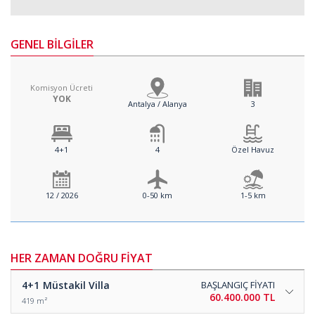
GENEL BİLGİLER
Komisyon Ücreti
YOK
Antalya / Alanya
3
4+1
4
Özel Havuz
12 / 2026
0-50 km
1-5 km
HER ZAMAN DOĞRU FİYAT
4+1
Müstakil Villa
BAŞLANGIÇ FİYATI
60.400.000 TL
419 m²