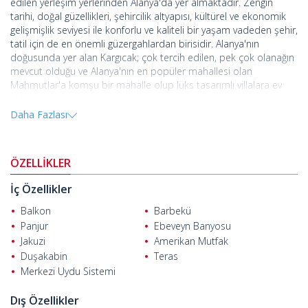
edilen yerleşim yerlerinden Alanya'da yer almaktadır. Zengin
tarihi, doğal güzellikleri, şehircilik altyapısı, kültürel ve ekonomik
gelişmişlik seviyesi ile konforlu ve kaliteli bir yaşam vadeden şehir,
tatil için de en önemli güzergahlardan birisidir. Alanya'nın
doğusunda yer alan Kargıcak; çok tercih edilen, pek çok olanağın
mevcut olduğu ve Alanya'nın en popüler mahallesi olan
Mahmutlar'a komşu bir mahalle olup lüks tasarımlı villalara ev
sahipliği yapar.
Daha Fazlası
Yüksek standartlı modern projeler, yüksek kotlu ve villaların
olduğu yerde bulunur. Buradan plaja 2.4 km, Gazipaşa
Havalimanı'na 22 km ve Antalya Havalimanı'na 125 km mesafede
ÖZELLİKLER
ulaşılır.
6 bloklu villa projesindeki müstakil villalar çatı katı ile birlikte 4
İç Özellikler
katlıdır.
Alanya'daki satılık villaların
her birinde özel havuz, özel
Balkon
Barbekü
bahçe, sauna, jakuzi, spor salonu gibi imkanlar mevcuttur.
Panjur
Ebeveyn Banyosu
Yerden ısıtma sistemi bulunan, deniz ve orman manzaralı lüks
Jakuzi
Amerikan Mutfak
villaların iç tasarımında kaliteli işçilik ve yüksek kalite malzeme
Duşakabin
Teras
kullanılmıştır. Tripleks villalar zemin döşemeleri, elektrik, ısı ve su
Merkezi Uydu Sistemi
tesisatı, izolasyon sistemleri, banyo ve mutfak mobilyaları, balkon
ve merdiven korkulukları ve aydınlatmalar ile teslim edilecektir.
Dış Özellikler