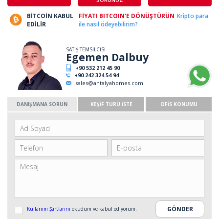
BİTCOİN KABUL
FİYATI BITCOIN'E DÖNÜŞTÜRÜN
Kripto para
EDİLİR
ile nasıl ödeyebilirim?
SATIŞ TEMSİLCİSİ
Egemen Dalbuy
+90 532 212 45 90
+90 242 324 54 94
sales@antalyahomes.com
DANIŞMANA SORUN
KEŞİF TURU İSTE
OFİS KONUMU
Kullanım Şartlarını
okudum ve kabul ediyorum.