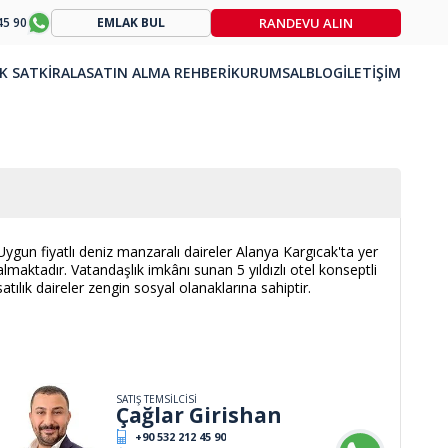
RANDEVU ALIN
45 90
EMLAK BUL
K SAT
KİRALA
SATIN ALMA REHBERİ
KURUMSAL
BLOG
İLETİŞİM
Uygun fiyatlı deniz manzaralı daireler Alanya Kargıcak'ta yer
almaktadır. Vatandaşlık imkânı sunan 5 yıldızlı otel konseptli
satılık daireler zengin sosyal olanaklarına sahiptir.
SATIŞ TEMSİLCİSİ
Çağlar Girishan
+90 532 212 45 90