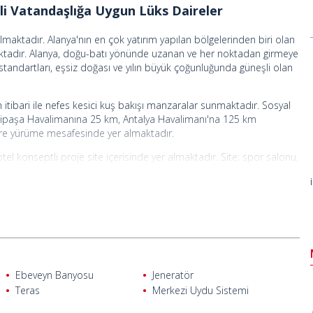
li Vatandaşlığa Uygun Lüks Daireler
lmaktadır. Alanya'nın en çok yatırım yapılan bölgelerinden biri olan
aktadır. Alanya, doğu-batı yönünde uzanan ve her noktadan girmeye
m standartları, eşsiz doğası ve yılın büyük çoğunluğunda güneşli olan
itibari ile nefes kesici kuş bakışı manzaralar sunmaktadır. Sosyal
azipaşa Havalimanına 25 km, Antalya Havalimanı'na 125 km
re yürüme mesafesinde yer almaktadır.
tel konseptli proje site içerisinde yer almaktadır. Site; spor salonu,
. Proje 1+1 ara kat daireler ile 2+1 ve 3+1 çatı katı dairelerden
mutfak dolapları ve aydınlatma gibi özellikler ile donatılmıştır.
. Yatırım avantajlı daireler taksit ve vatandaşlık imkânı
Ebeveyn Banyosu
Jeneratör
Teras
Merkezi Uydu Sistemi