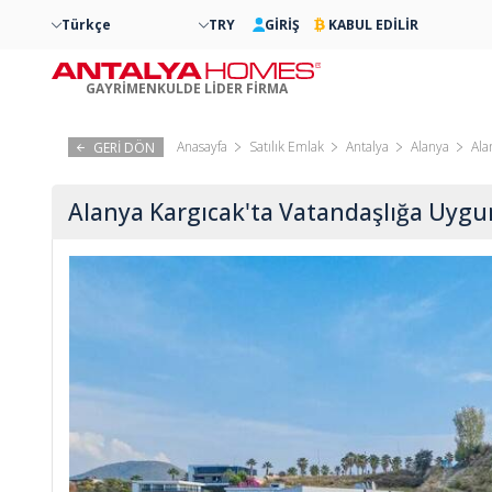
Türkçe
TRY
GİRİŞ
KABUL EDİLİR
GAYRİMENKULDE LİDER FİRMA
Anasayfa
Satılık Emlak
Antalya
Alanya
Ala
GERİ DÖN
Alanya Kargıcak'ta Vatandaşlığa Uygun