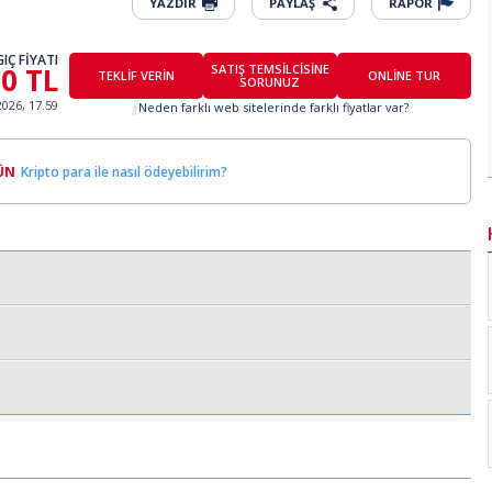
YAZDIR
PAYLAŞ
RAPOR
IÇ FİYATI
00 TL
SATIŞ TEMSİLCİSİNE
TEKLİF VERİN
ONLİNE TUR
SORUNUZ
2026, 17.59
Neden farklı web sitelerinde farklı fiyatlar var?
ÜN
Kripto para ile nasıl ödeyebilirim?