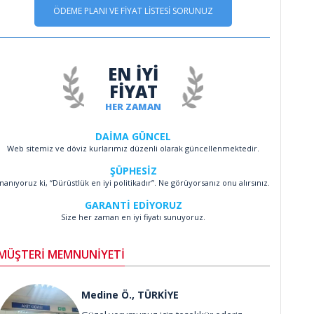
ÖDEME PLANI VE FİYAT LİSTESİ SORUNUZ
EN İYİ
FİYAT
HER ZAMAN
DAİMA GÜNCEL
Web sitemiz ve döviz kurlarımız düzenli olarak güncellenmektedir.
ŞÜPHESİZ
İnanıyoruz ki, “Dürüstlük en iyi politikadır”. Ne görüyorsanız onu alırsınız.
GARANTİ EDİYORUZ
Size her zaman en iyi fiyatı sunuyoruz.
MÜŞTERİ MEMNUNİYETİ
Medine Ö., TÜRKİYE