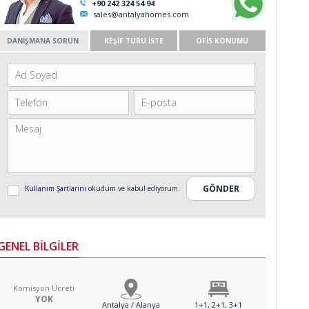
+90 242 324 54 94
sales@antalyahomes.com
DANIŞMANA SORUN
KEŞİF TURU İSTE
OFİS KONUMU
Kullanım Şartlarını
okudum ve kabul ediyorum.
GENEL BİLGİLER
Komisyon Ücreti
YOK
Antalya / Alanya
1+1, 2+1, 3+1