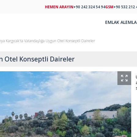
HEMEN ARAYIN
+90 242 324 54 94
GSM
+90 532 212 
EMLAK AL
EMLA
nya Kargıcak'ta Vatandaşlığa Uygun Otel Konseptli Daireler
 Otel Konseptli Daireler