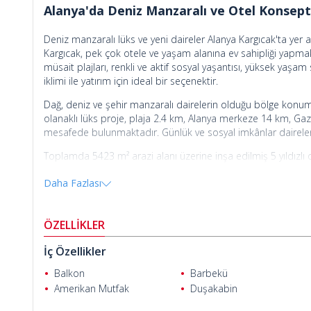
Alanya'da Deniz Manzaralı ve Otel Konsept
Deniz manzaralı lüks ve yeni daireler Alanya Kargıcak'ta yer a
Kargıcak, pek çok otele ve yaşam alanına ev sahipliği yapm
müsait plajları, renkli ve aktif sosyal yaşantısı, yüksek yaşa
iklimi ile yatırım için ideal bir seçenektir.
Dağ, deniz ve şehir manzaralı dairelerin olduğu bölge konum 
olanaklı lüks proje, plaja 2.4 km, Alanya merkeze 14 km, G
mesafede bulunmaktadır. Günlük ve sosyal imkânlar dairele
Toplamda 5423 m² arazi alanı üzerine inşa edilmiş 5 yıldızlı o
yüzme havuzu, oyun alanı, ortak bahçe gibi imkanlara sahiptir
Daha Fazlası
oluşmaktadır.
Uygun fiyatlı daireler elektrik, su ve klima tesisatı, banyo ve 
Alanya'da daire satın almak
için hemen bizimle iletişime geçin
ÖZELLİKLER
sunmaktadır.
İç Özellikler
Balkon
Barbekü
Amerikan Mutfak
Duşakabin