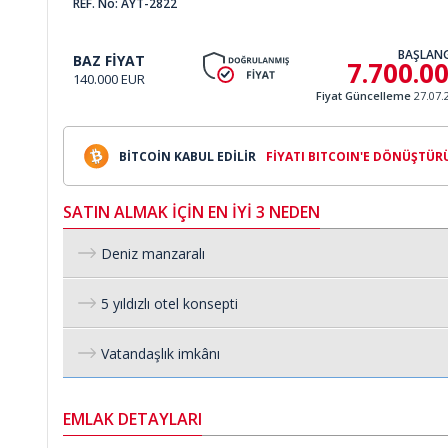
REF. No: AYT-2822
BAŞLANG
BAZ FİYAT
7.700.0
140.000 EUR
Fiyat Güncelleme
27.07.
BİTCOİN KABUL EDİLİR
FİYATI BITCOIN'E DÖNÜŞTÜR
SATIN ALMAK İÇİN EN İYİ 3 NEDEN
Deniz manzaralı
5 yıldızlı otel konsepti
Vatandaşlık imkânı
EMLAK DETAYLARI