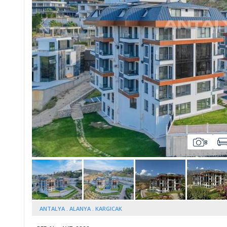
Whatsapp
8
ANTALYA
ALANYA
KARGICAK