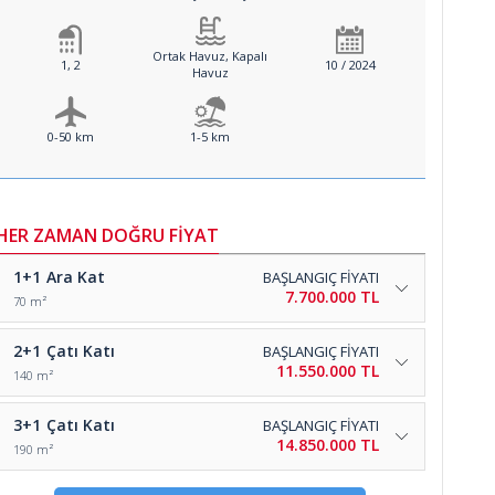
Ortak Havuz, Kapalı
1, 2
10 / 2024
Havuz
0-50 km
1-5 km
HER ZAMAN DOĞRU FİYAT
1+1
Ara Kat
BAŞLANGIÇ FİYATI
7.700.000 TL
70 m²
2+1
Çatı Katı
BAŞLANGIÇ FİYATI
11.550.000 TL
140 m²
3+1
Çatı Katı
BAŞLANGIÇ FİYATI
14.850.000 TL
190 m²