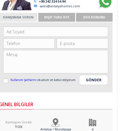
+90 242 324 54 94
sales@antalyahomes.com
DANIŞMANA SORUN
KEŞİF TURU İSTE
OFİS KONUMU
Kullanım Şartlarını
okudum ve kabul ediyorum.
GENEL BİLGİLER
Komisyon Ücreti
YOK
Antalya / Muratpaşa
6