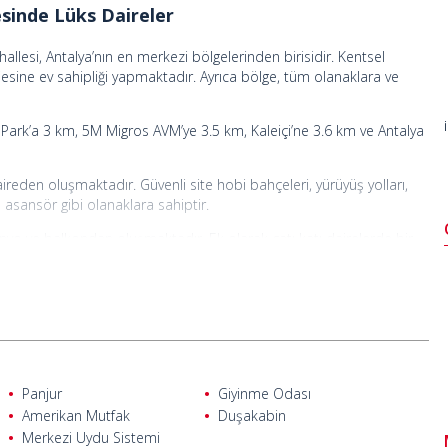
sinde Lüks Daireler
allesi, Antalya’nın en merkezi bölgelerinden birisidir. Kentsel
sine ev sahipliği yapmaktadır. Ayrıca bölge, tüm olanaklara ve
Park’a 3 km, 5M Migros AVM’ye 3.5 km, Kaleiçi’ne 3.6 km ve Antalya
aireden oluşmaktadır. Güvenli site hobi bahçeleri, yürüyüş yolları,
 asansör gibi olanaklara sahiptir.
banyo ve balkondan oluşmaktadır. Ek olarak çatı katı dairelerde bir
r, çelik kapı, ankastre seti, doğal gaz ve klima altyapısı,
ır.
Panjur
Giyinme Odası
Amerikan Mutfak
Duşakabin
Merkezi Uydu Sistemi