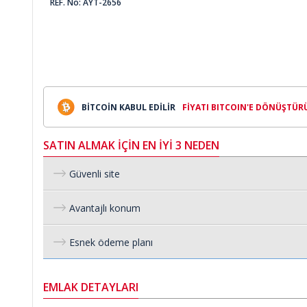
REF. No: AYT-2656
BİTCOİN KABUL EDİLİR
FİYATI BITCOIN'E DÖNÜŞTÜR
SATIN ALMAK İÇİN EN İYİ 3 NEDEN
Güvenli site
Avantajlı konum
Esnek ödeme planı
EMLAK DETAYLARI