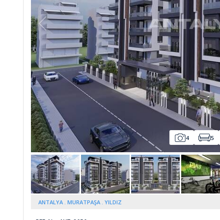
Whatsapp
4
5
ANTALYA
MURATPAŞA
YILDIZ