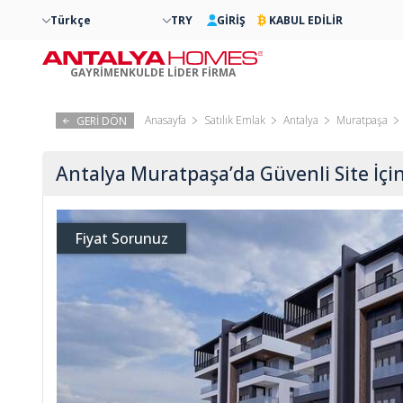
Türkçe
TRY
GİRİŞ
KABUL EDİLİR
GAYRİMENKULDE LİDER FİRMA
Anasayfa
Satılık Emlak
Antalya
Muratpaşa
GERİ DÖN
Antalya Muratpaşa’da Güvenli Site İçi
Fiyat Sorunuz