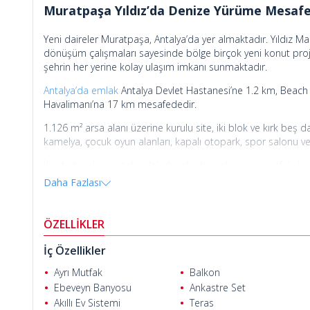
Muratpaşa Yıldız’da Denize Yürüme Mesafe
Yeni daireler Muratpaşa, Antalya’da yer almaktadır. Yıldız Mah
dönüşüm çalışmaları sayesinde bölge birçok yeni konut proje
şehrin her yerine kolay ulaşım imkanı sunmaktadır.
Antalya’da emlak
Antalya Devlet Hastanesi’ne 1.2 km, Beach 
Havalimanı’na 17 km mesafededir.
1.126 m² arsa alanı üzerine kurulu site, iki blok ve kırk beş d
kamelya, çocuk oyun alanları, kapalı otopark, spor salonu ve
İki, dört ve beş yatak odalı daireler bir salon, ayrı mutfak, 
teras ve ebeveyn banyosu bulunmaktadır. Lüks daireler vestiye
Daha Fazlası
duşakabin, görüntülü diyafon, uydu TV sistemi ile donatılmışt
Ender Karabulut
ÖZELLİKLER
İç Özellikler
Ayrı Mutfak
Balkon
Ebeveyn Banyosu
Ankastre Set
Akıllı Ev Sistemi
Teras