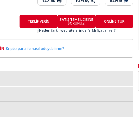
YAZDIR
PAYLAŞ
RAPOR
SATIŞ TEMSİLCİSİNE
TEKLİF VERİN
ONLİNE TUR
SORUNUZ
Neden farklı web sitelerinde farklı fiyatlar var?
ÜN
Kripto para ile nasıl ödeyebilirim?