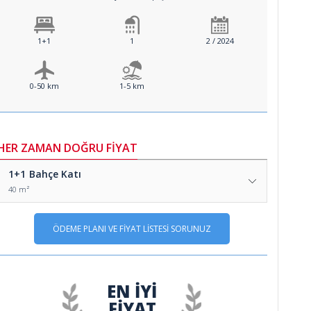
1+1
1
2 / 2024
0-50 km
1-5 km
HER ZAMAN DOĞRU FİYAT
1+1
Bahçe Katı
40 m²
ÖDEME PLANI VE FİYAT LİSTESİ SORUNUZ
EN İYİ
FİYAT