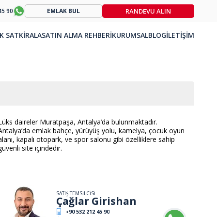
RANDEVU ALIN
45 90
EMLAK BUL
K SAT
KİRALA
SATIN ALMA REHBERİ
KURUMSAL
BLOG
İLETİŞİM
Lüks daireler Muratpaşa, Antalya’da bulunmaktadır.
Antalya’da emlak bahçe, yürüyüş yolu, kamelya, çocuk oyun
alanı, kapalı otopark, ve spor salonu gibi özelliklere sahip
güvenli site içindedir.
SATIŞ TEMSİLCİSİ
Çağlar Girishan
+90 532 212 45 90