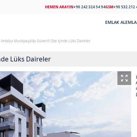
HEMEN ARAYIN
+90 242 324 54 94
GSM
+90 532 212 
EMLAK AL
EMLA
Antalya Muratpaşa’da Güvenli Site İçinde Lüks Daireler
nde Lüks Daireler