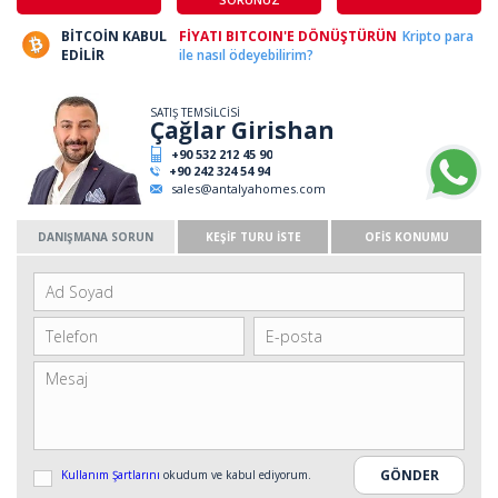
BİTCOİN KABUL
FİYATI BITCOIN'E DÖNÜŞTÜRÜN
Kripto para
EDİLİR
ile nasıl ödeyebilirim?
SATIŞ TEMSİLCİSİ
Çağlar Girishan
+90 532 212 45 90
+90 242 324 54 94
sales@antalyahomes.com
DANIŞMANA SORUN
KEŞİF TURU İSTE
OFİS KONUMU
Kullanım Şartlarını
okudum ve kabul ediyorum.