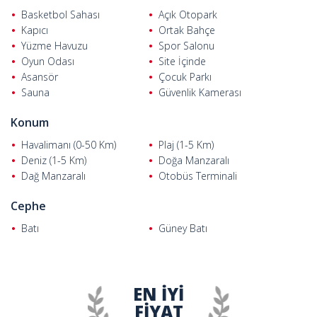
banyo ve balkondan oluşmaktadır. Çatı dubleks daire
Basketbol Sahası
Açık Otopark
seçeneklerinin de yer aldığı projede daire tiplerine göre banyo ve
Kapıcı
Ortak Bahçe
balkon sayısı değişmektedir.
Yüzme Havuzu
Spor Salonu
Oyun Odası
Site İçinde
Asansör
Çocuk Parkı
Sauna
Güvenlik Kamerası
Konum
Havalimanı (0-50 Km)
Plaj (1-5 Km)
Deniz (1-5 Km)
Doğa Manzaralı
Dağ Manzaralı
Otobüs Terminali
Cephe
Batı
Güney Batı
EN İYİ
FİYAT