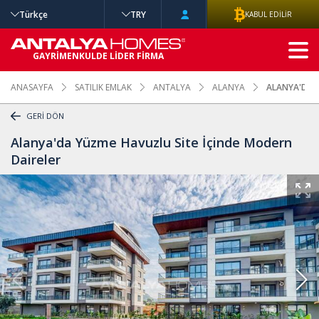
Türkçe
TRY
KABUL EDİLİR
GELİŞMİŞ
GAYRİMENKULDE LİDER FİRMA
ARAMA
ANASAYFA
SATILIK EMLAK
ANTALYA
ALANYA
ALANYA'DA 
GERİ DÖN
Alanya'da Yüzme Havuzlu Site İçinde Modern
Daireler