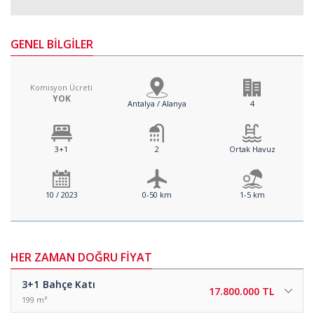
GENEL BİLGİLER
Komisyon Ücreti
YOK
Antalya / Alanya
4
3+1
2
Ortak Havuz
10 / 2023
0-50 km
1-5 km
HER ZAMAN DOĞRU FİYAT
3+1
Bahçe Katı
17.800.000 TL
199 m²