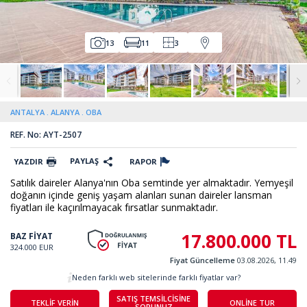
13
11
3
ANTALYA
ALANYA
OBA
REF. No: AYT-2507
PAYLAŞ
YAZDIR
RAPOR
Satılık daireler Alanya'nın Oba semtinde yer almaktadır. Yemyeşil
doğanın içinde geniş yaşam alanları sunan daireler lansman
fiyatları ile kaçırılmayacak fırsatlar sunmaktadır.
17.800.000 TL
BAZ FİYAT
324.000 EUR
Fiyat Güncelleme
03.08.2026, 11.49
Neden farklı web sitelerinde farklı fiyatlar var?
SATIŞ TEMSİLCİSİNE
TEKLİF VERİN
ONLİNE TUR
SORUNUZ