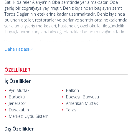
Satılık daireler Alanya'nın Oba semtinde yer almaktadır. Oba
geniş bir coğrafyaya yayılmıştır. Deniz kıyısından başlayan semt
Toros Dağları'nın eteklerine kadar uzanmaktadır. Deniz kıyısında
bulunan oteller, restoranlar ve barlar ve semtin orta noktalarında
yer alan alışveriş merkezleri, hastaneler, özel okullar ile gündelik
ihtiyaçlarınızın karşılanabileceği olanaklar bir adım uzağınızdadır.
Yapımı sürmekte olan çevre yolunun üzerine kurulan alışveriş
merkezleri ve Alanyaspor stadyumuna uzanan yol boyunca
Daha Fazlası
gerçekleşen yatırımlar bölgeye yüksek oranda katma değer
sağlamaktadır.
Alanya'daki satılık dairelerin
ÖZELLİKLER
yer aldığı proje yeni çevre yoluna 970
m, Alanya Eğitim ve Araştırma Hastanesi'ne 1.65 km, denize ve
İç Özellikler
plaja 2.7 km, Alanya şehir merkezine 5 km ve Gazipaşa
Havalimanı'na ise 35.5 km uzaklıktadır.
Ayrı Mutfak
Balkon
Barbekü
Ebeveyn Banyosu
Dairelerin yer aldığı proje içinde açık yüzme havuzu, çocuk
havuzu, fitness, sauna, buhar odası, masaj odası, açık ve kapalı
Jeneratör
Amerikan Mutfak
çocuk oyun alanı, kamelya, dinlenme alanı, kütüphane, toplantı
Duşakabin
Teras
odası, basketbol sahası, jeneratör, asansör, açık otopark, 7/24
Merkezi Uydu Sistemi
güvenlik sistemi ve site görevlisi bulunmaktadır.
Dış Özellikler
Satılık dairelerde oturma odası, açık veya kapalı plan mutfak,