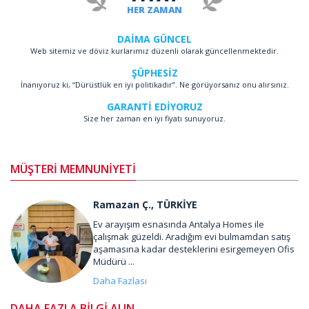
HER ZAMAN
DAİMA GÜNCEL
Web sitemiz ve döviz kurlarımız düzenli olarak güncellenmektedir.
ŞÜPHESİZ
İnanıyoruz ki, “Dürüstlük en iyi politikadır”. Ne görüyorsanız onu alırsınız.
GARANTİ EDİYORUZ
Size her zaman en iyi fiyatı sunuyoruz.
MÜŞTERİ MEMNUNİYETİ
Ramazan Ç., TÜRKİYE
Ev arayışım esnasında Antalya Homes ile
çalışmak güzeldi. Aradığım evi bulmamdan satış
aşamasına kadar desteklerini esirgemeyen Ofis
Müdürü ...
Daha Fazlası
DAHA FAZLA BİLGİ ALIN