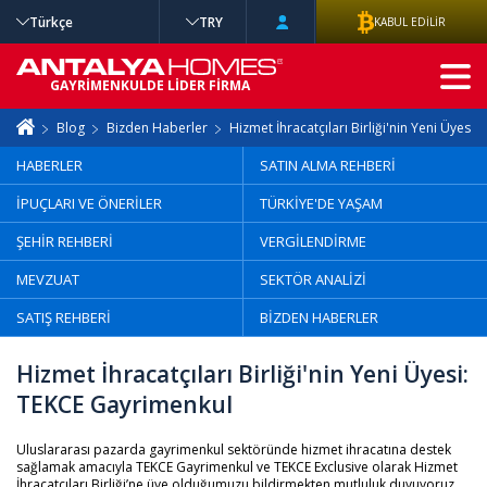
Türkçe
TRY
KABUL EDİLİR
GELİŞMİŞ
GAYRİMENKULDE LİDER FİRMA
ARAMA
Blog
Bizden Haberler
Hizmet İhracatçıları Birliği'nin Yeni Üyesi
HABERLER
SATIN ALMA REHBERİ
İPUÇLARI VE ÖNERİLER
TÜRKİYE'DE YAŞAM
ŞEHİR REHBERİ
VERGİLENDİRME
MEVZUAT
SEKTÖR ANALİZİ
SATIŞ REHBERİ
BİZDEN HABERLER
Hizmet İhracatçıları Birliği'nin Yeni Üyesi:
TEKCE Gayrimenkul
Uluslararası pazarda gayrimenkul sektöründe hizmet ihracatına destek
sağlamak amacıyla TEKCE Gayrimenkul ve TEKCE Exclusive olarak Hizmet
İhracatçıları Birliği’ne üye olduğumuzu bildirmekten mutluluk duyuyoruz.