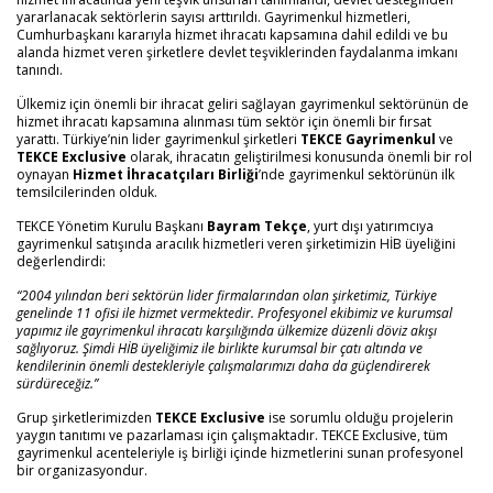
yararlanacak sektörlerin sayısı arttırıldı. Gayrimenkul hizmetleri,
Cumhurbaşkanı kararıyla hizmet ihracatı kapsamına dahil edildi ve bu
alanda hizmet veren şirketlere devlet teşviklerinden faydalanma imkanı
tanındı.
Ülkemiz için önemli bir ihracat geliri sağlayan gayrimenkul sektörünün de
hizmet ihracatı kapsamına alınması tüm sektör için önemli bir fırsat
yarattı. Türkiye’nin lider gayrimenkul şirketleri
TEKCE Gayrimenkul
ve
TEKCE Exclusive
olarak, ihracatın geliştirilmesi konusunda önemli bir rol
oynayan
Hizmet İhracatçıları Birliği
’nde gayrimenkul sektörünün ilk
temsilcilerinden olduk.
TEKCE Yönetim Kurulu Başkanı
Bayram Tekçe
, yurt dışı yatırımcıya
gayrimenkul satışında aracılık hizmetleri veren şirketimizin HİB üyeliğini
değerlendirdi:
“2004 yılından beri sektörün lider firmalarından olan şirketimiz, Türkiye
genelinde 11 ofisi ile hizmet vermektedir. Profesyonel ekibimiz ve kurumsal
yapımız ile gayrimenkul ihracatı karşılığında ülkemize düzenli döviz akışı
sağlıyoruz. Şimdi HİB üyeliğimiz ile birlikte kurumsal bir çatı altında ve
kendilerinin önemli destekleriyle çalışmalarımızı daha da güçlendirerek
sürdüreceğiz.”
Grup şirketlerimizden
TEKCE Exclusive
ise sorumlu olduğu projelerin
yaygın tanıtımı ve pazarlaması için çalışmaktadır. TEKCE Exclusive, tüm
gayrimenkul acenteleriyle iş birliği içinde hizmetlerini sunan profesyonel
bir organizasyondur.