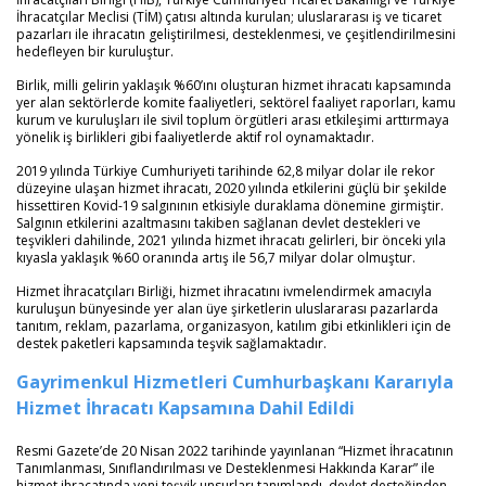
İhracatçılar Meclisi (TİM) çatısı altında kurulan; uluslararası iş ve ticaret
pazarları ile ihracatın geliştirilmesi, desteklenmesi, ve çeşitlendirilmesini
hedefleyen bir kuruluştur.
Birlik, milli gelirin yaklaşık %60’ını oluşturan hizmet ihracatı kapsamında
yer alan sektörlerde komite faaliyetleri, sektörel faaliyet raporları, kamu
kurum ve kuruluşları ile sivil toplum örgütleri arası etkileşimi arttırmaya
yönelik iş birlikleri gibi faaliyetlerde aktif rol oynamaktadır.
2019 yılında Türkiye Cumhuriyeti tarihinde 62,8 milyar dolar ile rekor
düzeyine ulaşan hizmet ihracatı, 2020 yılında etkilerini güçlü bir şekilde
hissettiren Kovid-19 salgınının etkisiyle duraklama dönemine girmiştir.
Salgının etkilerini azaltmasını takiben sağlanan devlet destekleri ve
teşvikleri dahilinde, 2021 yılında hizmet ihracatı gelirleri, bir önceki yıla
kıyasla yaklaşık %60 oranında artış ile 56,7 milyar dolar olmuştur.
Hizmet İhracatçıları Birliği, hizmet ihracatını ivmelendirmek amacıyla
kuruluşun bünyesinde yer alan üye şirketlerin uluslararası pazarlarda
tanıtım, reklam, pazarlama, organizasyon, katılım gibi etkinlikleri için de
destek paketleri kapsamında teşvik sağlamaktadır.
Gayrimenkul Hizmetleri Cumhurbaşkanı Kararıyla
Hizmet İhracatı Kapsamına Dahil Edildi
Resmi Gazete’de 20 Nisan 2022 tarihinde yayınlanan “Hizmet İhracatının
Tanımlanması, Sınıflandırılması ve Desteklenmesi Hakkında Karar” ile
hizmet ihracatında yeni teşvik unsurları tanımlandı, devlet desteğinden