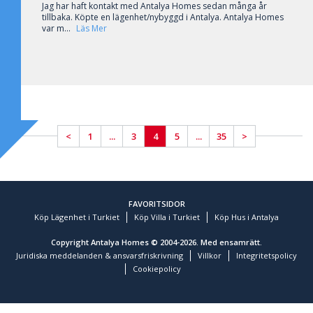
Jag har haft kontakt med Antalya Homes sedan många år
tillbaka. Köpte en lägenhet/nybyggd i Antalya. Antalya Homes
var m...
Läs Mer
<
1
...
3
4
5
...
35
>
FAVORITSIDOR
Köp Lägenhet i Turkiet
Köp Villa i Turkiet
Köp Hus i Antalya
Copyright Antalya Homes © 2004-2026. Med ensamrätt.
Juridiska meddelanden & ansvarsfriskrivning
Villkor
Integritetspolicy
Cookiepolicy
Kundrecensioner och erfarenheter för