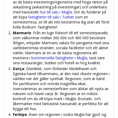
av de bästa investeringsregionerna med höga räntor på
avkastning (avkastning på investeringar) och underbara
med havsutsikt
hus till salu i Muğla
. Om du funderar på
att köpa
fastigheter till salu i Turkiet
som en
semesterresa, se till att inte bestämma dig utan att först
kolla Bodrum -fastigheter!
Marmaris
: Från en lugn fiskeort till ett semesterparadis
som välkomnar mellan 300 000 och 400 000 besökare
årligen, erbjuder Marmaris valuta för pengarna med sina
världsberömda stränder, sociala faciliteter och ett aktivt
nattliv. Marmaris är en av de bästa regionerna att
investera i
kommersiella fastigheter i Muğla
, tack vare
sina restauranger, butiker och hotell av hög kvalitet.
Datça
: Distriktet, som förbinder Medelhavet och
Egeiska havet tillsammans, är den näst rikaste regionen i
världen när det gäller syrehalt. Regionen, som är känd
för yachtturism och orörda magnifika vikar,
översvämmas av semesterfirare som älskar att njuta av
naturen och havet varje år. Regionen är en måste-
kontroll om du vill köpa mark i Muğla. Bostads- och
åkermarker med fantastisk havsutsikt är perfekta för att
bygga ett hus.
Fethiye
: Även om regionen i södra Muğla har gjort sig