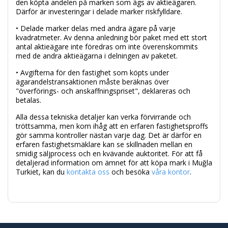
den köpta andelen på marken som ägs av aktieägaren.
Därför är investeringar i delade marker riskfylldare.
• Delade marker delas med andra ägare på varje
kvadratmeter. Av denna anledning bör paket med ett stort
antal aktieägare inte föredras om inte överenskommits
med de andra aktieägarna i delningen av paketet.
• Avgifterna för den fastighet som köpts under
ägarandelstransaktionen måste beräknas över
"överförings- och anskaffningspriset", deklareras och
betalas.
Alla dessa tekniska detaljer kan verka förvirrande och
tröttsamma, men kom ihåg att en erfaren fastighetsproffs
gör samma kontroller nästan varje dag. Det är därför en
erfaren fastighetsmäklare kan se skillnaden mellan en
smidig säljprocess och en kvävande auktoritet. För att få
detaljerad information om ämnet för att köpa mark i Muğla
Turkiet, kan du
kontakta oss
och besöka
våra kontor
.