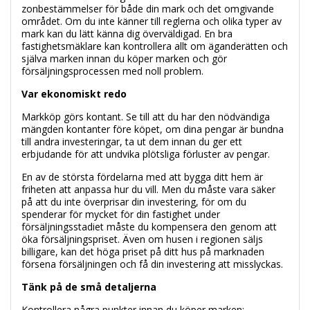
zonbestämmelser för både din mark och det omgivande
området. Om du inte känner till reglerna och olika typer av
mark kan du lätt känna dig överväldigad. En bra
fastighetsmäklare kan kontrollera allt om äganderätten och
själva marken innan du köper marken och gör
försäljningsprocessen med noll problem.
Var ekonomiskt redo
Markköp görs kontant. Se till att du har den nödvändiga
mängden kontanter före köpet, om dina pengar är bundna
till andra investeringar, ta ut dem innan du ger ett
erbjudande för att undvika plötsliga förluster av pengar.
En av de största fördelarna med att bygga ditt hem är
friheten att anpassa hur du vill. Men du måste vara säker
på att du inte överprisar din investering, för om du
spenderar för mycket för din fastighet under
försäljningsstadiet måste du kompensera den genom att
öka försäljningspriset. Även om husen i regionen säljs
billigare, kan det höga priset på ditt hus på marknaden
försena försäljningen och få din investering att misslyckas.
Tänk på de små detaljerna
Kontrollera några punkter innan du köper marken: