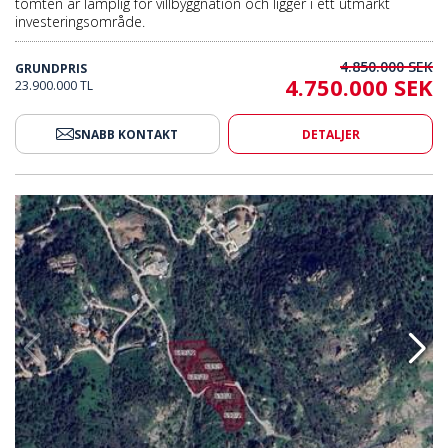
tomten är lämplig för villbyggnation och ligger i ett utmärkt
investeringsområde.
4.850.000 SEK
GRUNDPRIS
4.750.000 SEK
23.900.000 TL
SNABB KONTAKT
DETALJER
kt Nära Yalikavak Marina Bodrum 2
Rymlig Mark Med Havsutsikt Nä