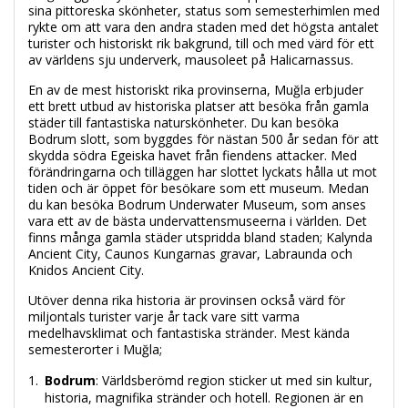
sina pittoreska skönheter, status som semesterhimlen med
rykte om att vara den andra staden med det högsta antalet
turister och historiskt rik bakgrund, till och med värd för ett
av världens sju underverk, mausoleet på Halicarnassus.
En av de mest historiskt rika provinserna, Muğla erbjuder
ett brett utbud av historiska platser att besöka från gamla
städer till fantastiska naturskönheter. Du kan besöka
Bodrum slott, som byggdes för nästan 500 år sedan för att
skydda södra Egeiska havet från fiendens attacker. Med
förändringarna och tilläggen har slottet lyckats hålla ut mot
tiden och är öppet för besökare som ett museum. Medan
du kan besöka Bodrum Underwater Museum, som anses
vara ett av de bästa undervattensmuseerna i världen. Det
finns många gamla städer utspridda bland staden; Kalynda
Ancient City, Caunos Kungarnas gravar, Labraunda och
Knidos Ancient City.
Utöver denna rika historia är provinsen också värd för
miljontals turister varje år tack vare sitt varma
medelhavsklimat och fantastiska stränder. Mest kända
semesterorter i Muğla;
Bodrum
: Världsberömd region sticker ut med sin kultur,
historia, magnifika stränder och hotell. Regionen är en