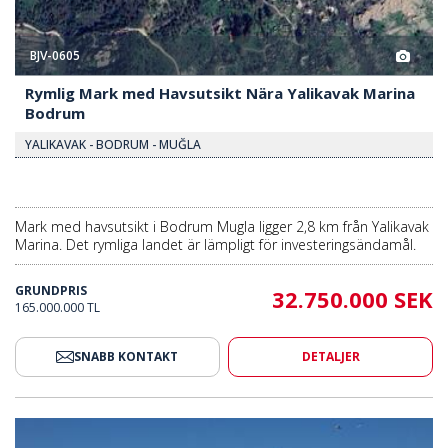
BJV-0605
Rymlig Mark med Havsutsikt Nära Yalikavak Marina
Bodrum
YALIKAVAK - BODRUM - MUĞLA
Mark med havsutsikt i Bodrum Mugla ligger 2,8 km från Yalikavak
Marina. Det rymliga landet är lämpligt för investeringsändamål.
GRUNDPRIS
32.750.000 SEK
165.000.000 TL
SNABB KONTAKT
DETALJER
vet I Bodrum 2
Zonindelad Mark Nära Havet I