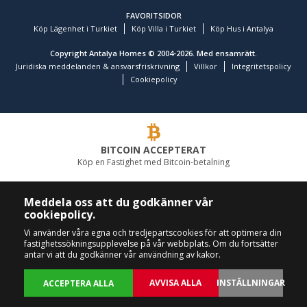
FAVORITSIDOR
Köp Lägenhet i Turkiet
Köp Villa i Turkiet
Köp Hus i Antalya
Copyright Antalya Homes © 2004-2026. Med ensamrätt.
Juridiska meddelanden & ansvarsfriskrivning
Villkor
Integritetspolicy
Cookiepolicy
BITCOIN ACCEPTERAT
Köp en Fastighet med Bitcoin-betalning
LEDANDE FASTIGHETSFÖRETAG
Meddela oss att du godkänner vår
cookiepolicy.
RING OSS
FÖLJ OSS
Vi använder våra egna och tredjepartscookies för att optimera din
fastighetssökningsupplevelse på vår webbplats. Om du fortsätter
+90 242 324 54 94
antar vi att du godkänner vår användning av kakor.
AVVISA ALLA
INSTÄLLNINGAR
ACCEPTERA ALLA