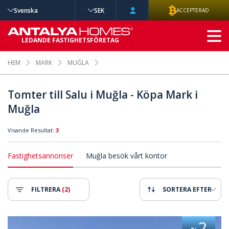
Svenska
SEK
ACCEPTERAD
AVANCERAD
LEDANDE FASTIGHETSFÖRETAG
SÖKNING
HEM
MARK
MUĞLA
Tomter till Salu i Muğla - Köpa Mark i
Muğla
Visande Resultat:
3
Fastighetsannonser
Muğla besök vårt kontor
FILTRERA
(2)
SORTERA EFTER
 Tomt I Fethiye Oludeniz 2
Delvis Havsutsikt Zonerad Tomt 
2