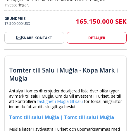
investeringar.
GRUNDPRIS
165.150.000 SEK
17.500.000 USD
SNABB KONTAKT
DETALJER
Tomter till Salu i Muğla - Köpa Mark i
Muğla
Antalya Homes ® erbjuder detaljerad lista över olika typer
av mark till salu i Muğla. Om du vill investera i Turkiet, se till
att kontrollera
fastighet i Muğla till salu
för försäljningslistor
innan du fattar ditt slutgiltiga beslut.
Tomt till salu i Muğla | Tomt till salu i Muğla
Muğla ligger i sydvästra Turkiet och uppmärksammas med