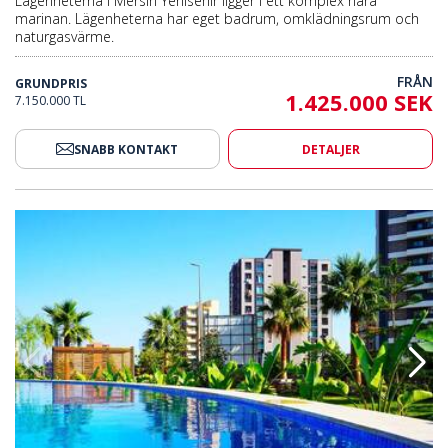
Lägenheterna i Mersin Yenisehir ligger i ett komplex nära
marinan. Lägenheterna har eget badrum, omklädningsrum och
naturgasvärme.
FRÅN
GRUNDPRIS
1.425.000 SEK
7.150.000 TL
SNABB KONTAKT
DETALJER
Havet I Mersin Yenişehir 2
Eleganta Lägenheter Nära Havet 