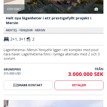
COV-0261
Helt nya lägenheter i ett prestigefyllt projekt i
Mersin
MENTEŞ - YENIŞEHIR - MERSIN
2+1, 3+1
2
Lägenheterna i Mersin Yenişehir ligger i ett komplex med pool
nära havet. Lägenheterna finns i rymliga alternativ med 2 och 3
sovrum.
FRÅN
GRUNDPRIS
3.000.000 SEK
315.000 USD
SNABB KONTAKT
DETALJER
 Fördelaktigt Läge I Mersin Yenisehir 2
Lägenheter Med 2 Sovrum I Förde