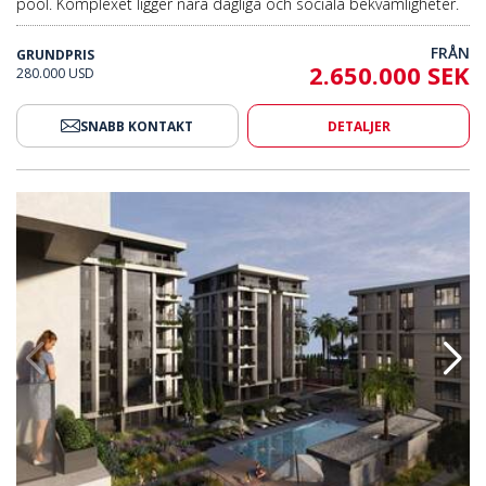
pool. Komplexet ligger nära dagliga och sociala bekvämligheter.
FRÅN
GRUNDPRIS
2.650.000 SEK
280.000 USD
SNABB KONTAKT
DETALJER
estigefyllt Projekt I Mersin 2
Helt Nya Lägenheter I Ett Prestig