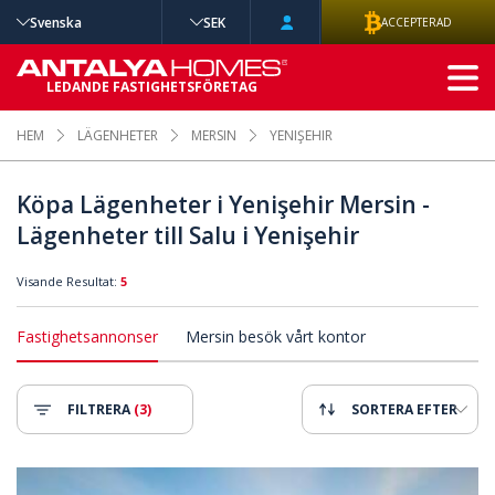
Svenska
SEK
ACCEPTERAD
AVANCERAD
LEDANDE FASTIGHETSFÖRETAG
SÖKNING
HEM
LÄGENHETER
MERSIN
YENIŞEHIR
Köpa Lägenheter i Yenişehir Mersin -
Lägenheter till Salu i Yenişehir
Visande Resultat:
5
Fastighetsannonser
Mersin besök vårt kontor
FILTRERA
(3)
SORTERA EFTER
Gemensam Pool I Mersin 2
Helt Nya Lägenheter Med Geme