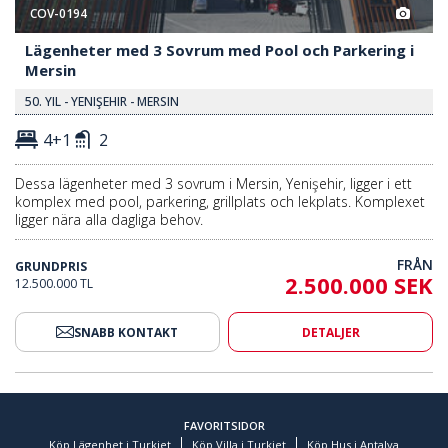
COV-0194
Lägenheter med 3 Sovrum med Pool och Parkering i
Mersin
50. YIL - YENIŞEHIR - MERSIN
4+1
2
Dessa lägenheter med 3 sovrum i Mersin, Yenişehir, ligger i ett
komplex med pool, parkering, grillplats och lekplats. Komplexet
ligger nära alla dagliga behov.
FRÅN
GRUNDPRIS
2.500.000 SEK
12.500.000 TL
SNABB KONTAKT
DETALJER
FAVORITSIDOR
Köp Lägenhet i Turkiet
Köp Villa i Turkiet
Köp Hus i Antalya