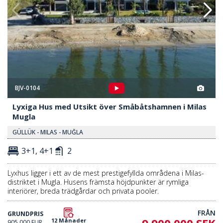
BJV-0104
Lyxiga Hus med Utsikt över Småbåtshamnen i Milas
Mugla
GÜLLÜK - MILAS - MUĞLA
3+1, 4+1
2
Lyxhus ligger i ett av de mest prestigefyllda områdena i Milas-
distriktet i Mugla. Husens främsta höjdpunkter är rymliga
interiörer, breda trädgårdar och privata pooler.
FRÅN
GRUNDPRIS
12 Månader
905.000 EUR