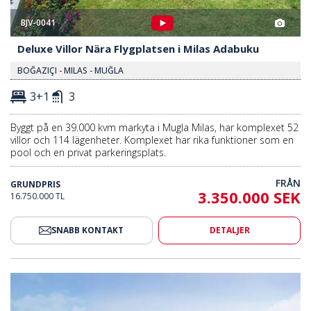
BJV-0041
Deluxe Villor Nära Flygplatsen i Milas Adabuku
BOĞAZIÇI - MILAS - MUĞLA
3+1
3
Byggt på en 39.000 kvm markyta i Mugla Milas, har komplexet 52
villor och 114 lägenheter. Komplexet har rika funktioner som en
pool och en privat parkeringsplats.
FRÅN
GRUNDPRIS
3.350.000 SEK
16.750.000 TL
SNABB KONTAKT
DETALJER
Till Förmånliga Priser I Bodrum 2
Moderna Fristående Villor Till 