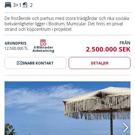
3+1
2
De fristående och parhus med stora trädgårdar och rika sociala
bekvämligheter ligger i Bodrum, Mumcular. Det finns en privat
strand och köpcentrum i projektet.
FRÅN
GRUNDPRIS
2.500.000 SEK
6 Månader
12.500.000 TL
Avbetalning
SNABB KONTAKT
DETALJER
 Med Privat Pir Och Strand 2
Fristående Villor I Bodrum Med 