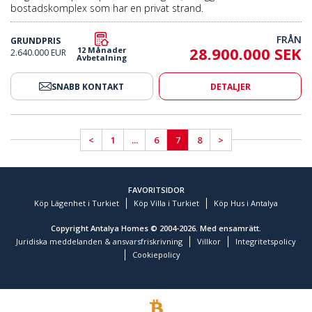
bostadskomplex som har en privat strand.
FRÅN
GRUNDPRIS
28.900.000 SEK
12 Månader
2.640.000 EUR
Avbetalning
SNABB KONTAKT
DETALJER
<
1
...
6
7
8
>
FAVORITSIDOR
Köp Lägenhet i Turkiet
Köp Villa i Turkiet
Köp Hus i Antalya
Copyright Antalya Homes © 2004-2026. Med ensamrätt.
Juridiska meddelanden & ansvarsfriskrivning
Villkor
Integritetspolicy
Cookiepolicy