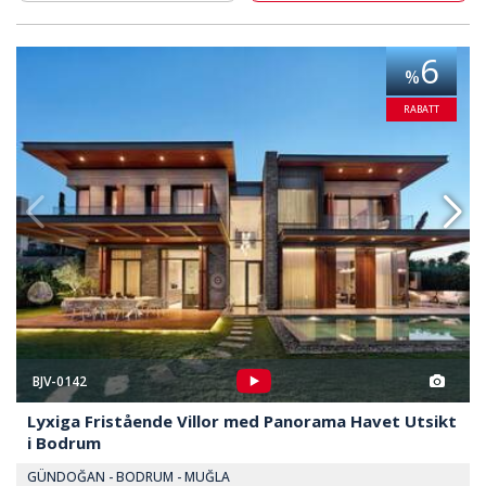
Med Panorama Havet Utsikt I Bodrum 2
Lyxiga Fristående Villor Med P
6
%
RABATT
BJV-0142
Lyxiga Fristående Villor med Panorama Havet Utsikt
i Bodrum
GÜNDOĞAN - BODRUM - MUĞLA