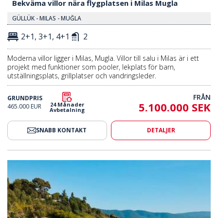
Bekväma villor nära flygplatsen i Milas Mugla
GÜLLÜK - MILAS - MUĞLA
2+1, 3+1, 4+1
2
Moderna villor ligger i Milas, Mugla. Villor till salu i Milas är i ett
projekt med funktioner som pooler, lekplats för barn,
utställningsplats, grillplatser och vandringsleder.
FRÅN
GRUNDPRIS
5.100.000 SEK
24 Månader
465.000 EUR
Avbetalning
SNABB KONTAKT
DETALJER
elönt Projekt I Adabuku Bodrum 2
Färdiga Villor I Ett Prisbelönt 