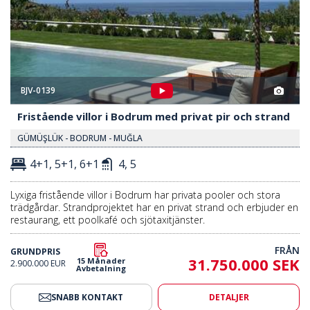
BJV-0139
Fristående villor i Bodrum med privat pir och strand
GÜMÜŞLÜK - BODRUM - MUĞLA
4+1, 5+1, 6+1
4, 5
Lyxiga fristående villor i Bodrum har privata pooler och stora
trädgårdar. Strandprojektet har en privat strand och erbjuder en
restaurang, ett poolkafé och sjötaxitjänster.
FRÅN
GRUNDPRIS
31.750.000 SEK
15 Månader
2.900.000 EUR
Avbetalning
SNABB KONTAKT
DETALJER