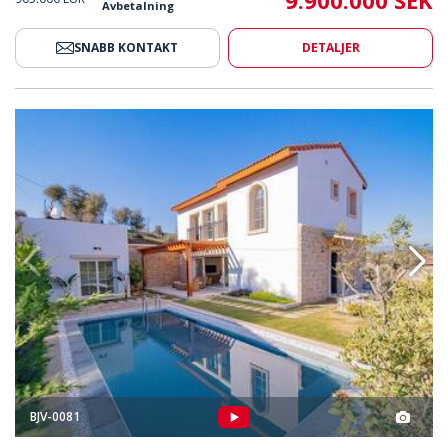
9.900.000 SEK
Avbetalning
SNABB KONTAKT
DETALJER
atsen I Milas Mugla 2
Bekväma Villor Nära Flygplatsen
BJV-0081