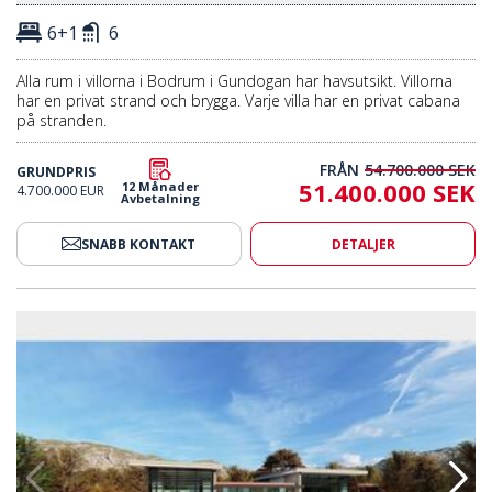
6+1
6
Alla rum i villorna i Bodrum i Gundogan har havsutsikt. Villorna
har en privat strand och brygga. Varje villa har en privat cabana
på stranden.
FRÅN
54.700.000 SEK
GRUNDPRIS
51.400.000 SEK
12 Månader
4.700.000 EUR
Avbetalning
SNABB KONTAKT
DETALJER
manflätade Med Naturen I Yalikavak 2
Villor Med Havsutsikt Sammanfl