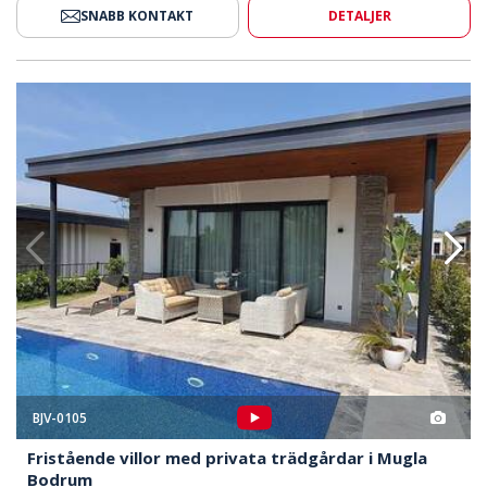
SNABB KONTAKT
DETALJER
vata Trädgårdar I Mugla Bodrum 2
Fristående Villor Med Privata 
BJV-0105
Fristående villor med privata trädgårdar i Mugla
Bodrum