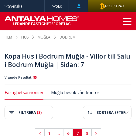
Svenska
SEK
ACCEPTERAD
AVANCERAD
LEDANDE FASTIGHETSFÖRETAG
SÖKNING
HEM
HUS
MUĞLA
BODRUM
Köpa Hus i Bodrum Muğla - Villor till Salu
i Bodrum Muğla | Sidan: 7
Visande Resultat:
85
Fastighetsannonser
Muğla besök vårt kontor
FILTRERA
(3)
SORTERA EFTER
<
1
...
6
7
8
>