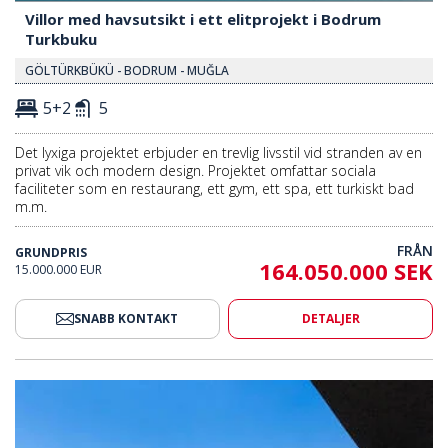
Villor med havsutsikt i ett elitprojekt i Bodrum
Turkbuku
GÖLTÜRKBÜKÜ - BODRUM - MUĞLA
5+2
5
Det lyxiga projektet erbjuder en trevlig livsstil vid stranden av en
privat vik och modern design. Projektet omfattar sociala
faciliteter som en restaurang, ett gym, ett spa, ett turkiskt bad
m.m.
FRÅN
GRUNDPRIS
164.050.000 SEK
15.000.000 EUR
SNABB KONTAKT
DETALJER
 Och Trädgård I Bodrum Mugla 2
Lyxvillor Med Privat Pool Och 