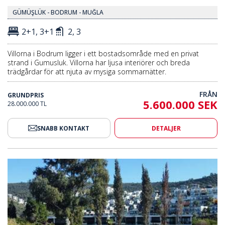
GÜMÜŞLÜK - BODRUM - MUĞLA
2+1, 3+1
2, 3
Villorna i Bodrum ligger i ett bostadsområde med en privat
strand i Gumusluk. Villorna har ljusa interiörer och breda
trädgårdar för att njuta av mysiga sommarnätter.
FRÅN
GRUNDPRIS
5.600.000 SEK
28.000.000 TL
SNABB KONTAKT
DETALJER
er Småbåtshamnen I Milas Mugla 2
Lyxiga Hus Med Utsikt Över Sm