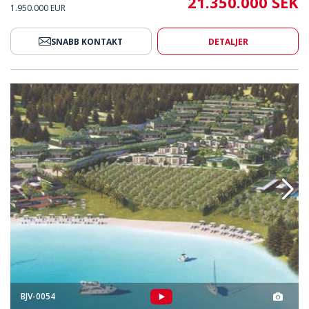
21.350.000 SEK
1.950.000 EUR
SNABB KONTAKT
DETALJER
 Elitprojekt I Bodrum Turkbuku 2
Villor Med Havsutsikt I Ett Elit
BJV-0054