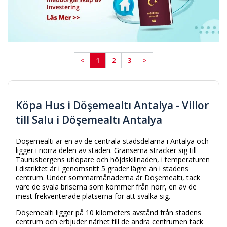
<
1
2
3
>
Köpa Hus i Döşemealtı Antalya - Villor
till Salu i Döşemealtı Antalya
Döşemealtı är en av de centrala stadsdelarna i Antalya och
ligger i norra delen av staden. Gränserna sträcker sig till
Taurusbergens utlöpare och höjdskillnaden, i temperaturen
i distriktet är i genomsnitt 5 grader lägre än i stadens
centrum. Under sommarmånaderna är Döşemealtı, tack
vare de svala briserna som kommer från norr, en av de
mest frekventerade platserna för att svalka sig.
Döşemealtı ligger på 10 kilometers avstånd från stadens
centrum och erbjuder närhet till de andra centrumen tack