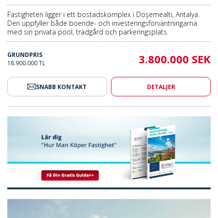
Fastigheten ligger i ett bostadskomplex i Döşemealtı, Antalya.
Den uppfyller både boende- och investeringsförväntningarna
med sin privata pool, trädgård och parkeringsplats.
GRUNDPRIS
3.800.000 SEK
18.900.000 TL
SNABB KONTAKT
DETALJER
 Lugnt Område I Antalya Dosemealti 2
Hus Med Privat Pool I Ett Lugnt