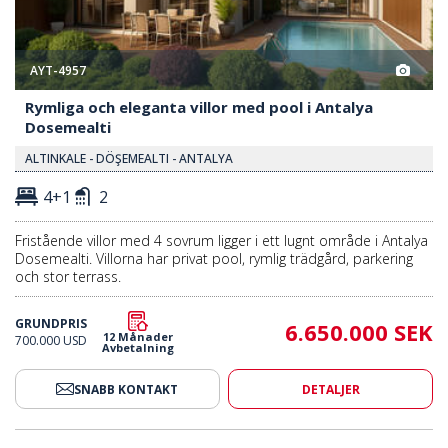
AYT-4957
Rymliga och eleganta villor med pool i Antalya
Dosemealti
ALTINKALE - DÖŞEMEALTI - ANTALYA
4+1
2
Fristående villor med 4 sovrum ligger i ett lugnt område i Antalya
Dosemealti. Villorna har privat pool, rymlig trädgård, parkering
och stor terrass.
GRUNDPRIS
6.650.000 SEK
12 Månader
700.000 USD
Avbetalning
SNABB KONTAKT
DETALJER