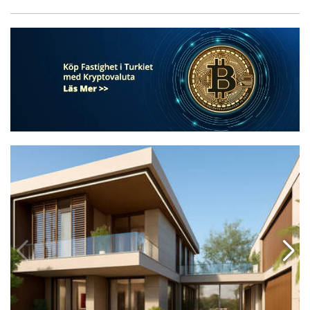
or Med Pool I Antalya Dosemealti 2
Rymliga Och Eleganta Villor Med