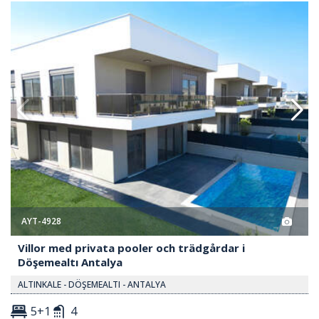
 Och Trädgårdar I Döşemealtı Antalya 2
Villor Med Privata Pooler Och 
AYT-4928
Villor med privata pooler och trädgårdar i
Döşemealtı Antalya
ALTINKALE - DÖŞEMEALTI - ANTALYA
5+1
4