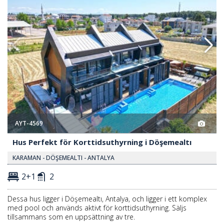
AYT-4569
Hus Perfekt för Korttidsuthyrning i Döşemealtı
KARAMAN - DÖŞEMEALTI - ANTALYA
2+1
2
Dessa hus ligger i Döşemealtı, Antalya, och ligger i ett komplex
med pool och används aktivt för korttidsuthyrning. Säljs
tillsammans som en uppsättning av tre.