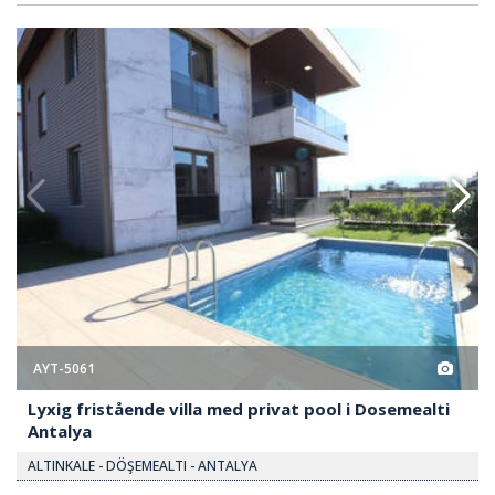
 Privat Pool I Dosemealti Antalya 2
Lyxig Fristående Villa Med Priva
AYT-5061
Lyxig fristående villa med privat pool i Dosemealti
Antalya
ALTINKALE - DÖŞEMEALTI - ANTALYA