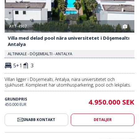
AYT-4907
Villa med delad pool nära universitetet i Döşemealtı
Antalya
ALTINKALE - DÖŞEMEALTI - ANTALYA
5+1
3
Villan ligger i Döşemealtı, Antalya, nära universitetet och
sjukhuset. Komplexet har utomhusparkering, pool och lekplats.
GRUNDPRIS
4.950.000 SEK
450.000 EUR
SNABB KONTAKT
DETALJER