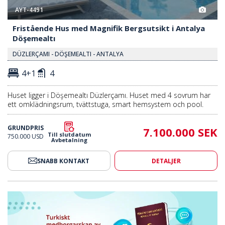
AYT-4491
Fristående Hus med Magnifik Bergsutsikt i Antalya
Döşemealtı
DÜZLERÇAMI - DÖŞEMEALTI - ANTALYA
4+1
4
Huset ligger i Döşemealtı Düzlerçamı. Huset med 4 sovrum har
ett omklädningsrum, tvättstuga, smart hemsystem och pool.
GRUNDPRIS
7.100.000 SEK
Till slutdatum
750.000 USD
Avbetalning
SNABB KONTAKT
DETALJER