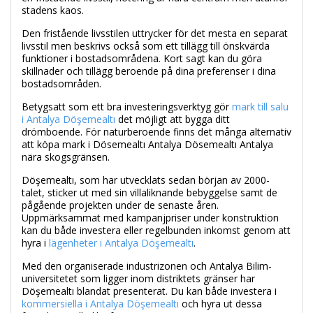
stadens kaos.
Den fristående livsstilen uttrycker för det mesta en separat
livsstil men beskrivs också som ett tillägg till önskvärda
funktioner i bostadsområdena. Kort sagt kan du göra
skillnader och tillägg beroende på dina preferenser i dina
bostadsområden.
Betygsatt som ett bra investeringsverktyg gör
mark till salu
i Antalya Döşemealtı
det möjligt att bygga ditt
drömboende. För naturberoende finns det många alternativ
att köpa mark i Dösemealtı Antalya Dösemealtı Antalya
nära skogsgränsen.
Döşemealtı, som har utvecklats sedan början av 2000-
talet, sticker ut med sin villaliknande bebyggelse samt de
pågående projekten under de senaste åren.
Uppmärksammat med kampanjpriser under konstruktion
kan du både investera eller regelbunden inkomst genom att
hyra i
lägenheter i Antalya Döşemealtı
.
Med den organiserade industrizonen och Antalya Bilim-
universitetet som ligger inom distriktets gränser har
Döşemealtı blandat presenterat. Du kan både investera i
kommersiella i Antalya Döşemealtı
och hyra ut dessa