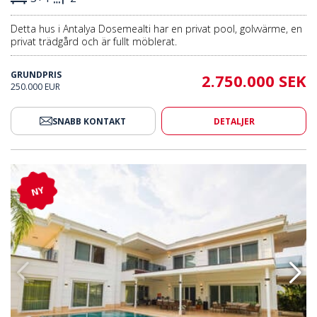
Detta hus i Antalya Dosemealti har en privat pool, golvvärme, en
privat trädgård och är fullt möblerat.
GRUNDPRIS
2.750.000 SEK
250.000 EUR
SNABB KONTAKT
DETALJER
d Pool I Antalya Dosemealti 2
Fristående Rymlig Villa Med Poo
NY