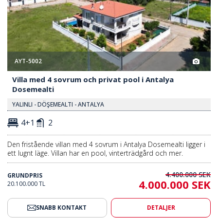
AYT-5002
Villa med 4 sovrum och privat pool i Antalya
Dosemealti
YALINLI - DÖŞEMEALTI - ANTALYA
4+1
2
Den fristående villan med 4 sovrum i Antalya Dosemealti ligger i
ett lugnt läge. Villan har en pool, vinterträdgård och mer.
4.400.000 SEK
GRUNDPRIS
4.000.000 SEK
20.100.000 TL
SNABB KONTAKT
DETALJER