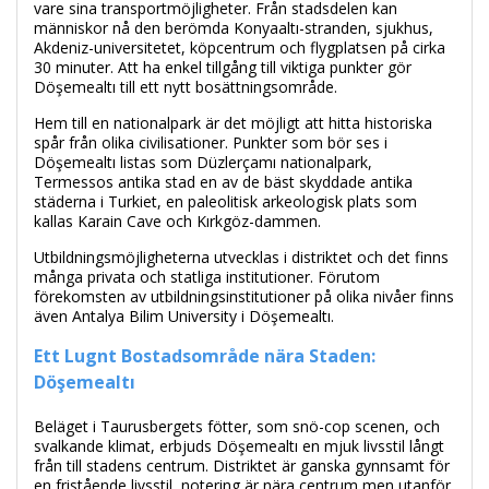
vare sina transportmöjligheter. Från stadsdelen kan
människor nå den berömda Konyaaltı-stranden, sjukhus,
Akdeniz-universitetet, köpcentrum och flygplatsen på cirka
30 minuter. Att ha enkel tillgång till viktiga punkter gör
Döşemealtı till ett nytt bosättningsområde.
Hem till en nationalpark är det möjligt att hitta historiska
spår från olika civilisationer. Punkter som bör ses i
Döşemealtı listas som Düzlerçamı nationalpark,
Termessos antika stad en av de bäst skyddade antika
städerna i Turkiet, en paleolitisk arkeologisk plats som
kallas Karain Cave och Kırkgöz-dammen.
Utbildningsmöjligheterna utvecklas i distriktet och det finns
många privata och statliga institutioner. Förutom
förekomsten av utbildningsinstitutioner på olika nivåer finns
även Antalya Bilim University i Döşemealtı.
Ett Lugnt Bostadsområde nära Staden:
Döşemealtı
Beläget i Taurusbergets fötter, som snö-cop scenen, och
svalkande klimat, erbjuds Döşemealtı en mjuk livsstil långt
från till stadens centrum. Distriktet är ganska gynnsamt för
en fristående livsstil, notering är nära centrum men utanför