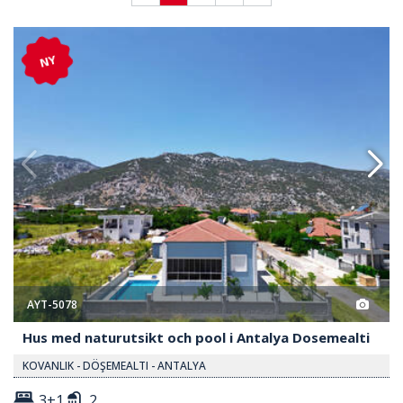
ool I Antalya Dosemealti 2
Hus Med Naturutsikt Och Pool I
NY
AYT-5078
Hus med naturutsikt och pool i Antalya Dosemealti
KOVANLIK - DÖŞEMEALTI - ANTALYA
3+1
2