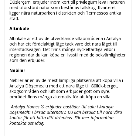
Düzlerçamı erbjuder inom kort till privilegium leva i naturen
med oförstörd natur som består av tallskog. Kvarteret
ligger nära naturparken i distrikten och Termessos antika
stad.
Altınkale
Altınkale är ett av de utvecklande villaområdena i Antalya
och har ett fördelaktigt läge tack vare det nära läget till
interstadsvägen. Det finns många nyckelfärdiga villor i
regionen där du kan köpa en livsstil med de bekvämligheter
som den erbjuder.
Nebiler
Nebiler är en av de mest lämpliga platserna att köpa villa i
Antalya Döşemealtı med ett nära läge till Güllük-berget,
skogsområden och luft som erbjuder gott om syre. I
området finns många alternativ för att köpa en villa.
Antalya Homes ® erbjuder bostäder till salu i Antalya
Döşemealtı i breda alternativ. Du kan besöka till nära våra
kontor för att hitta ditt drömhus. För mer information
kontakta oss idag.