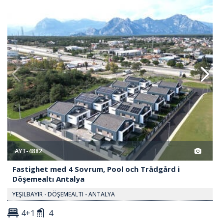
ool Och Trädgård I Döşemealtı Antalya 2
Fastighet Med 4 Sovrum, Pool O
AYT-4882
Fastighet med 4 Sovrum, Pool och Trädgård i
Döşemealtı Antalya
YEŞILBAYIR - DÖŞEMEALTI - ANTALYA
4+1
4