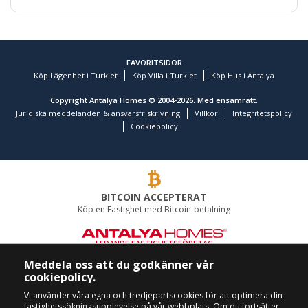
FAVORITSIDOR
Köp Lägenhet i Turkiet
Köp Villa i Turkiet
Köp Hus i Antalya
Copyright Antalya Homes © 2004-2026. Med ensamrätt.
Juridiska meddelanden & ansvarsfriskrivning
Villkor
Integritetspolicy
Cookiepolicy
BITCOIN ACCEPTERAT
Köp en Fastighet med Bitcoin-betalning
LEDANDE FASTIGHETSFÖRETAG
Meddela oss att du godkänner vår
RING OSS
FÖLJ OSS
cookiepolicy.
+90 242 324 54 94
Vi använder våra egna och tredjepartscookies för att optimera din
fastighetssökningsupplevelse på vår webbplats. Om du fortsätter