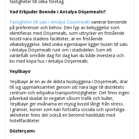
fastigheter till olika företag.
Vad Erbjuder Boende i Antalya Döşemealtı?
Fastigheter till salu i Antalya Döşemealtı
varierar beroende
på preferenser och behov. Den typ av bebyggelse som
identifieras med Döşemealtı, som uttrycker en fristående
livsstil nära stadens faciliteter, är en fristående
villabebyggelse. Med unika egenskaper ligger husen till salu
i Antalya Döşemealtı runt om i stadsdelen. Som ett
värdefullt område dag för dag kan du både investera och
bo med köpa hus i Antalya Döşemealtı.
Yeşilbayır
Yeşilbayır är en av de äldsta husbyggena i Döşemealtı, drar
till sig uppmärksamhet genom sitt nära läge till distriktets
centrum och erbjudna transportmöjligheter. Det finns ingen
påverkad skadat liv negativt såsom trafik och buller,
Yeşilbayır ger invånarna en mysig livsstil långt från stress.
I gränser, kurser som kan fortsätta sociala och sportsliga
aktiviteter finns det också en berömd hästklubb med
hotellfaciliteter.
Düzlerçamı