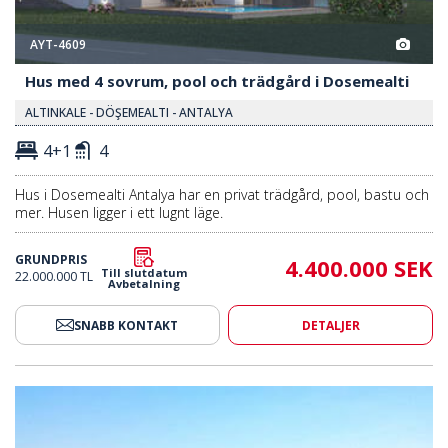
AYT-4609
Hus med 4 sovrum, pool och trädgård i Dosemealti
ALTINKALE - DÖŞEMEALTI - ANTALYA
4+1
4
Hus i Dosemealti Antalya har en privat trädgård, pool, bastu och
mer. Husen ligger i ett lugnt läge.
GRUNDPRIS
4.400.000 SEK
Till slutdatum
22.000.000 TL
Avbetalning
SNABB KONTAKT
DETALJER
hyrning I Döşemealtı 2
Hus Perfekt För Korttidsuthyrni