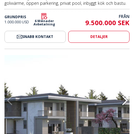
golvvärme, öppen parkering, privat pool, inbyggt kök och bastu.
FRÅN
GRUNDPRIS
9.500.000 SEK
6 Månader
1.000.000 USD
Avbetalning
SNABB KONTAKT
DETALJER
ch Trädgård I Dosemealti 2
Hus Med 4 Sovrum, Pool Och Tr