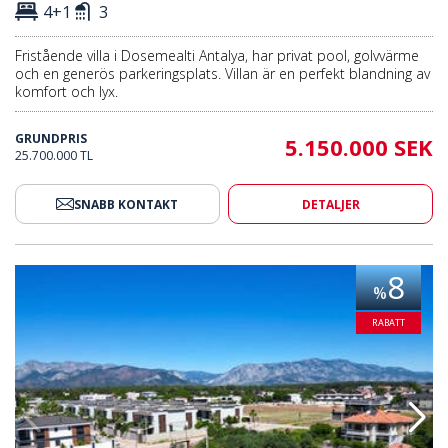
4+1
3
Fristående villa i Dosemealti Antalya, har privat pool, golvvärme
och en generös parkeringsplats. Villan är en perfekt blandning av
komfort och lyx.
GRUNDPRIS
5.150.000 SEK
25.700.000 TL
SNABB KONTAKT
DETALJER
vat Pool I Antalya Dosemealti 2
Villa Med 4 Sovrum Och Privat P
8
%
RABATT