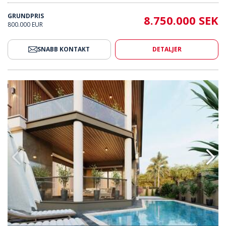
GRUNDPRIS
8.750.000 SEK
800.000 EUR
SNABB KONTAKT
DETALJER
ik Bergsutsikt I Antalya Döşemealtı 2
Fristående Hus Med Magnifik Ber