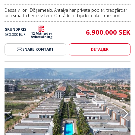
Dessa villor i Döşemealtı, Antalya har privata pooler, trädgårdar
och smarta hem-system. Området erbjuder enkel transport.
GRUNDPRIS
6.900.000 SEK
12 Månader
630.000 EUR
Avbetalning
SNABB KONTAKT
DETALJER
Universitetet I Döşemealtı Antalya 2
Villa Med Delad Pool Nära Unive