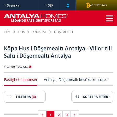
Svenska
SEK
ACCEPTERAD
AVANCERAD
LEDANDE FASTIGHETSFÖRETAG
SÖKNING
HEM
HUS
ANTALYA
DÖŞEMEALTI
Köpa Hus i Döşemealtı Antalya - Villor till
Salu i Döşemealtı Antalya
Visande Resultat:
25
Fastighetsannonser
Antalya, Döşemealtı besöka kontoret
FILTRERA
(3)
SORTERA EFTER
<
1
2
3
>