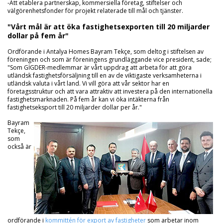
-Att etablera partnerskap, kommersiella företag, stiftelser och
välgörenhetsfonder för projekt relaterade till mål och tjänster.
"Vårt mål är att öka fastighetsexporten till 20 miljarder
dollar på fem år"
Ordförande i Antalya Homes Bayram Tekçe, som deltog i stiftelsen av
föreningen och som är föreningens grundläggande vice president, sade;
"Som GİGDER-medlemmar är vårt uppdrag att arbeta för att göra
utländsk fastighetsförsäljning till en av de viktigaste verksamheterna i
utländsk valuta i vårt land. Vi vill göra att vår sektor har en
företagsstruktur och att vara attraktiv att investera på den internationella
fastighetsmarknaden. På fem år kan vi öka intäkterna från
fastighetseksport till 20 miljarder dollar per år."
Bayram
Tekçe,
som
också är
ordförande i
kommittén för export av fastigheter
som arbetar inom