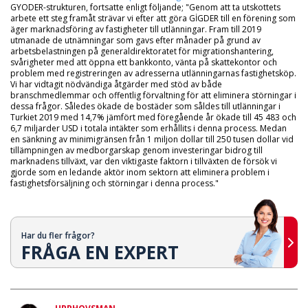
GYODER-strukturen, fortsatte enligt följande; "Genom att ta utskottets
arbete ett steg framåt strävar vi efter att göra GİGDER till en förening som
äger marknadsföring av fastigheter till utlänningar. Fram till 2019
utmanade de utnämningar som gavs efter månader på grund av
arbetsbelastningen på generaldirektoratet för migrationshantering,
svårigheter med att öppna ett bankkonto, vänta på skattekontor och
problem med registreringen av adresserna utlänningarnas fastighetsköp.
Vi har vidtagit nödvändiga åtgärder med stöd av både
branschmedlemmar och offentlig förvaltning för att eliminera störningar i
dessa frågor. Således ökade de bostäder som såldes till utlänningar i
Turkiet 2019 med 14,7% jämfört med föregående år ökade till 45 483 och
6,7 miljarder USD i totala intäkter som erhållits i denna process. Medan
en sänkning av minimigränsen från 1 miljon dollar till 250 tusen dollar vid
tillämpningen av medborgarskap genom investeringar bidrog till
marknadens tillväxt, var den viktigaste faktorn i tillväxten de försök vi
gjorde som en ledande aktör inom sektorn att eliminera problem i
fastighetsförsäljning och störningar i denna process."
Har du fler frågor?
FRÅGA EN EXPERT