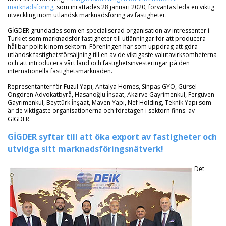
marknadsföring
, som inrättades 28 januari 2020, förväntas leda en viktig
utveckling inom utländsk marknadsföring av fastigheter.
GİGDER grundades som en specialiserad organisation av intressenter i
Turkiet som marknadsför fastigheter till utlänningar för att producera
hållbar politik inom sektorn. Föreningen har som uppdrag att göra
utländsk fastighetsförsäljning till en av de viktigaste valutavirksomheterna
och att introducera vårt land och fastighetsinvesteringar på den
internationella fastighetsmarknaden.
Representanter för Fuzul Yapı, Antalya Homes, Sinpaş GYO, Gürsel
Öngören Advokatbyrå, Hasanoğlu İnşaat, Akzirve Gayrimenkul, Fergüven
Gayrimenkul, Beyttürk İnşaat, Maven Yapı, Nef Holding, Teknik Yapı som
är de viktigaste organisationerna och företagen i sektorn finns. av
GİGDER.
GİGDER syftar till att öka export av fastigheter och
utvidga sitt marknadsföringsnätverk!
Det