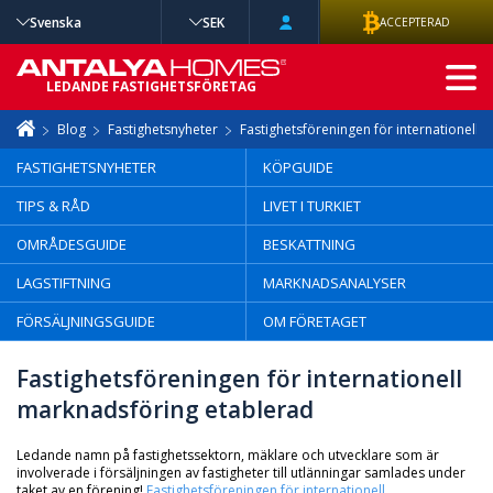
Svenska
SEK
ACCEPTERAD
AVANCERAD
LEDANDE FASTIGHETSFÖRETAG
SÖKNING
Blog
Fastighetsnyheter
Fastighetsföreningen för internationell
FASTIGHETSNYHETER
KÖPGUIDE
TIPS & RÅD
LIVET I TURKIET
OMRÅDESGUIDE
BESKATTNING
LAGSTIFTNING
MARKNADSANALYSER
FÖRSÄLJNINGSGUIDE
OM FÖRETAGET
Fastighetsföreningen för internationell
marknadsföring etablerad
Ledande namn på fastighetssektorn, mäklare och utvecklare som är
involverade i försäljningen av fastigheter till utlänningar samlades under
taket av en förening!
Fastighetsföreningen för internationell