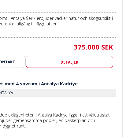
t i Antalya Serik erbjuder vacker natur och skogsutsikt i
d enkel tillgång till flygplatsen.
375.000 SEK
KONTAKT
DETALJER
t med 4 sovrum i Antalya Kadriye
 ANTALYA
plexlägenheten i Antalya Kadriye ligger i ett välutrustat
bjuder gemensamma pooler, en basketplan och
r dygnet runt.