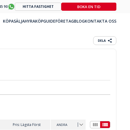
BOKA EN TID
45 90
HITTA FASTIGHET
KÖPA
SÄLJA
HYRA
KÖPGUIDE
FÖRETAG
BLOG
KONTAKTA OSS
DELA
Pris: Lägsta Först
ANDRA