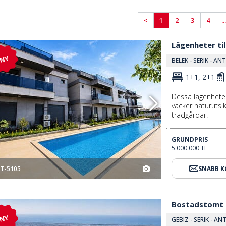
<
1
2
3
4
...
Lägenheter Till Salu Nära Golfbanor I Belek 3
Lägenheter til
NY
BELEK - SERIK - AN
1+1, 2+1
Dessa lägenheter
vacker naturutsi
trädgårdar.
GRUNDPRIS
5.000.000 TL
T-5105
SNABB 
Bostadstomt Med Skogsutsikt I Antalya Serik 3
Bostadstomt m
NY
GEBIZ - SERIK - AN