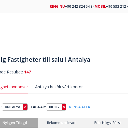
RING NU
+90 242 324 54 94
MOBIL
+90 532 212 
lig Fastigheter till salu i Antalya
nde Resultat:
147
ighetsannonser
Antalya besök vårt kontor
:
ANTALYA
TAGGAR:
BILLIG
RENSA ALLA
Nyligen Tillagd
Rekommenderad
Pris: Högst Först