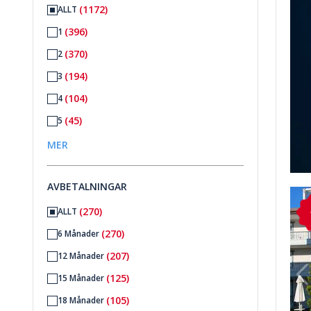
(1172)
ALLT
(396)
1
(370)
2
(194)
3
(104)
4
(45)
5
(15)
6
MER
(11)
6+
AVBETALNINGAR
 I Antalya Kadriye 1
Möblerad Lägenhet Med 5 Sovrum Till Salu I Antalya Kadriy
(270)
ALLT
(270)
6 Månader
(207)
12 Månader
(125)
15 Månader
(105)
18 Månader