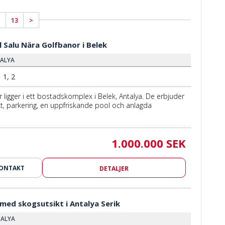
13
>
l Salu Nära Golfbanor i Belek
TALYA
1, 2
 ligger i ett bostadskomplex i Belek, Antalya. De erbjuder
kt, parkering, en uppfriskande pool och anlagda
1.000.000 SEK
KONTAKT
DETALJER
ed skogsutsikt i Antalya Serik
TALYA