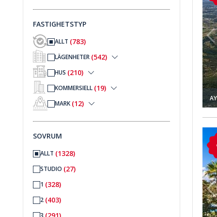
FASTIGHETSTYP
(783)
ALLT
(542)
LÄGENHETER
(210)
HUS
(19)
KOMMERSIELL
AY
(12)
MARK
Kadriye 1
Duplexlägenhet Med 4 Sovrum I Antalya Kadriye 2
SOVRUM
(1328)
ALLT
(27)
STUDIO
(328)
1
(403)
2
(291)
3