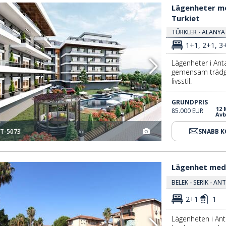
nya Turkiet 2
Lägenheter Med Omfattande Gemensamma Faciliteter I Alanya Turkiet 3
Lägenheter me
Turkiet
TÜRKLER - ALANYA
1+1, 2+1, 3
Lägenheter i Anta
gemensam trädgå
livsstil.
GRUNDPRIS
12
85.000 EUR
Avb
T-5073
SNABB 
Lägenhet Med 2 Sovrum Nära Havet I Belek Antalya 3
Lägenhet med 
BELEK - SERIK - AN
2+1
1
Lägenheten i Ant