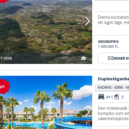
Denna bostadstom
ett lugnt läge, me
GRUNDPRIS
1.900.000 TL
T-5098
SNABB 
Duplexlägenhet Med 4 Sovrum I Antalya Kadriye 3
Duplexlägenhe
NY
KADRIYE - SERIK -
4+1
3
Den möblerade du
komplex som er
säkerhetstjänste