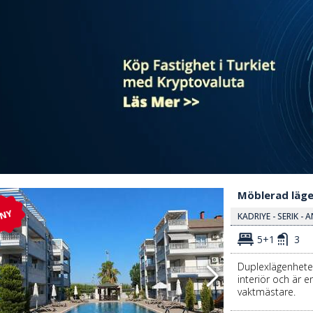
e 2
Möblerad Lägenhet Med 5 Sovrum Till Salu I Antalya Kadriye 3
Möblerad lägen
NY
KADRIYE - SERIK -
5+1
3
Duplexlägenheten
interiör och är 
vaktmästare.