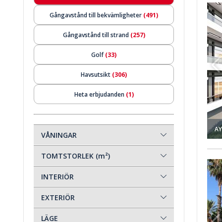
aciliteter I Alanya Turkiet 1
Lägenheter Med Omfattande Gemensamma Faciliteter I Ala
Gångavstånd till bekvämligheter
(491)
Gångavstånd till strand
(257)
Golf
(33)
Havsutsikt
(306)
Heta erbjudanden
(1)
Hyresintäktsgaranti
(44)
AY
Investering
(465)
VÅNINGAR
Köp i delbetalningar
(339)
TOMTSTORLEK (m²)
ek Antalya 1
Lägenhet Med 2 Sovrum Nära Havet I Belek Antalya 2
Korttidsuthyrning
(161)
INTERIÖR
Lyx
(430)
EXTERIÖR
Medborgarskap Godkänt
(202)
LÄGE