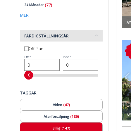
(77)
24 Månader
(27)
30 Månader
MER
AY
(21)
36 Månader
(5)
48 Månader
FÄRDIGSTÄLLNINGSÅR
(3)
60 Månader
ya Kadriye 1
Tvillingvillor Med Gemensam Pool I Antalya Kadriye 2
Off Plan
Efter
Innan
TAGGAR
Video
(47)
AY
Återförsäljning
(180)
Billig
(147)