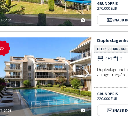
GRUNDPRIS
270.000 EUR
T-5101
SNABB 
Duplexlägenhet Med 4 Sovrum Till Salu I Antalya Belek 3
Duplexlägenhet
NY
BELEK - SERIK - AN
4+1
2
Duplexlägenhet i
anlagd trädgård,
GRUNDPRIS
220.000 EUR
T-5103
SNABB 