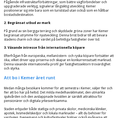
Pågående infrastrukturförbättringar, som bättre vägförbindelser och
uppgraderade verktyg, signalerar långsiktig utveckling. Kemer
positionerar sig inte bara som en turiststad utan också som en hållbar
bostadsdestination.
2. Begränsat utbud av mark
På grund av sin bergiga terräng och skyddade gröna zoner har Kemer
begränsat utrymme för nyutveckling. Denna brist bidrar till att bevara
stadens charm och ökar värdet på befintliga fastigheter över tid.
3. Växande intresse från internationella köpare
Efterfrågan från europeiska, mellanöstern- och ryska köpare fortsätter att
öka, vilket driver upp priserna och skapar en konkurrensutsatt marknad.
Denna växande internationella profil ger fastighetssektorn trovärdighet
och styrka.
Att bo i Kemer året runt
Medan många besökare kommer för att semestra i Kemer, väljer fler och
fler att bo här på heltid. Det milda medelhavsklimatet, den utmärkta
sjukvården och den avslappnade livsstilen är särskilt attraktiva för
pensionärer och digitala yrkesverksamma.
Staden erbjuder både statliga och privata skolor, medicinska kliniker,
apotek, livsmedelskedjor och lokala marknader – allt du behöver för
vardagen. Evenemang och kulturfestivaler hjälper också invånarna att