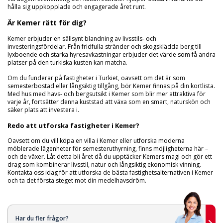
hålla sig uppkopplade och engagerade året runt.
Är Kemer rätt för dig?
Kemer erbjuder en sällsynt blandning av livsstils- och
investeringsfördelar. Från fridfulla stränder och skogsklädda berg till
lyxboende och starka hyresavkastningar erbjuder det värde som få andra
platser på den turkiska kusten kan matcha.
Om du funderar på fastigheter i Turkiet, oavsett om det är som
semesterbostad eller långsiktig tillgång, bör Kemer finnas på din kortlista.
Med hus med havs- och bergsutsikt i Kemer som blir mer attraktiva för
varje år, fortsätter denna kuststad att växa som en smart, naturskön och
säker plats att investera i.
Redo att utforska fastigheter i Kemer?
Oavsett om du vill köpa en villa i Kemer eller utforska moderna
möblerade lägenheter för semesteruthyrning, finns möjligheterna här –
och de växer. Låt detta bli året då du upptäcker Kemers magi och gör ett
drag som kombinerar livsstil, natur och långsiktig ekonomisk vinning.
Kontakta oss idag för att utforska de bästa fastighetsalternativen i Kemer
och ta det första steget mot din medelhavsdröm.
Har du fler frågor?