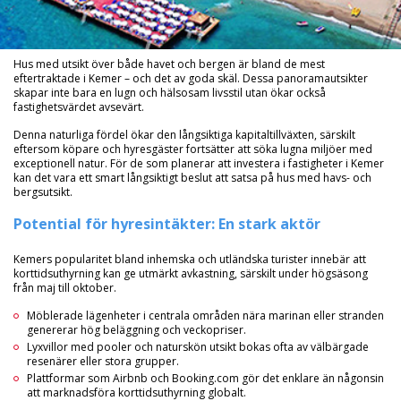
Hus med utsikt över både havet och bergen är bland de mest
eftertraktade i Kemer – och det av goda skäl. Dessa panoramautsikter
skapar inte bara en lugn och hälsosam livsstil utan ökar också
fastighetsvärdet avsevärt.
Denna naturliga fördel ökar den långsiktiga kapitaltillväxten, särskilt
eftersom köpare och hyresgäster fortsätter att söka lugna miljöer med
exceptionell natur. För de som planerar att investera i fastigheter i Kemer
kan det vara ett smart långsiktigt beslut att satsa på hus med havs- och
bergsutsikt.
Potential för hyresintäkter: En stark aktör
Kemers popularitet bland inhemska och utländska turister innebär att
korttidsuthyrning kan ge utmärkt avkastning, särskilt under högsäsong
från maj till oktober.
Möblerade lägenheter i centrala områden nära marinan eller stranden
genererar hög beläggning och veckopriser.
Lyxvillor med pooler och naturskön utsikt bokas ofta av välbärgade
resenärer eller stora grupper.
Plattformar som Airbnb och Booking.com gör det enklare än någonsin
att marknadsföra korttidsuthyrning globalt.