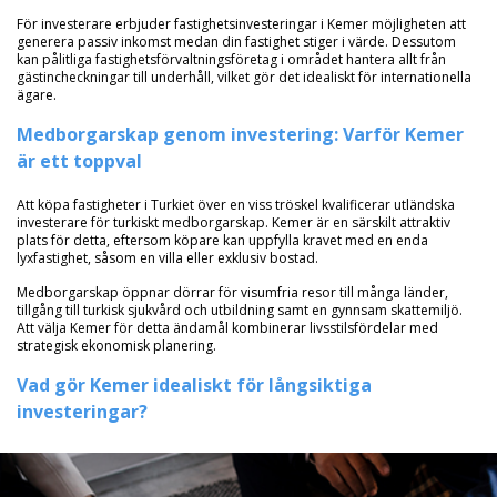
För investerare erbjuder fastighetsinvesteringar i Kemer möjligheten att
generera passiv inkomst medan din fastighet stiger i värde. Dessutom
kan pålitliga fastighetsförvaltningsföretag i området hantera allt från
gästincheckningar till underhåll, vilket gör det idealiskt för internationella
ägare.
Medborgarskap genom investering: Varför Kemer
är ett toppval
Att köpa fastigheter i Turkiet över en viss tröskel kvalificerar utländska
investerare för turkiskt medborgarskap. Kemer är en särskilt attraktiv
plats för detta, eftersom köpare kan uppfylla kravet med en enda
lyxfastighet, såsom en villa eller exklusiv bostad.
Medborgarskap öppnar dörrar för visumfria resor till många länder,
tillgång till turkisk sjukvård och utbildning samt en gynnsam skattemiljö.
Att välja Kemer för detta ändamål kombinerar livsstilsfördelar med
strategisk ekonomisk planering.
Vad gör Kemer idealiskt för långsiktiga
investeringar?