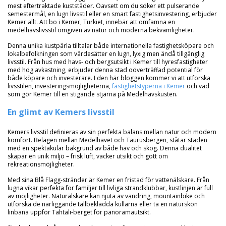
mest eftertraktade kuststäder. Oavsett om du söker ett pulserande
semestermål, en lugn livsstil eller en smart fastighetsinvestering, erbjuder
Kemer allt. Att bo i Kemer, Turkiet, innebär att omfamna en
medelhavslivsstil omgiven av natur och moderna bekvämligheter.
Denna unika kustpärla tilltalar både internationella fastighetsköpare och
lokalbefolkningen som värdesätter en lugn, lyxig men ändå tillgänglig
livsstil. Från hus med havs- och bergsutsikt i Kemer till hyresfastigheter
med hög avkastning, erbjuder denna stad oöverträffad potential för
både köpare och investerare. I den här bloggen kommer vi att utforska
livsstilen, investeringsmöjligheterna,
fastighetstyperna i Kemer
och vad
som gör Kemer till en stigande stjärna på Medelhavskusten.
En glimt av Kemers livsstil
Kemers livsstil definieras av sin perfekta balans mellan natur och modern
komfort. Belägen mellan Medelhavet och Taurusbergen, ståtar staden
med en spektakulär bakgrund av både hav och skog. Denna dualitet
skapar en unik miljö – frisk luft, vacker utsikt och gott om
rekreationsmöjligheter.
Med sina Blå Flagg-stränder är Kemer en fristad för vattenälskare. Från
lugna vikar perfekta för familjer till livliga strandklubbar, kustlinjen är full
av möjligheter. Naturälskare kan njuta av vandring, mountainbike och
utforska de närliggande tallbeklädda kullarna eller ta en naturskön
linbana uppför Tahtalı-berget för panoramautsikt.