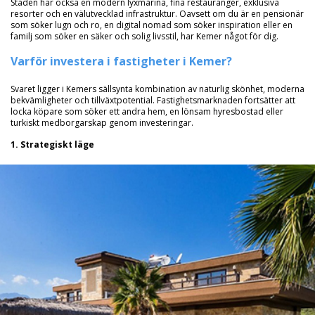
Staden har också en modern lyxmarina, fina restauranger, exklusiva
resorter och en välutvecklad infrastruktur. Oavsett om du är en pensionär
som söker lugn och ro, en digital nomad som söker inspiration eller en
familj som söker en säker och solig livsstil, har Kemer något för dig.
Varför investera i fastigheter i Kemer?
Svaret ligger i Kemers sällsynta kombination av naturlig skönhet, moderna
bekvämligheter och tillväxtpotential. Fastighetsmarknaden fortsätter att
locka köpare som söker ett andra hem, en lönsam hyresbostad eller
turkiskt medborgarskap genom investeringar.
1. Strategiskt läge