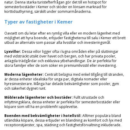
natur. Denna starka turistefterfrågan gör det till en hotspot för
semesterbostäder i Kemer och stöder en lönsam marknad för
korttidsuthyrning, särskilt under sommarmånaderna.
Typer av fastigheter i Kemer
Oavsett om du letar efter en rymlig villa eller en modern lägenhet med
möjlighet att hyra boende, erbjuder fastigheterna till salu i Kemer ett brett
utbud av alternativ som passar alla livsstilar och investeringsmål.
Lyxvillor:
Dessa villor ligger ofta i lugna områden eller på sluttningar
med vidsträckt utsikt över havet och bergen, och har privata pooler,
anlagda trädgårdar och exklusiva ytbehandlingar. De är perfekta för
stora familjer eller de som söker en premiumlivsstil eller investering.
Moderna lägenheter:
Centralt belägna med enkel tillgång till stranden,
är dessa enheter idealiska för unga par, digitala nomader eller
hyresinvesterare. Många har delade bekvämligheter som pooler, gym
och säkerhet dygnet runt.
Möblerade lägenheter och bostäder:
Fullt utrustade och
inflyttningsklara, dessa enheter är perfekta för semesterbostäder eller
köpare som vill ha en problemfri upplevelse.
Boenden med bekvämligheter i hotellstil:
Alltmer populära bland
utländska köpare, dessa erbjuder en blandning av komfort och lyx med
receptionstjänster, spa, städning och fastighetsförvaltning inkluderade.