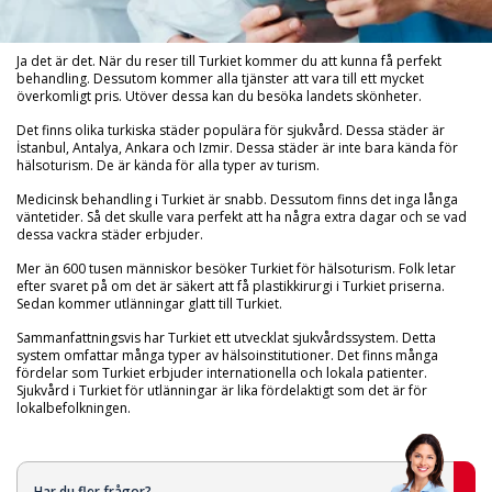
Ja det är det. När du reser till Turkiet kommer du att kunna få perfekt
behandling. Dessutom kommer alla tjänster att vara till ett mycket
överkomligt pris. Utöver dessa kan du besöka landets skönheter.
Det finns olika turkiska städer populära för sjukvård. Dessa städer är
İstanbul, Antalya, Ankara och Izmir. Dessa städer är inte bara kända för
hälsoturism. De är kända för alla typer av turism.
Medicinsk behandling i Turkiet är snabb. Dessutom finns det inga långa
väntetider. Så det skulle vara perfekt att ha några extra dagar och se vad
dessa vackra städer erbjuder.
Mer än 600 tusen människor besöker Turkiet för hälsoturism. Folk letar
efter svaret på om det är säkert att få plastikkirurgi i Turkiet priserna.
Sedan kommer utlänningar glatt till Turkiet.
Sammanfattningsvis har Turkiet ett utvecklat sjukvårdssystem. Detta
system omfattar många typer av hälsoinstitutioner. Det finns många
fördelar som Turkiet erbjuder internationella och lokala patienter.
Sjukvård i Turkiet för utlänningar är lika fördelaktigt som det är för
lokalbefolkningen.
Har du fler frågor?