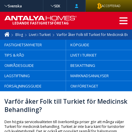
Svenska
SEK
ACCEPTERAD
AVANCERAD
LEDANDE FASTIGHETSFÖRETAG
SÖKNING
Blog
Livet i Turkiet
Varför åker Folk till Turkiet för Medicinsk Beh
FASTIGHETSNYHETER
KÖPGUIDE
TIPS & RÅD
LIVET I TURKIET
OMRÅDESGUIDE
BESKATTNING
LAGSTIFTNING
MARKNADSANALYSER
FÖRSÄLJNINGSGUIDE
OM FÖRETAGET
Varför åker Folk till Turkiet för Medicinsk
Behandling?
Den högsta servicekvaliteten till överkomliga priser gör att många väljer
Turkiet för medicinsk behandling. Turkiet är inte bara känt för turistorter
och kvalitetshotell. Det är också ett populärt resmål för hälsoturism.