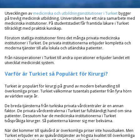
Utvecklingen av
medicinska och utbildningsinstitutioner i Turkiet
bygger
på trevlig medicinsk utbildning. Universiteten har ett nära samarbete med
medicinska institutioner. På studentstadiet får framtida läkare i Turkiet
tillräckligt med praktisk kunskap.
Förutom statliga institutioner finns det många privata medicinska
institutioner i Turkiet. De privata institutionerna erbjuder kompletta och
moderna tjänster till alla lokala och utländska patienter.
Från näsoperationer i Turkiet till andra operationer erbjuder landet ett
utvecklat medicinskt system.
Varför är Turkiet så Populärt för Kirurgi?
Turkiet är populärt för kirurgi på grund av modern behandling till
överkomliga priser. Turkiet välkomnar tusentals patienter från fyra hörn
av världen varje år.
De breda tjänsterna från turkiska privata vårdcentraler är en annan
faktor. De privata vårdcentralerna i Turkiet tar fullständigt hand om sina
patienter. Dessutom har de medicinska institutionerna i Turkiet
tvåspråkiga kirurger. Så patienterna känner sig mer bekväma.
När det kommer till sjukvård är överkomliga priser inte huvudsaken. Men
Turkiet erbjuder en av sjukvårdstjänster av högsta kvalitet till överkomliga