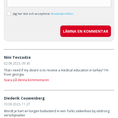
Jag har läst och accepterar
Användarvillkor
.
LÄMNA EN KOMMENTAR
Nini Tevzadze
02.08.2023, 09.30
That i need if my desire is to recieve a medical education in turkey? I'm
from georgia.
Svara på denna kommentaren
Diederik Couwenberg
10.09.2023, 11.27
Wordt je hart en longen builuisterd in een Turks ziekenhuis bij uitdroog
verschijnselen