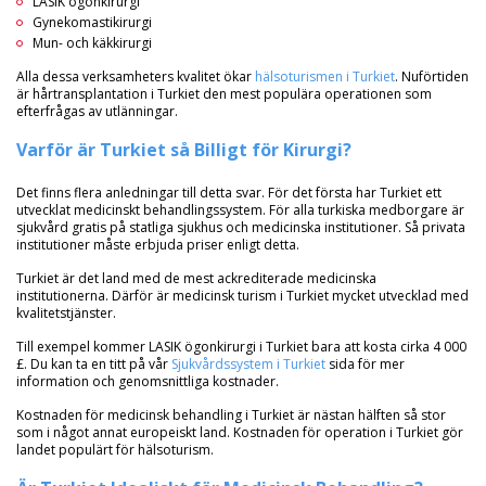
LASIK ögonkirurgi
Gynekomastikirurgi
Mun- och käkkirurgi
Alla dessa verksamheters kvalitet ökar
hälsoturismen i Turkiet
. Nuförtiden
är hårtransplantation i Turkiet den mest populära operationen som
efterfrågas av utlänningar.
Varför är Turkiet så Billigt för Kirurgi?
Det finns flera anledningar till detta svar. För det första har Turkiet ett
utvecklat medicinskt behandlingssystem. För alla turkiska medborgare är
sjukvård gratis på statliga sjukhus och medicinska institutioner. Så privata
institutioner måste erbjuda priser enligt detta.
Turkiet är det land med de mest ackrediterade medicinska
institutionerna. Därför är medicinsk turism i Turkiet mycket utvecklad med
kvalitetstjänster.
Till exempel kommer LASIK ögonkirurgi i Turkiet bara att kosta cirka 4 000
£. Du kan ta en titt på vår
Sjukvårdssystem i Turkiet
sida för mer
information och genomsnittliga kostnader.
Kostnaden för medicinsk behandling i Turkiet är nästan hälften så stor
som i något annat europeiskt land. Kostnaden för operation i Turkiet gör
landet populärt för hälsoturism.