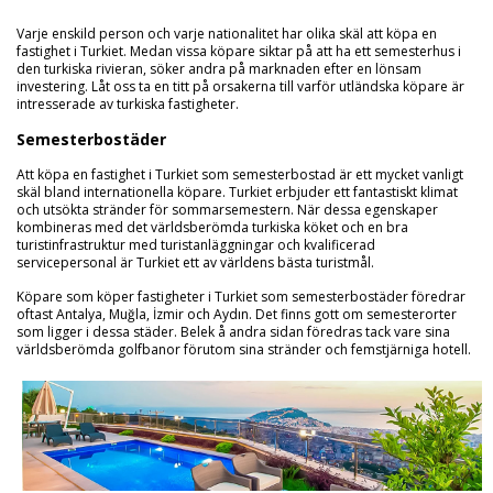
Varje enskild person och varje nationalitet har olika skäl att köpa en
fastighet i Turkiet. Medan vissa köpare siktar på att ha ett semesterhus i
den turkiska rivieran, söker andra på marknaden efter en lönsam
investering. Låt oss ta en titt på orsakerna till varför utländska köpare är
intresserade av turkiska fastigheter.
Semesterbostäder
Att köpa en fastighet i Turkiet som semesterbostad är ett mycket vanligt
skäl bland internationella köpare. Turkiet erbjuder ett fantastiskt klimat
och utsökta stränder för sommarsemestern. När dessa egenskaper
kombineras med det världsberömda turkiska köket och en bra
turistinfrastruktur med turistanläggningar och kvalificerad
servicepersonal är Turkiet ett av världens bästa turistmål.
Köpare som köper fastigheter i Turkiet som semesterbostäder föredrar
oftast Antalya, Muğla, İzmir och Aydın. Det finns gott om semesterorter
som ligger i dessa städer. Belek å andra sidan föredras tack vare sina
världsberömda golfbanor förutom sina stränder och femstjärniga hotell.