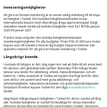
Investeringsmöjligheter
Att göra en lönsam investering är en annan vanlig anledning till att köpa
en fastighet i Turkiet. Den turkiska fastighetsmarknaden lockar
internationella köpare med rekordhöga årliga apprecieringstal. Enligt
statistiken ökade värdet på turkiska fastigheter med 34,7 % från januari
2020 till januari 2021.
Å andra sidan erbjuder den turkiska fastighetsmarknaden
investeringsmöjligheter för alla budgetar. Priser från 25 000 euro lockar
köpare som vill investera med en låg budget. Köparna behöver inte
spendera miljoner för att göra en lönsam investering i Turkiet.
Långsiktigt boende
I motsats till tidigare är det i dag ingen stor sak att flytta till ett annat land
för att leva i den globaliserade världen. Människor från många länder
lämnar sina länder för utbildning, arbete, hälsovårdstjänster och ett
bättre liv. I detta avseende är Turkiet ett mycket charmigt land för dem
som vill bo i ett vackert land med goda utbildnings- och
arbetsmöjligheter, natursköna skönheter och goda hälsovårdstjänster.
Dessutom föredrar köpare Turkiet för den låga
levnadskostnaden
i
landet.
Idag köper många köpare fastigheter i Turkiet för att bo i landet på lång
sikt. Turkiska fastigheter är mycket fördelaktiga för dessa människor
eftersom de kan hitta en fastighet för varje budget i Turkiet. Dessutom