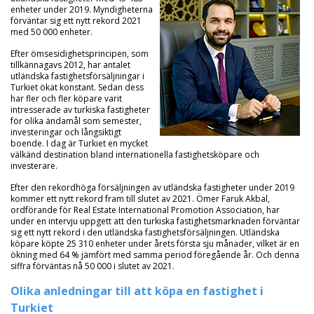
enheter under 2019. Myndigheterna
förväntar sig ett nytt rekord 2021
med 50 000 enheter.
Efter ömsesidighetsprincipen, som
tillkännagavs 2012, har antalet
utländska fastighetsförsäljningar i
Turkiet ökat konstant. Sedan dess
har fler och fler köpare varit
intresserade av turkiska fastigheter
för olika ändamål som semester,
investeringar och långsiktigt
boende. I dag är Turkiet en mycket
välkänd destination bland internationella fastighetsköpare och
investerare.
Efter den rekordhöga försäljningen av utländska fastigheter under 2019
kommer ett nytt rekord fram till slutet av 2021. Ömer Faruk Akbal,
ordförande för Real Estate International Promotion Association, har
under en intervju uppgett att den turkiska fastighetsmarknaden förväntar
sig ett nytt rekord i den utländska fastighetsförsäljningen. Utländska
köpare köpte 25 310 enheter under årets första sju månader, vilket är en
ökning med 64 % jämfört med samma period föregående år. Och denna
siffra förväntas nå 50 000 i slutet av 2021.
Olika anledningar till att köpa en fastighet i
Turkiet