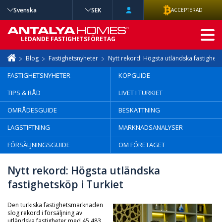
Svenska
SEK
ACCEPTERAD
AVANCERAD
LEDANDE FASTIGHETSFÖRETAG
SÖKNING
Blog
Fastighetsnyheter
Nytt rekord: Högsta utländska fastighets
FASTIGHETSNYHETER
KÖPGUIDE
TIPS & RÅD
LIVET I TURKIET
OMRÅDESGUIDE
BESKATTNING
LAGSTIFTNING
MARKNADSANALYSER
FÖRSÄLJNINGSGUIDE
OM FÖRETAGET
Nytt rekord: Högsta utländska
fastighetsköp i Turkiet
Den turkiska fastighetsmarknaden
slog rekord i försäljning av
utländska fastigheter med 45 483