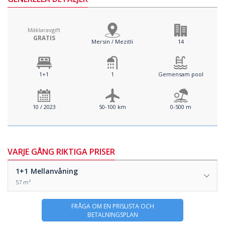
Mäklaravgift
GRATIS
Mersin / Mezitli
14
1+1
1
Gemensam pool
10 / 2023
50-100 km
0-500 m
VARJE GÅNG RIKTIGA PRISER
1+1
Mellanvåning
57 m²
FRÅGA OM EN PRISLISTA OCH
BETALNINGSPLAN