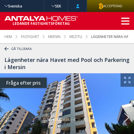
Svenska
SEK
ACCEPTERAD
AVANCERAD
LEDANDE FASTIGHETSFÖRETAG
SÖKNING
HEM
FASTIGHET
MERSIN
MEZITLI
LÄGENHETER NÄRA HAVET
GÅ TILLBAKA
Lägenheter nära Havet med Pool och Parkering
i Mersin
Fråga efter pris