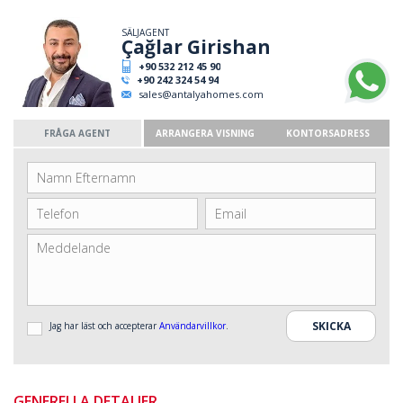
SÄLJAGENT
Çağlar Girishan
+90 532 212 45 90
+90 242 324 54 94
sales@antalyahomes.com
FRÅGA AGENT
ARRANGERA VISNING
KONTORSADRESS
Jag har läst och accepterar
Användarvillkor
.
GENERELLA DETALJER