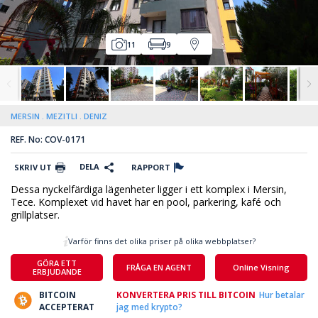
11
9
MERSIN
MEZITLI
DENIZ
REF. No: COV-0171
DELA
SKRIV UT
RAPPORT
Dessa nyckelfärdiga lägenheter ligger i ett komplex i Mersin,
Tece. Komplexet vid havet har en pool, parkering, kafé och
grillplatser.
Varför finns det olika priser på olika webbplatser?
GÖRA ETT
FRÅGA EN AGENT
Online Visning
ERBJUDANDE
BITCOIN
KONVERTERA PRIS TILL BITCOIN
Hur betalar
ACCEPTERAT
jag med krypto?