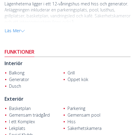
Lägenheterna ligger i ett 12-våningshus med hiss och generator.
Anläggningen inkluderar en parkeringsplats, pool, lusthus,
grillplatser, basketplan, vandringsled och kafé. Säkerhetskameror
och ett intercomsystem finns också.
Läs Mer
Projektet är beläget i Tece-regionen i Mersin, Turkiet. Mersin är
ett populärt semestermål med en vacker kustlinje. Staden lockar
investerare med sin ekonomi och snabba utveckling.
FUNKTIONER
Lägenheterna till salu i Mersin
ligger 300 m från stranden och
Çeşmeli motorväg, 10 km från köpcentret Soli Center, 17 km från
Interiör
Mersin småbåtshamn, 18 km från Erdemli, 19 km från Forum
köpcentrum och 89 km från Çukurova flygplats.
Balkong
Grill
Generator
Öppet kök
Dusch
Exteriör
Basketplan
Parkering
Gemensam trädgård
Gemensam pool
I ett Komplex
Hiss
Lekplats
Säkerhetskamera
Social Klubb