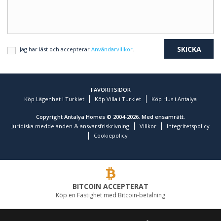
Jag har läst och accepterar
Användarvillkor
.
FAVORITSIDOR
Köp Lägenhet i Turkiet
Köp Villa i Turkiet
Köp Hus i Antalya
Copyright Antalya Homes © 2004-2026. Med ensamrätt.
Juridiska meddelanden & ansvarsfriskrivning
Villkor
Integritetspolicy
Cookiepolicy
BITCOIN ACCEPTERAT
Köp en Fastighet med Bitcoin-betalning
LEDANDE FASTIGHETSFÖRETAG