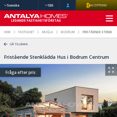
Svenska
SEK
ACCEPTERAD
AVANCERAD
LEDANDE FASTIGHETSFÖRETAG
SÖKNING
HEM
FASTIGHET
MUĞLA
BODRUM
FRISTÅENDE STENKLÄ
GÅ TILLBAKA
Fristående Stenklädda Hus i Bodrum Centrum
Fråga efter pris