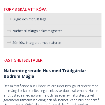
TOPP 3 SKÄL ATT KÖPA
Lugnt och fridfullt läge
Närhet till viktiga bekvämligheter
Sömlöst integrerat med naturen
FASTIGHETSDETALJER
Naturintegrerade Hus med Trädgårdar i
Bodrum Muğla
Dessa fristående hus i Bodrum erbjuder rymliga interiörer med
en mängd olika planlösningar, inklusive duplexalternativ. Husen
är utrustade med golvvärme och fasader av natursten, vilket
garanterar utmärkt isolering och hållbarhet. Varje hus har också
stora privata trädgårdar som är idealiska för avkoppling