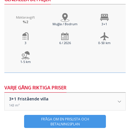
Mäklaravgift
%2
Muğla / Bodrum
3+1
3
6 / 2026
0-50 km
1-5 km
VARJE GÅNG RIKTIGA PRISER
3+1
Fristående villa
143 m²
FRÅGA OM EN PRISLISTA OCH
BETALNINGSPLAN