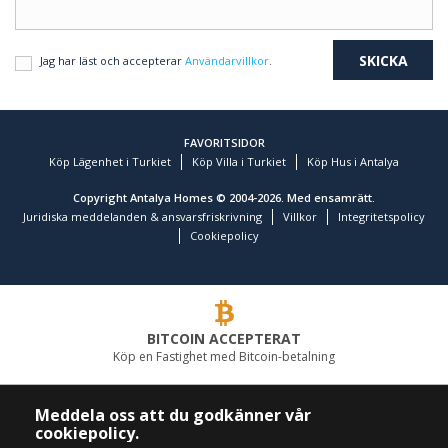
Jag har läst och accepterar
Användarvillkor
.
FAVORITSIDOR
Köp Lägenhet i Turkiet
Köp Villa i Turkiet
Köp Hus i Antalya
Copyright Antalya Homes © 2004-2026. Med ensamrätt.
Juridiska meddelanden & ansvarsfriskrivning
Villkor
Integritetspolicy
Cookiepolicy
BITCOIN ACCEPTERAT
Köp en Fastighet med Bitcoin-betalning
LEDANDE FASTIGHETSFÖRETAG
Meddela oss att du godkänner vår
cookiepolicy.
RING OSS
FÖLJ OSS