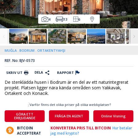
4
13
6
MUĞLA
BODRUM
ORTAKENTYAHŞI
REF. No: BJV-0573
DELA
SKRIV UT
RAPPORT
De stenklädda husen i Bodrum är en del av ett naturintegrerat
projekt. Platsen ligger nära kända områden som Yalıkavak,
Ortakent och Konacık.
Varför finns det olika priser på olika webbplatser?
GÖRA ETT
FRÅGA EN AGENT
Online Visning
ERBJUDANDE
BITCOIN
KONVERTERA PRIS TILL BITCOIN
Hur betalar
ACCEPTERAT
jag med krypto?