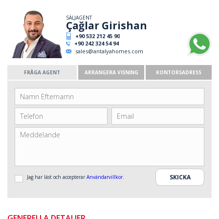
SÄLJAGENT
Çağlar Girishan
+90 532 212 45 90
+90 242 324 54 94
sales@antalyahomes.com
FRÅGA AGENT
ARRANGERA VISNING
KONTORSADRESS
Jag har läst och accepterar
Användarvillkor
.
GENERELLA DETALJER