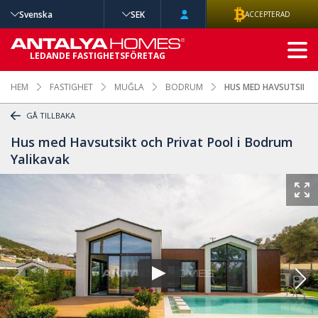
Svenska
SEK
ACCEPTERAD
AVANCERAD
LEDANDE FASTIGHETSFÖRETAG
SÖKNING
HEM
FASTIGHET
MUĞLA
BODRUM
HUS MED HAVSUTSIKT 
GÅ TILLBAKA
Hus med Havsutsikt och Privat Pool i Bodrum
Yalikavak