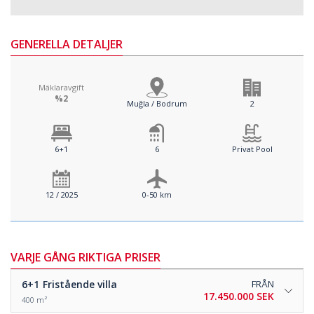
GENERELLA DETALJER
Mäklaravgift
%2
Muğla / Bodrum
2
6+1
6
Privat Pool
12 / 2025
0-50 km
VARJE GÅNG RIKTIGA PRISER
6+1
Fristående villa
FRÅN
17.450.000 SEK
400 m²