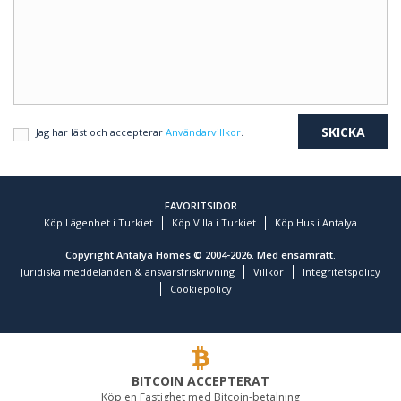
Jag har läst och accepterar
Användarvillkor
.
FAVORITSIDOR
Köp Lägenhet i Turkiet
Köp Villa i Turkiet
Köp Hus i Antalya
Copyright Antalya Homes © 2004-2026. Med ensamrätt.
Juridiska meddelanden & ansvarsfriskrivning
Villkor
Integritetspolicy
Cookiepolicy
BITCOIN ACCEPTERAT
Köp en Fastighet med Bitcoin-betalning