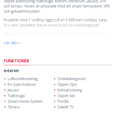
öppen planlösning, tvättstuga, biorum, teknikrum, jacuzzi, SPA
och terrass. Husen är utrustade med ett smart hemsystem, VFR,
och golvvärmesystem.
Projektet med 7 småhus ligger på en 5 600 kvm tomtyta. Varje
hus inne i projektet har en privat pool och parkeringsplats.
Projektet har ett utmärkt läge i Bodrum, Yalıkavak. Yalıkavak är
ett populärt boende- och semestermål. Det har en fantastisk
Läs Mer
natur och kustlinje. Den har berömda hotell,
skaldjursrestauranger, barer, kaféer, butiker, stränder och
klubbar. Det är hem till den största internationella hamnen i
världen. Yalıkavak är dessutom känt för sina väderkvarnar.
FUNKTIONER
Husen att köpa i Bodrum
ligger inom gångavstånd från dagliga
Interiör
bekvämligheter som sjukhus, apotek, restaurang, kafé och
marknad. De ligger också 1 km från Yalıkavak Marina och
Luftkonditionering
Omklädningsrum
Yalıkavak centrum, 14 km från Bodrum State Hospital, 18 km
En-Suite-badrum
Öppen Spis
från Bodrums centrum och mausoleet vid Halicarnassus och 54
Jacuzzi
Köksutrustning
km från Bodrum-Milas internationella flygplats.
Tvättstuga
Öppet kök
Smart-Home-System
Förråd
Terrass
Satellit TV