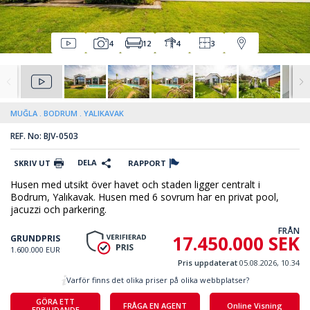
4
12
4
3
MUĞLA
BODRUM
YALIKAVAK
REF. No: BJV-0503
DELA
SKRIV UT
RAPPORT
Husen med utsikt över havet och staden ligger centralt i
Bodrum, Yalıkavak. Husen med 6 sovrum har en privat pool,
jacuzzi och parkering.
FRÅN
17.450.000 SEK
GRUNDPRIS
1.600.000 EUR
Pris uppdaterat
05.08.2026, 10.34
Varför finns det olika priser på olika webbplatser?
GÖRA ETT
FRÅGA EN AGENT
Online Visning
ERBJUDANDE