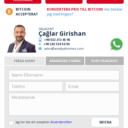
BITCOIN
KONVERTERA PRIS TILL BITCOIN
Hur betalar
ACCEPTERAT
jag med krypto?
SÄLJAGENT
Çağlar Girishan
+90 532 212 45 90
+90 242 324 54 94
sales@antalyahomes.com
FRÅGA AGENT
ARRANGERA VISNING
KONTORSADRESS
Jag har läst och accepterar
Användarvillkor
.