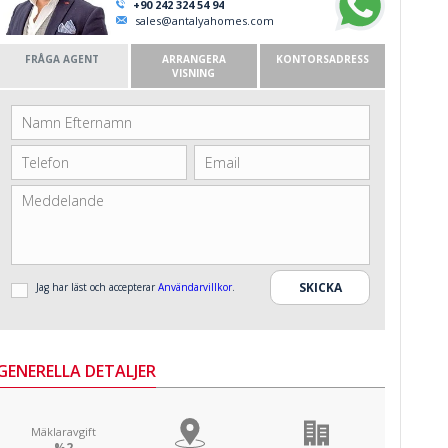
+90 242 324 54 94
sales@antalyahomes.com
FRÅGA AGENT
ARRANGERA
KONTORSADRESS
VISNING
Jag har läst och accepterar
Användarvillkor
.
GENERELLA DETALJER
Mäklaravgift
%2