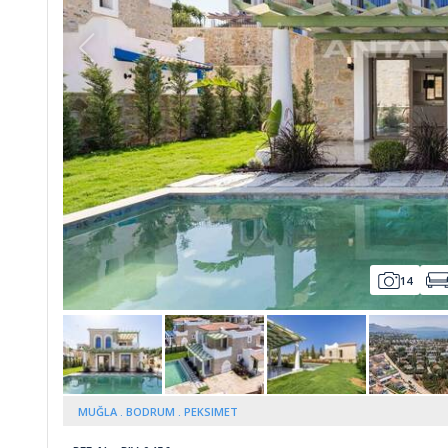
Whatsapp
14
MUĞLA
BODRUM
PEKSIMET