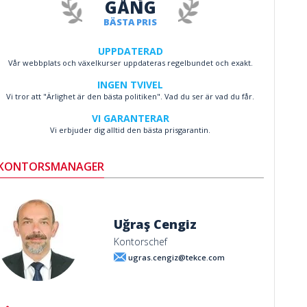
GÅNG
BÄSTA PRIS
UPPDATERAD
Vår webbplats och växelkurser uppdateras regelbundet och exakt.
INGEN TVIVEL
Vi tror att "Ärlighet är den bästa politiken". Vad du ser är vad du får.
VI GARANTERAR
Vi erbjuder dig alltid den bästa prisgarantin.
KONTORSMANAGER
Uğraş Cengiz
Kontorschef
ugras.cengiz@tekce.com