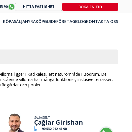
BOKA EN TID
45 90
HITTA FASTIGHET
KÖPA
SÄLJA
HYRA
KÖPGUIDE
FÖRETAG
BLOG
KONTAKTA OSS
Villorna ligger i Kadikalesi, ett naturområde i Bodrum. De
fristående villorna har många funktioner, inklusive terrasser,
trädgårdar och pooler.
SÄLJAGENT
Çağlar Girishan
+90 532 212 45 90