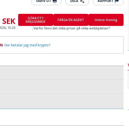
SKRIV UT
DELA
RAPPORT
0 SEK
GÖRA ETT
FRÅGA EN AGENT
Online Visning
ERBJUDANDE
2026, 10.26
Varför finns det olika priser på olika webbplatser?
IN
Hur betalar jag med krypto?