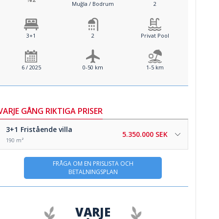
Muğla / Bodrum
2
3+1
2
Privat Pool
6 / 2025
0-50 km
1-5 km
VARJE GÅNG RIKTIGA PRISER
3+1
Fristående villa
5.350.000 SEK
190 m²
FRÅGA OM EN PRISLISTA OCH
BETALNINGSPLAN
VARJE