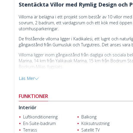
Stentäckta Villor med Rymlig Design och P
Villorna är belägna i ett projekt som består av 10 villor med
sovrum, 2 badrum, ett vardagsrum och ett kök med öppen pl
utomhusparkeringar.
De fristående villorna ligger i Kadikalesi, ett lugnt och nat
gångavstånd från Gumusluk och Turgutreis. Det anses vara 
Villorna ligger inom gångavstånd från dagliga och sociala b
Marina, 14 km från Yalikavak Marina, 15 km från Bodrum St
Bodrum-Milas flygplats.
Läs Mer
Uğraş Cengiz
FUNKTIONER
Interiör
Luftkonditionering
Balkong
En-Suite-badrum
Köksutrustning
Terrass
Satellit TV