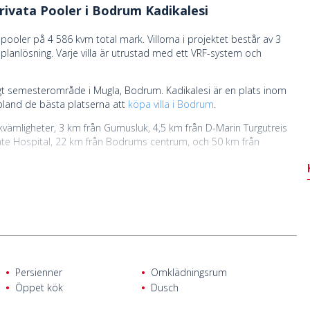
rivata Pooler i Bodrum Kadikalesi
 pooler på 4 586 kvm total mark. Villorna i projektet består av 3
anlösning. Varje villa är utrustad med ett VRF-system och
urligt semesterområde i Mugla, Bodrum. Kadikalesi är en plats inom
bland de bästa platserna att
köpa villa i Bodrum
.
ekvämligheter, 3 km från Gumusluk, 4,5 km från D-Marin Turgutreis
ate Hospital, 22 km från Bodrums centrum, och 50 km från
Persienner
Omklädningsrum
Öppet kök
Dusch