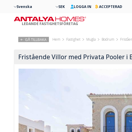
Svenska
SEK
LOGGA IN
ACCEPTERAD
LEDANDE FASTIGHETSFÖRETAG
Hem
Fastighet
Muğla
Bodrum
Friståe
GÅ TILLBAKA
Fristående Villor med Privata Pooler i