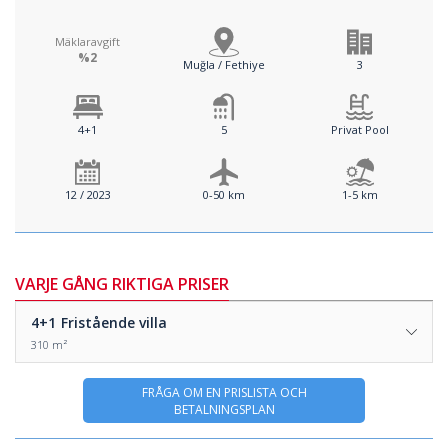
Mäklaravgift
%2
Muğla / Fethiye
3
4+1
5
Privat Pool
12 / 2023
0-50 km
1-5 km
VARJE GÅNG RIKTIGA PRISER
4+1
Fristående villa
310 m²
FRÅGA OM EN PRISLISTA OCH
BETALNINGSPLAN