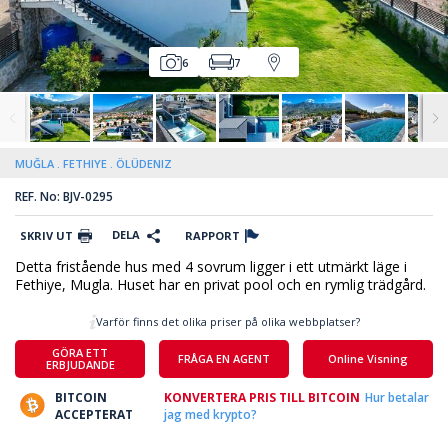
6
7
MUĞLA
FETHIYE
ÖLÜDENIZ
REF. No: BJV-0295
DELA
SKRIV UT
RAPPORT
Detta fristående hus med 4 sovrum ligger i ett utmärkt läge i
Fethiye, Mugla. Huset har en privat pool och en rymlig trädgård.
Varför finns det olika priser på olika webbplatser?
GÖRA ETT
FRÅGA EN AGENT
Online Visning
ERBJUDANDE
BITCOIN
KONVERTERA PRIS TILL BITCOIN
Hur betalar
ACCEPTERAT
jag med krypto?