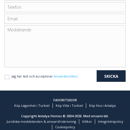
Jag har läst och accepterar
Användarvillkor
.
FAVORITSIDOR
Köp Lägenhet i Turkiet
Köp Villa i Turkiet
Köp Hus i Antalya
Copyright Antalya Homes © 2004-2026. Med ensamrätt.
Juridiska meddelanden & ansvarsfriskrivning
Villkor
Integritetspolicy
Cookiepolicy