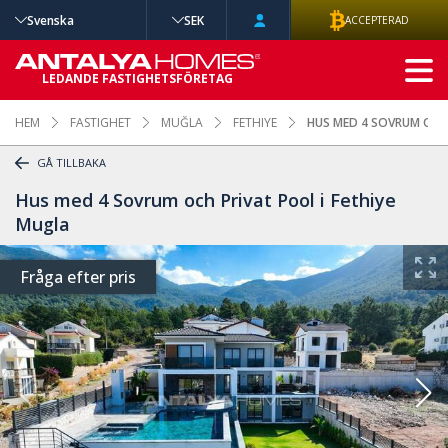
Svenska
SEK
ACCEPTERAD
AVANCERAD
LEDANDE FASTIGHETSFÖRETAG
SÖKNING
HEM
FASTIGHET
MUĞLA
FETHIYE
HUS MED 4 SOVRUM OCH 
GÅ TILLBAKA
Hus med 4 Sovrum och Privat Pool i Fethiye
Mugla
Fråga efter pris