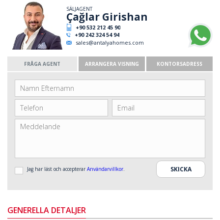
SÄLJAGENT
Çağlar Girishan
+90 532 212 45 90
+90 242 324 54 94
sales@antalyahomes.com
FRÅGA AGENT
ARRANGERA VISNING
KONTORSADRESS
Jag har läst och accepterar
Användarvillkor
.
GENERELLA DETALJER