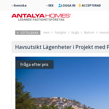
Svenska
SEK
LOGGA IN
ACCEPTERAD
LEDANDE FASTIGHETSFÖRETAG
Hem
Fastighet
Muğla
Bodrum
Havsuts
GÅ TILLBAKA
Havsutsikt Lägenheter i Projekt med 
Fråga efter pris