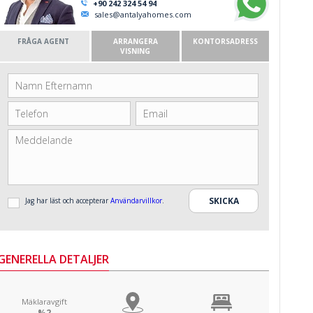
+90 242 324 54 94
sales@antalyahomes.com
FRÅGA AGENT
ARRANGERA
KONTORSADRESS
VISNING
Jag har läst och accepterar
Användarvillkor
.
GENERELLA DETALJER
Mäklaravgift
%2