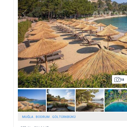
Whatsapp
18
MUĞLA
BODRUM
GÖLTÜRKBÜKÜ