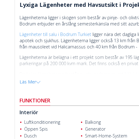
Lyxiga Lägenheter med Havsutsikt i Proje
Lägenheterna ligger i skogen som består av pinje- och olivt
Bodrum erbjuder en årslång semesterkänsla med sitt azurb
Lägenheter till salu i Bodrum Turkiet
ligger nära det dagliga
apotek och sjukhus. Lägenheterna ligger också 13 km från
från mausoleet vid Halicarnassus och 40 km från Bodrum - Mi
Lägenheterna är belägna i ett projekt som består av 195 läg
parkeringar på 200 000 kvm mark. Det finns också en privat vi
De lyxiga lägenheterna består av ett vardagsrum, ett kök i 
Antalet och typerna av rum ändras beroende på lägenhetst
Läs Mer
Uğraş Cengiz
FUNKTIONER
Interiör
Luftkonditionering
Balkong
Öppen Spis
Generator
Dusch
Smart-Home-System