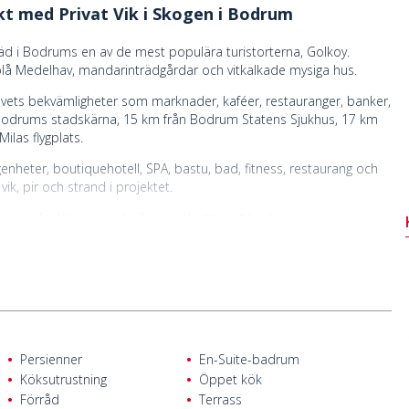
kt med Privat Vik i Skogen i Bodrum
räd i Bodrums en av de mest populära turistorterna, Golkoy.
lå Medelhav, mandarinträdgårdar och vitkalkade mysiga hus.
 livets bekvämligheter som marknader, kaféer, restauranger, banker,
 Bodrums stadskärna, 15 km från Bodrum Statens Sjukhus, 17 km
las flygplats.
enheter, boutiquehotell, SPA, bastu, bad, fitness, restaurang och
k, pir och strand i projektet.
öppen planlösning, en balkong och ett eget badrum i varje sovrum.
yper.
Persienner
En-Suite-badrum
Köksutrustning
Öppet kök
Förråd
Terrass