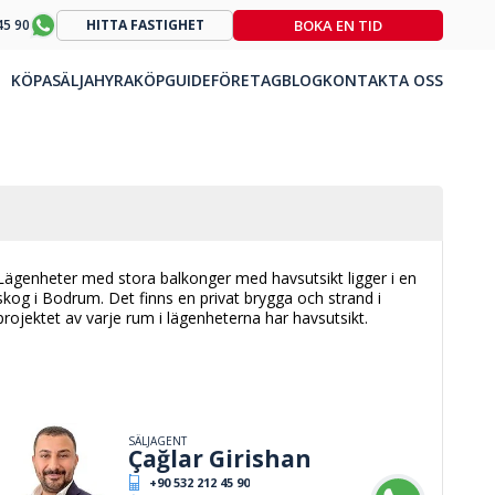
BOKA EN TID
45 90
HITTA FASTIGHET
KÖPA
SÄLJA
HYRA
KÖPGUIDE
FÖRETAG
BLOG
KONTAKTA OSS
Lägenheter med stora balkonger med havsutsikt ligger i en
skog i Bodrum. Det finns en privat brygga och strand i
projektet av varje rum i lägenheterna har havsutsikt.
SÄLJAGENT
Çağlar Girishan
+90 532 212 45 90