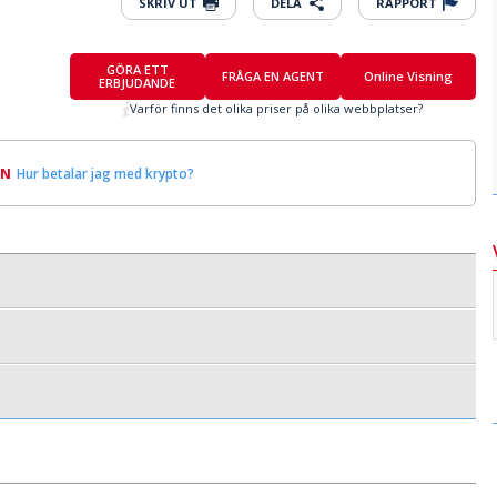
SKRIV UT
DELA
RAPPORT
GÖRA ETT
FRÅGA EN AGENT
Online Visning
ERBJUDANDE
Varför finns det olika priser på olika webbplatser?
IN
Hur betalar jag med krypto?