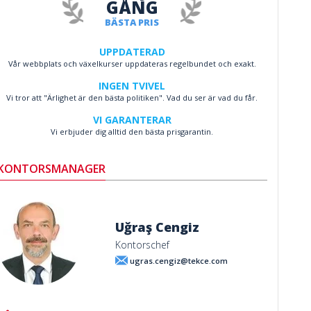
GÅNG
BÄSTA PRIS
UPPDATERAD
Vår webbplats och växelkurser uppdateras regelbundet och exakt.
INGEN TVIVEL
Vi tror att "Ärlighet är den bästa politiken". Vad du ser är vad du får.
VI GARANTERAR
Vi erbjuder dig alltid den bästa prisgarantin.
KONTORSMANAGER
Uğraş Cengiz
Kontorschef
ugras.cengiz@tekce.com