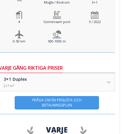
Muğla / Bodrum
3+1
4
Gemensam pool
5 / 2022
0-50 km
500-1000 m
VARJE GÅNG RIKTIGA PRISER
3+1
Duplex
217 m²
FRÅGA OM EN PRISLISTA OCH
BETALNINGSPLAN
VARJE