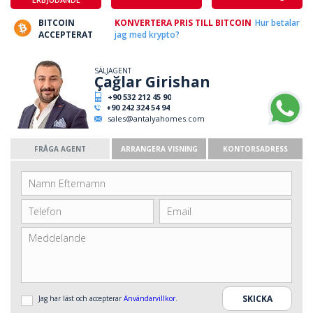
BITCOIN
KONVERTERA PRIS TILL BITCOIN
Hur betalar
ACCEPTERAT
jag med krypto?
SÄLJAGENT
Çağlar Girishan
+90 532 212 45 90
+90 242 324 54 94
sales@antalyahomes.com
FRÅGA AGENT
ARRANGERA VISNING
KONTORSADRESS
Jag har läst och accepterar
Användarvillkor
.