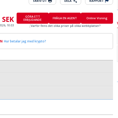
SKRIV UT
DELA
RAPPORT
0 SEK
GÖRA ETT
FRÅGA EN AGENT
Online Visning
ERBJUDANDE
2026, 10.03
Varför finns det olika priser på olika webbplatser?
IN
Hur betalar jag med krypto?