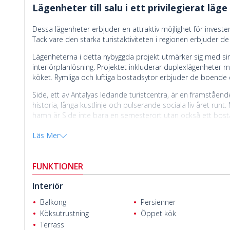
Lägenheter till salu i ett privilegierat läge
Dessa lägenheter erbjuder en attraktiv möjlighet för investe
Tack vare den starka turistaktiviteten i regionen erbjuder de 
Lägenheterna i detta nybyggda projekt utmärker sig med si
interiörplanlösning. Projektet inkluderar duplexlägenheter
köket. Rymliga och luftiga bostadsytor erbjuder de boende e
Side, ett av Antalyas ledande turistcentra, är en framståend
historia, långa kustlinje och pulserande sociala liv året runt
hamn är Side inte bara en semesterort utan också ett bost
Cengizhan Helvacı
rena hav och väl underhållna kustlinje gör regionen attrakti
Läs Mer
klimat under större delen av året har Side en stark potenti
Lägenheter till salu i Antalya
Side ligger 64 km från Antalyas 
köpcentrum, 2,3 km från Anatolia sjukhus Side och 2 km frå
FUNKTIONER
grönsakshandlare, restauranger, kaféer, butiker, banker, ap
Interiör
Balkong
Persienner
Köksutrustning
Öppet kök
Terrass