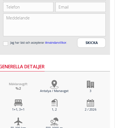
Jag har läst och accepterar
Användarvillkor
.
GENERELLA DETALJER
Mäklaravgift
%2
Antalya / Manavgat
3
1+1, 3+1
1, 2
2 / 2026
50-100 km
500-1000 m