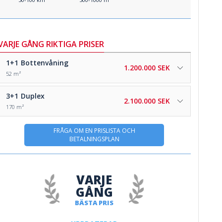
VARJE GÅNG RIKTIGA PRISER
1+1
Bottenvåning
1.200.000 SEK
52 m²
3+1
Duplex
2.100.000 SEK
170 m²
FRÅGA OM EN PRISLISTA OCH
BETALNINGSPLAN
VARJE
GÅNG
BÄSTA PRIS