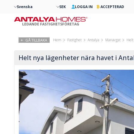
Svenska
SEK
LOGGA IN
ACCEPTERAD
LEDANDE FASTIGHETSFÖRETAG
Hem
Fastighet
Antalya
Manavgat
Helt
GÅ TILLBAKA
Helt nya lägenheter nära havet i Anta