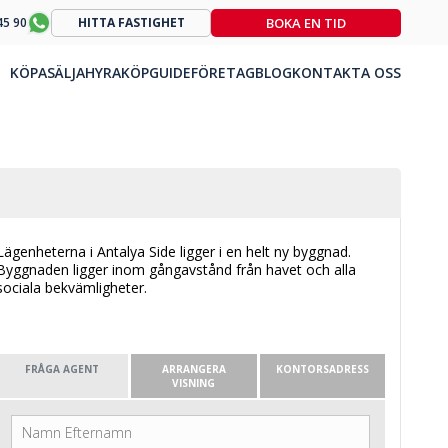
BOKA EN TID
45 90
HITTA FASTIGHET
KÖPA
SÄLJA
HYRA
KÖPGUIDE
FÖRETAG
BLOG
KONTAKTA OSS
Lägenheterna i Antalya Side ligger i en helt ny byggnad.
Byggnaden ligger inom gångavstånd från havet och alla
sociala bekvämligheter.
FRÅGA AGENT
ARRANGERA
KONTORSADRESS
VISNING