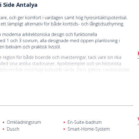
 i Side Antalya
rare, och ger komfort i vardagen samt hög hyresintäktspotential.
ett lämpligt alternativ för både korttids- och långtidsuthyrning.
n moderna arkitektoniska design och funktionella
 med 1 och 3 sovrum, alla designade med öppen planlösning i
n bekväm och praktisk livsstil.
e region för både boende och investeringar, tack vare sin rika
. Med sina antika stadsruiner, Apollotemplet och sin historiska
adsområde med högt kulturellt värde. Dess gyllene sandstränder,
v för både inhemska och utländska köpare. Tack vare sitt soliga
al för permanent boende och hyresintäkter.
flygplats, 4 km från Manavgat centrum, 2,4 km från Novamall
n Sides antika stad, och ligger inom gångavstånd från marknader,
otek, bagerier och stranden.
Omklädningsrum
En-Suite-badrum
Dusch
Smart-Home-System