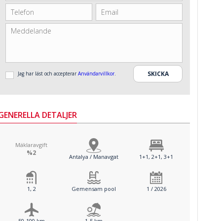
Jag har läst och accepterar
Användarvillkor
.
GENERELLA DETALJER
Mäklaravgift
%2
Antalya / Manavgat
1+1, 2+1, 3+1
1, 2
Gemensam pool
1 / 2026
50-100 km
1-5 km