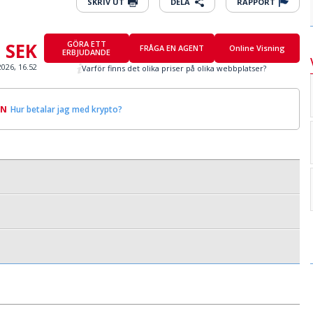
SKRIV UT
DELA
RAPPORT
0 SEK
GÖRA ETT
FRÅGA EN AGENT
Online Visning
ERBJUDANDE
2026, 16.52
Varför finns det olika priser på olika webbplatser?
IN
Hur betalar jag med krypto?