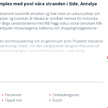
mplex med pool nära stranden i Side, Antalya
ärldsberömt turistmål utmärker sig Side med sin unika kustlinje och
räcker sig tusentals år tillbaka är området hemvist för historiska
 långa sandstränderna med Blå Flagg-status lockar besökare från
rbjuder restaurangerna, kaféerna och shoppingmöjligheterna i
 en utomhusparkering och en gemensam pool. Projektet inkluderar
planlösning i köket, och den övergripande designen fokuserar på
nvändarvänlighet och komfort prioriteras i varje detalj.
ekvämligheter utgör en stark investeringsmöjlighet, särskilt med
ojektet också ett attraktivt val för livsstilsköpare tack vare den
från dagliga bekvämligheter som kaféer, restauranger, butiker,
blå flagg i regionen kan också nås på kort tid. Dessutom ligger
 och Antalyas internationella flygplats ligger 61 km bort.
Persienner
Omklädningsrum
Öppet kök
Dusch