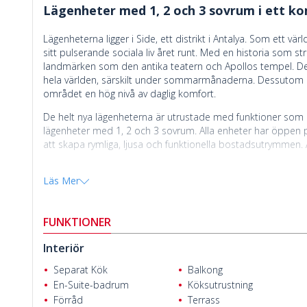
Lägenheter med 1, 2 och 3 sovrum i ett ko
Lägenheterna ligger i Side, ett distrikt i Antalya. Som ett v
sitt pulserande sociala liv året runt. Med en historia som st
landmärken som den antika teatern och Apollos tempel. De
hela världen, särskilt under sommarmånaderna. Dessutom e
området en hög nivå av daglig komfort.
De helt nya lägenheterna är utrustade med funktioner som
lägenheter med 1, 2 och 3 sovrum. Alla enheter har öppen 
att skapa rymliga, ljusa och funktionella bostadsutrymmen. A
Lägenheternas fördelaktiga läge nära stranden och sociala b
Läs Mer
tanke på den höga hyresefterfrågan i området. Dessutom är pr
komfort och livskvalitet det erbjuder.
Ender Karabulut
Lägenheterna till salu i Side, Antalya
ligger inom gångavstånd 
FUNKTIONER
banker, sjukhus och apotek. De gyllene sandstränderna med 
Sides antika stad 3 km bort, Manavgats centrum ligger 5,2 km
Interiör
Separat Kök
Balkong
En-Suite-badrum
Köksutrustning
Förråd
Terrass