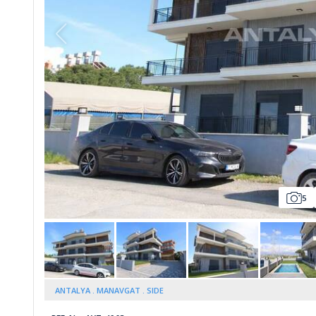
5
ANTALYA
MANAVGAT
SIDE