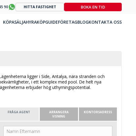
BOKA EN TID
45 90
HITTA FASTIGHET
KÖPA
SÄLJA
HYRA
KÖPGUIDE
FÖRETAG
BLOG
KONTAKTA OSS
Lägenheterna ligger i Side, Antalya, nära stranden och
bekvämligheter, i ett komplex med pool. De helt nya
lägenheterna erbjuder hög uthyrningspotential.
FRÅGA AGENT
ARRANGERA
KONTORSADRESS
VISNING