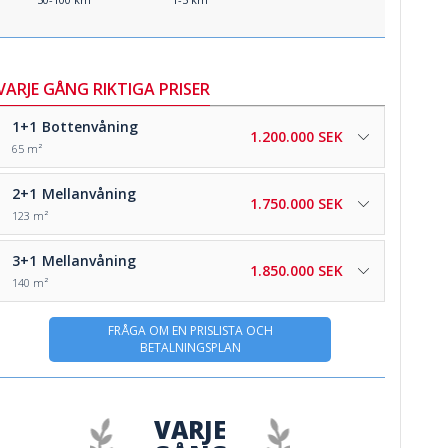
VARJE GÅNG RIKTIGA PRISER
1+1
Bottenvåning
1.200.000 SEK
65 m²
2+1
Mellanvåning
1.750.000 SEK
123 m²
3+1
Mellanvåning
1.850.000 SEK
140 m²
FRÅGA OM EN PRISLISTA OCH
BETALNINGSPLAN
VARJE