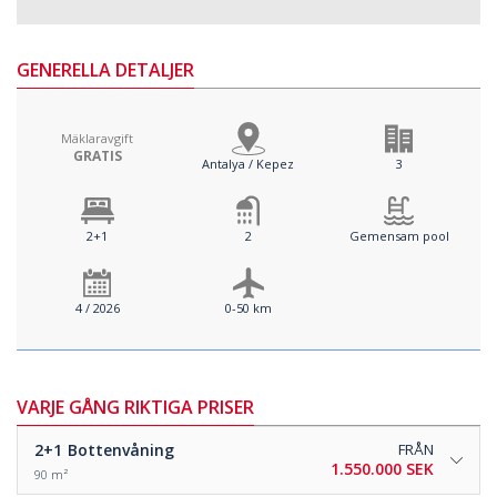
GENERELLA DETALJER
Mäklaravgift
GRATIS
Antalya / Kepez
3
2+1
2
Gemensam pool
4 / 2026
0-50 km
VARJE GÅNG RIKTIGA PRISER
2+1
Bottenvåning
FRÅN
1.550.000 SEK
90 m²