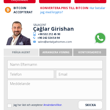
BITCOIN
KONVERTERA PRIS TILL BITCOIN
Hur betalar
ACCEPTERAT
jag med krypto?
SÄLJAGENT
Çağlar Girishan
+90 532 212 45 90
+90 242 324 54 94
sales@antalyahomes.com
FRÅGA AGENT
ARRANGERA VISNING
KONTORSADRESS
Jag har läst och accepterar
Användarvillkor
.