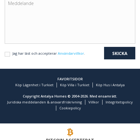
Jag har läst och accepterar
Användarvillkor
.
FAVORITSIDOR
Köp Lägenhet i Turkiet
Köp Villa i Turkiet
Köp Hus i Antalya
Copyright Antalya Homes © 2004-2026. Med ensamrätt.
Juridiska meddelanden & ansvarsfriskrivning
Villkor
Integritetspolicy
Cookiepolicy