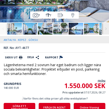
7
7
1
ANTALYA
KEPEZ
GÖKSU
REF. No: AYT-4677
DELA
SKRIV UT
RAPPORT
Lägenheterna med 2 sovrum har eget badrum och ligger nära
sociala bekvämligheter. Projektet erbjuder en pool, parkering
och smarta hemfunktioner.
FRÅN
1.550.000 SEK
GRUNDPRIS
140.000 EUR
Pris uppdaterat
07.07.2026, 08.27
Varför finns det olika priser på olika webbplatser?
GÖRA ETT
FRÅGA EN AGENT
Online Visning
ERBJUDANDE