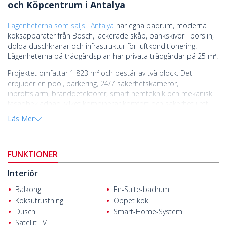
och Köpcentrum i Antalya
Lägenheterna som säljs i Antalya
har egna badrum, moderna
köksapparater från Bosch, lackerade skåp, bänkskivor i porslin,
dolda duschkranar och infrastruktur för luftkonditionering.
Lägenheterna på trädgårdsplan har privata trädgårdar på 25 m².
Projektet omfattar 1 823 m² och består av två block. Det
erbjuder en pool, parkering, 24/7 säkerhetskameror,
inbrottslarm, branddetektorer, smart hemteknik och mekanisk
fasadbeklädnad, vilket kombinerar komfort och säkerhet i ett
modernt samhälle.
Läs Mer
Området ligger i stadsdelen Göksü, som utvecklas snabbt och
erbjuder enkel tillgång till skolor, sjukhus, restauranger,
köpcentra och flygplatsen, vilket gör det idealiskt för boende och
FUNKTIONER
investeringar.
Interiör
Närliggande bekvämligheter inkluderar en busshållplats bara 100
m bort, Kepez statliga sjukhus och ringvägen 3,4 km bort, IKEA
Balkong
En-Suite-badrum
och Agora Mall 4,2 km bort, en spårvagnshållplats 4,8 km bort,
Köksutrustning
Öppet kök
MarkAntalya Mall 6,2 km bort, Kaleiçi 7,4 km bort, Antalyas
Dusch
Smart-Home-System
flygplats 9,7 km bort och Konyaaltı-stranden 11,7 km bort.
Satellit TV