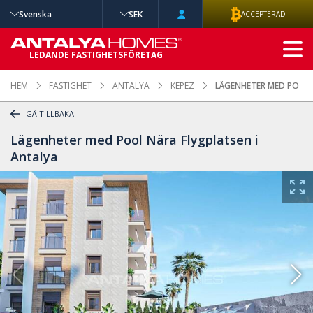
Svenska
SEK
ACCEPTERAD
AVANCERAD
LEDANDE FASTIGHETSFÖRETAG
SÖKNING
HEM
FASTIGHET
ANTALYA
KEPEZ
LÄGENHETER MED POOL 
GÅ TILLBAKA
Lägenheter med Pool Nära Flygplatsen i
Antalya