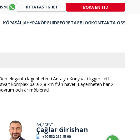
BOKA EN TID
45 90
HITTA FASTIGHET
KÖPA
SÄLJA
HYRA
KÖPGUIDE
FÖRETAG
BLOG
KONTAKTA OSS
Den eleganta lägenheten i Antalya Konyaalti ligger i ett
utvalt komplex bara 2,8 km från havet. Lägenheten har 2
sovrum och är möblerad.
SÄLJAGENT
Çağlar Girishan
+90 532 212 45 90