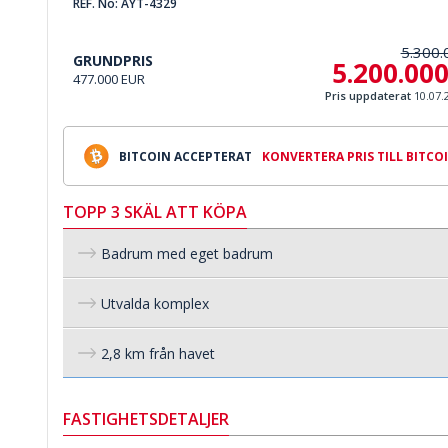
REF. No: AYT-4329
5.300.
GRUNDPRIS
5.200.00
477.000 EUR
Pris uppdaterat
10.07.
BITCOIN ACCEPTERAT
KONVERTERA PRIS TILL BITCO
TOPP 3 SKÄL ATT KÖPA
Badrum med eget badrum
Utvalda komplex
2,8 km från havet
FASTIGHETSDETALJER