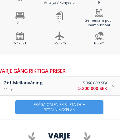
Antalya / Konyaaltı
9
Gemensam pool,
2+1
2
Inomhuspool
6 / 2021
0-50 km
1-5 km
VARJE GÅNG RIKTIGA PRISER
2+1
Mellanvåning
5.300.000 SEK
5.200.000 SEK
90 m²
FRÅGA OM EN PRISLISTA OCH
BETALNINGSPLAN
VARJE