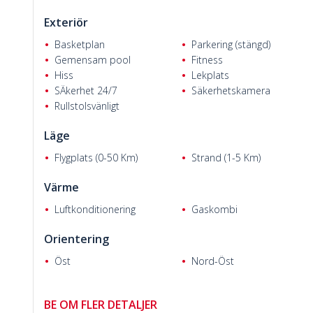
Exteriör
Basketplan
Parkering (stängd)
Gemensam pool
Fitness
Hiss
Lekplats
Resol & Zeyneb C.
SÄkerhet 24/7
Säkerhetskamera
Rullstolsvänligt
Läge
Flygplats (0-50 Km)
Strand (1-5 Km)
Värme
Luftkonditionering
Gaskombi
Orientering
Öst
Nord-Öst
BE OM FLER DETALJER