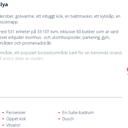
lya
ober, golvvärme, ett inbyggt kök, en tvättmaskin, ett kylskåp, en
 hissknapp.
med 531 enheter på 33.107 kvm, inklusive 40 butiker som är värd
exet erbjuder inomhus- och utomhuspooler, parkering, gym,
önområden och promenadstråk.
u-område, ett populärt bostadsområde känt för sin berömda strand,
l andra delar av staden.
yas internationella flygplats, 8,4 km från Kaleiçi, 2,8 km från
ll, 250 m från 2016 Konyaaltı Expo Park och bara 50 m från
n bekvämligheter som apotek, stormarknader, kaféer och
Persienner
En-Suite-badrum
Öppet kök
Dusch
Vitvaror