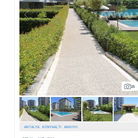
Whatsapp
25
ANTALYA
KONYAALTI
AKKUYU