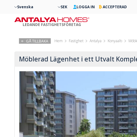
Svenska
SEK
LOGGA IN
ACCEPTERAD
LEDANDE FASTIGHETSFÖRETAG
Hem
Fastighet
Antalya
Konyaaltı
Möble
GÅ TILLBAKA
Möblerad Lägenhet i ett Utvalt Komple