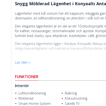
Snygg Möblerad Lägenhet i Konyaaltı Anta
Lägenheter med två sovrum har ett kapprum, inbyggda garder
diskmaskin, en luftkonditionering, en ytterdörr i stål och en
Den eleganta lägenheten är en del av ett 10-blocksprojekt 
för kaféer, restauranger, stormarknader och apotek. Kompl
turkiskt bad, bastu, spa, lekplatser, basketplan, café, gr
Den eleganta lägenheten ligger i Antalyas Konyaaltı Akkuy
rikliga bekvämligheter och bekväma transportförbindelser til
Lägenheten till salu i Antalya Konyaaltı
ligger 21 km från Antal
Konyaaltı Beach, 2,6 km från Antalya 5M Migros Shopping Ma
Läs Mer
Akdeniz University. Det ligger också inom gångavstånd frå
restauranger.
Cengizhan Helvacı
FUNKTIONER
Interiör
Luftkonditionering
Balkong
Möblerad
Köksutrustning
Smart-Home-System
Satellit TV