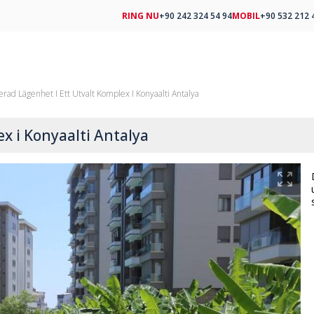
RING NU
+90 242 324 54 94
MOBIL
+90 532 212 
rad Lägenhet I Ett Utvalt Komplex I Konyaalti Antalya
x i Konyaalti Antalya