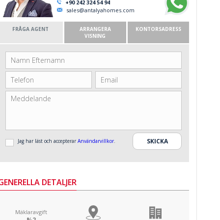
+90 242 324 54 94
sales@antalyahomes.com
FRÅGA AGENT
ARRANGERA
KONTORSADRESS
VISNING
Jag har läst och accepterar
Användarvillkor
.
GENERELLA DETALJER
Mäklaravgift
%2