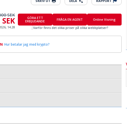
SKRIV UT
DELA
RAPPORT
000 SEK
0 SEK
GÖRA ETT
FRÅGA EN AGENT
Online Visning
ERBJUDANDE
2026, 14.28
Varför finns det olika priser på olika webbplatser?
IN
Hur betalar jag med krypto?