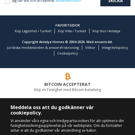
Jag har läst och accepterar
Användarvillkor
.
FAVORITSIDOR
Köp Lägenhet i Turkiet
Köp Villa i Turkiet
Köp Hus i Antalya
Copyright Antalya Homes © 2004-2026. Med ensamrätt.
Juridiska meddelanden & ansvarsfriskrivning
Villkor
Integritetspolicy
Cookiepolicy
BITCOIN ACCEPTERAT
Köp en Fastighet med Bitcoin-betalning
LEDANDE FASTIGHETSFÖRETAG
Meddela oss att du godkänner vår
cookiepolicy.
RING OSS
FÖLJ OSS
Vi använder våra egna och tredjepartscookies för att optimera din
fastighetssökningsupplevelse på vår webbplats. Om du fortsätter
+90 242 324 54 94
antar vi att du godkänner vår användning av kakor.