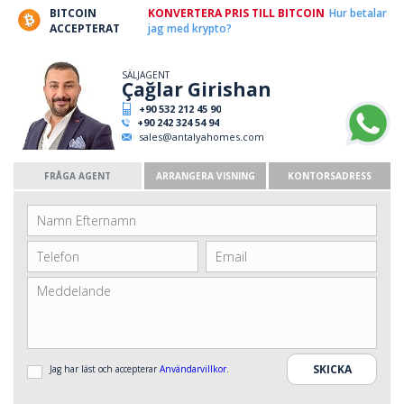
BITCOIN
KONVERTERA PRIS TILL BITCOIN
Hur betalar
ACCEPTERAT
jag med krypto?
SÄLJAGENT
Çağlar Girishan
+90 532 212 45 90
+90 242 324 54 94
sales@antalyahomes.com
FRÅGA AGENT
ARRANGERA VISNING
KONTORSADRESS
Jag har läst och accepterar
Användarvillkor
.