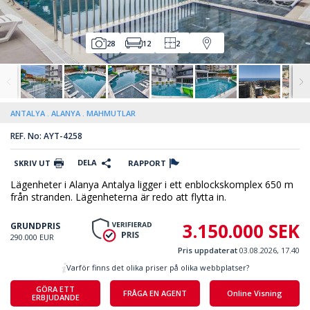
28
12
2
ANTALYA
ALANYA
MAHMUTLAR
REF. No: AYT-4258
DELA
SKRIV UT
RAPPORT
Lägenheter i Alanya Antalya ligger i ett enblockskomplex 650 m
från stranden. Lägenheterna är redo att flytta in.
3.150.000 SEK
GRUNDPRIS
290.000 EUR
Pris uppdaterat
03.08.2026, 17.40
Varför finns det olika priser på olika webbplatser?
GÖRA ETT
FRÅGA EN AGENT
Online Visning
ERBJUDANDE