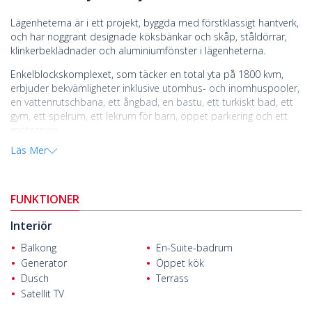
Lägenheterna är i ett projekt, byggda med förstklassigt hantverk,
och har noggrant designade köksbänkar och skåp, ståldörrar,
klinkerbeklädnader och aluminiumfönster i lägenheterna.
Enkelblockskomplexet, som täcker en total yta på 1800 kvm,
erbjuder bekvämligheter inklusive utomhus- och inomhuspooler,
en vattenrutschbana, ett ångbad, en bastu, ett turkiskt bad, ett
gym, ett spelrum, ett lekrum för barn, öppet parkering och ett
mötesrum.
Läs Mer
Mahmutlar, ett populärt område i Alanya, erbjuder högkvalitativ
service och livsstil. Den är känd för sin livliga kvällsatmosfär och
har restauranger, kaféer, barer och marknader som är öppna
24/7. Det är en föredragen plats för både utländska och lokala
FUNKTIONER
invånare.
Interiör
Lägenheterna till salu i Alanya Antalya
ligger 300 m från sociala
bekvämligheter som marknader, apotek och hälsocenter, 650 m
Balkong
En-Suite-badrum
från havet, 9 km från Alanyas centrum och 27 km från Gazipaşa
Generator
Öppet kök
flygplats.
Dusch
Terrass
Satellit TV