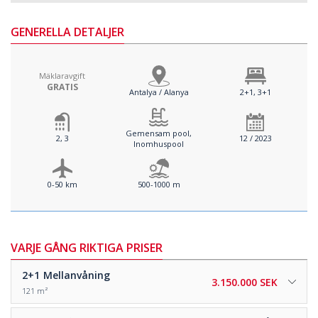
GENERELLA DETALJER
Mäklaravgift
GRATIS
Antalya / Alanya
2+1, 3+1
Gemensam pool,
2, 3
12 / 2023
Inomhuspool
0-50 km
500-1000 m
VARJE GÅNG RIKTIGA PRISER
2+1
Mellanvåning
3.150.000 SEK
121 m²