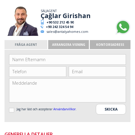
SÄLJAGENT
Çağlar Girishan
+90 532 212 45 90
+90 242 324 54 94
sales@antalyahomes.com
FRÅGA AGENT
ARRANGERA VISNING
KONTORSADRESS
Jag har läst och accepterar
Användarvillkor
.
GENERELLA DETALJER