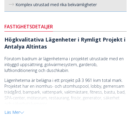
Komplex utrustad med rika bekvämligheter
FASTIGHETSDETALJER
Högkvalitativa Lägenheter i Rymligt Projekt i
Antalya Altintas
Förutom badrum är lägenheterna i projektet utrustade med en
inbyggd uppsättning, golvvärmesystem, garderob,
luftkonditionering och duschkabin.
Lägenheterna är belägna i ett projekt på 3 961 kvm total mark.
Projektet har en inomhus- och utomhuspool, lobby, gemensam
trädgård, barnpark, vattenpark, vaktmästare, fitness, bastu, bad,
SPA-center, mötesrum, restaurang, frisör, generator, säkerhet
och säkerhetskameror.
Läs Mer
De eleganta lägenheterna ligger i Altintas, i Aksu-distriktet i
Antalya. Altintas anses vara ett av de nya elitbostadsområdena i
Antalya. Det är också en perfekt utgångspunkt nära flygplatsen