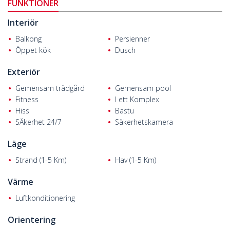
för att investera i stadens livliga ekonomi.
FUNKTIONER
Lägenheterna att köpa i Antalya
ligger 6 km från Lara Beach, 6,2
Interiör
km från Antalyas flygplats, 8 km från TerraCity köpcentrum, 9,1
km från Medical Park Sjukhus, 17 km från Gamla stan och 19,5
Balkong
Persienner
km km från The Land of Legends.
Öppet kök
Dusch
Exteriör
Gemensam trädgård
Gemensam pool
Fitness
I ett Komplex
Hiss
Bastu
SÄkerhet 24/7
Säkerhetskamera
Läge
Strand (1-5 Km)
Hav (1-5 Km)
Värme
Luftkonditionering
Orientering