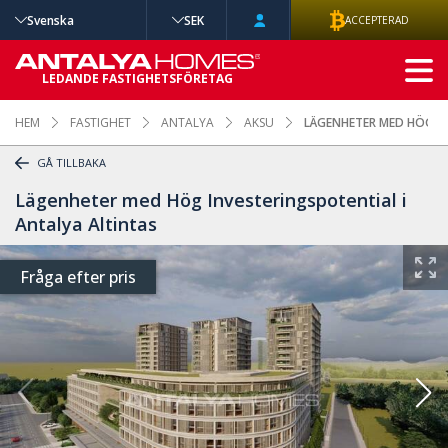
Svenska
SEK
ACCEPTERAD
AVANCERAD
LEDANDE FASTIGHETSFÖRETAG
SÖKNING
HEM
FASTIGHET
ANTALYA
AKSU
LÄGENHETER MED HÖG IN
GÅ TILLBAKA
Lägenheter med Hög Investeringspotential i
Antalya Altintas
Fråga efter pris