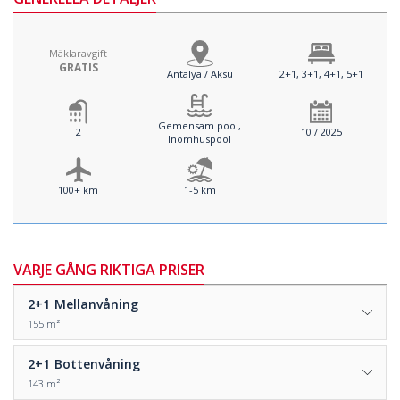
Mäklaravgift
GRATIS
Antalya / Aksu
2+1, 3+1, 4+1, 5+1
Gemensam pool,
2
10 / 2025
Inomhuspool
100+ km
1-5 km
VARJE GÅNG RIKTIGA PRISER
2+1
Mellanvåning
155 m²
2+1
Bottenvåning
143 m²