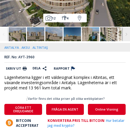
12
4
ANTALYA
AKSU
ALTINTAŞ
REF. No: AYT-3960
DELA
SKRIV UT
RAPPORT
Lägenheterna ligger i ett väldesignat komplex i Altintas, ett
växande investeringsområde i Antalya. Lägenheterna är i ett
projekt med 13 961 kvm total mark.
Varför finns det olika priser på olika webbplatser?
GÖRA ETT
FRÅGA EN AGENT
Online Visning
ERBJUDANDE
BITCOIN
KONVERTERA PRIS TILL BITCOIN
Hur betalar
ACCEPTERAT
jag med krypto?