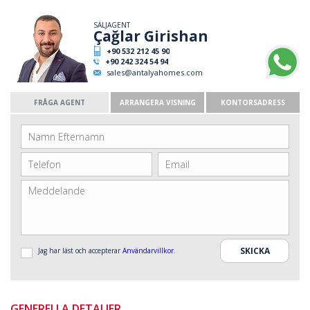
SÄLJAGENT
Çağlar Girishan
+90 532 212 45 90
+90 242 324 54 94
sales@antalyahomes.com
FRÅGA AGENT
ARRANGERA VISNING
KONTORSADRESS
Jag har läst och accepterar
Användarvillkor
.
GENERELLA DETALJER