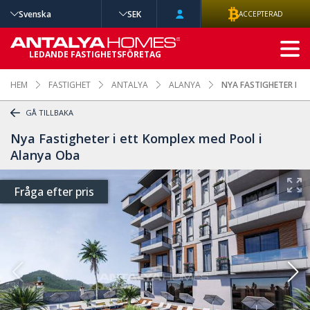
Svenska
SEK
ACCEPTERAD
AVANCERAD
LEDANDE FASTIGHETSFÖRETAG
SÖKNING
HEM
FASTIGHET
ANTALYA
ALANYA
NYA FASTIGHETER I E
GÅ TILLBAKA
Nya Fastigheter i ett Komplex med Pool i
Alanya Oba
Fråga efter pris