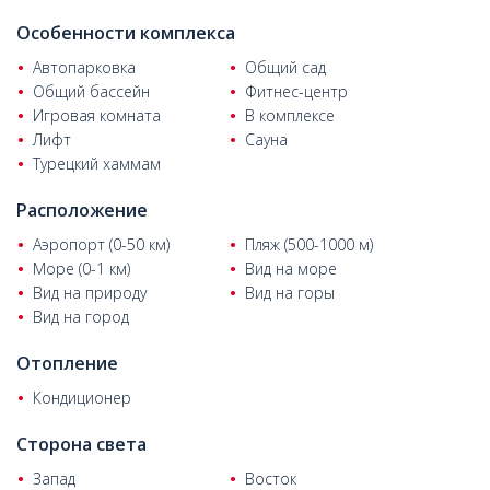
центры, в 650 м от моря, в 9 км от центра Алании и в 27 км
от аэропорта Газипаша.
Особенности комплекса
Автопарковка
Общий сад
Общий бассейн
Фитнес-центр
Игровая комната
В комплексе
Лифт
Сауна
Турецкий хаммам
Расположение
Аэропорт (0-50 км)
Пляж (500-1000 м)
Море (0-1 км)
Вид на море
Вид на природу
Вид на горы
Вид на город
Отопление
Кондиционер
Сторона света
Запад
Восток