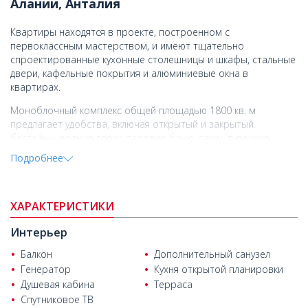
Алании, Анталия
Квартиры находятся в проекте, построенном с
первоклассным мастерством, и имеют тщательно
спроектированные кухонные столешницы и шкафы, стальные
двери, кафельные покрытия и алюминиевые окна в
квартирах.
Моноблочный комплекс общей площадью 1800 кв. м
предлагает удобства, включая открытый и закрытый
бассейны, водную горку, паровую баню, сауну, турецкую
баню, тренажерный зал, игровую комнату, детскую игровую
Подробнее
комнату, открытую парковка и конференц-зал.
Махмутлар, популярный район Алании, предлагает
высококачественное обслуживание и образ жизни.
ХАРАКТЕРИСТИКИ
Известный своей оживленной вечерней атмосферой, здесь
есть рестораны, кафе, бары и рынки, открытые
Интерьер
круглосуточно и без выходных. Это предпочтительное место
Балкон
Дополнительный санузел
как для иностранных, так и для местных жителей.
Генератор
Кухня открытой планировки
Квартиры на продажу в Алании, Анталия
, находятся в 300 м от
Душевая кабина
Терраса
социальных объектов, таких как рынки, аптеки и медицинские
Спутниковое ТВ