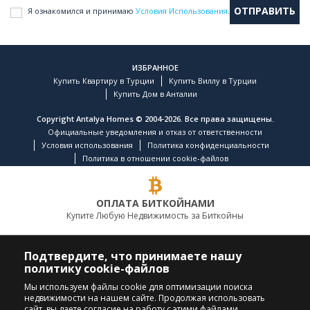
Я ознакомился и принимаю
Условия Использования
.
ИЗБРАННОЕ
Купить Квартиру в Турции
Купить Виллу в Турции
Купить Дом в Анталии
Copyright Antalya Homes © 2004-2026. Все права защищены.
Официальные уведомления и отказ от ответственности
Условия использования
Политика конфиденциальности
Политика в отношении cookie-файлов
ОПЛАТА БИТКОЙНАМИ
Купите Любую Недвижимость за Биткойны
ВЕДУЩАЯ КОМПАНИЯ ПО НЕДВИЖИМОСТИ
Подтвердите, что принимаете нашу
политику cookie-файлов
ПОЗВОНИТЕ НАМ
ПОДПИСЫВАЙТЕСЬ
Мы используем файлы cookie для оптимизации поиска
недвижимости на нашем сайте. Продолжая использовать
+90 242 324 54 94
сайт, вы даете согласие на работу с этими файлами.