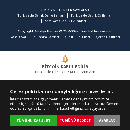
SIK ZİYARET EDİLEN SAYFALAR
Türkiye'de Satılık Daire İlanları
Türkiye'de Satılık Ev İlanları
Antalya'da Satılık Ev İlanları
Copyright Antalya Homes © 2004-2026. Tüm hakları saklıdır.
Yasal Uyarı
Kullanım Şartları
Gizlilik Politikası
Çerez Politikası
BİTCOİN KABUL EDİLİR
Bitcoin ile Dilediğiniz Mülkü Satın Alın
GAYRİMENKULDE LİDER FİRMA
Çerez politikamızı onayladığınızı bize iletin.
BİZİ ARAYIN
BİZİ TAKİP EDİN
İnternet sitemizde gayrimenkul arama deneyiminizi optimize
etmek için üçüncü taraf ve kendi çerezlerimizi kullanıyoruz. Devam
+90 242 324 54 94
ederseniz, çerez kullanımımızı kabul ettiğinizi varsayıyoruz.
TÜMÜNÜ REDDET
AYARLAR
TÜMÜNÜ KABUL ET