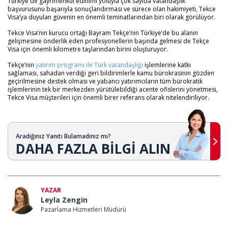
Türkiye'de gayrimenkul edinimi yoluyla çok sayıda vatandaşlık
başvurusunu başarıyla sonuçlandırması ve sürece olan hakimiyeti, Tekce
Visa’ya duyulan güvenin en önemli teminatlarından biri olarak görülüyor.
Tekce Visa’nın kurucu ortağı Bayram Tekçe’nin Türkiye’de bu alanın
gelişmesine önderlik eden profesyonellerin başında gelmesi de Tekçe
Visa için önemli kilometre taşlarından birini oluşturuyor.
Tekçe’nin
yatırım programı ile Türk vatandaşlığı
işlemlerine katkı
sağlaması, sahadan verdiği geri bildirimlerle kamu bürokrasinin gözden
geçirilmesine destek olması ve yabancı yatırımcıların tüm bürokratik
işlemlerinin tek bir merkezden yürütülebildiği acente ofislerini yönetmesi,
Tekce Visa müşterileri için önemli birer referans olarak nitelendiriliyor.
Aradığınız Yanıtı Bulamadınız mı?
DAHA FAZLA BİLGİ ALIN
YAZAR
Leyla Zengin
Pazarlama Hizmetleri Müdürü