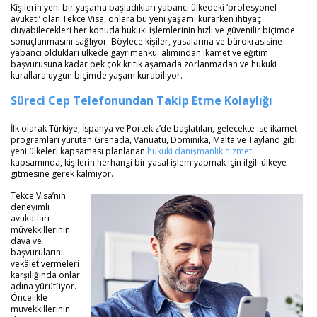
Kişilerin yeni bir yaşama başladıkları yabancı ülkedeki ‘profesyonel
avukatı’ olan Tekce Visa, onlara bu yeni yaşamı kurarken ihtiyaç
duyabilecekleri her konuda hukuki işlemlerinin hızlı ve güvenilir biçimde
sonuçlanmasını sağlıyor. Böylece kişiler, yasalarına ve bürokrasisine
yabancı oldukları ülkede gayrimenkul alımından ikamet ve eğitim
başvurusuna kadar pek çok kritik aşamada zorlanmadan ve hukuki
kurallara uygun biçimde yaşam kurabiliyor.
Süreci Cep Telefonundan Takip Etme Kolaylığı
İlk olarak Türkiye, İspanya ve Portekiz’de başlatılan, gelecekte ise ikamet
programları yürüten Grenada, Vanuatu, Dominika, Malta ve Tayland gibi
yeni ülkeleri kapsaması planlanan
hukuki danışmanlık hizmeti
kapsamında, kişilerin herhangi bir yasal işlem yapmak için ilgili ülkeye
gitmesine gerek kalmıyor.
Tekce Visa’nın
deneyimli
avukatları
müvekkillerinin
dava ve
başvurularını
vekâlet vermeleri
karşılığında onlar
adına yürütüyor.
Öncelikle
müvekkillerinin