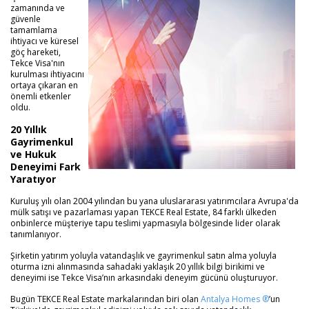
zamanında ve
güvenle
tamamlama
ihtiyacı ve küresel
göç hareketi,
Tekce Visa'nın
kurulması ihtiyacını
ortaya çıkaran en
önemli etkenler
oldu.
20 Yıllık
Gayrimenkul
ve Hukuk
Deneyimi Fark
Yaratıyor
Kuruluş yılı olan 2004 yılından bu yana uluslararası yatırımcılara Avrupa'da
mülk satışı ve pazarlaması yapan TEKCE Real Estate, 84 farklı ülkeden
onbinlerce müşteriye tapu teslimi yapmasıyla bölgesinde lider olarak
tanımlanıyor.
Şirketin yatırım yoluyla vatandaşlık ve gayrimenkul satın alma yoluyla
oturma izni alınmasında sahadaki yaklaşık 20 yıllık bilgi birikimi ve
deneyimi ise Tekce Visa’nın arkasındaki deneyim gücünü oluşturuyor.
Bugün TEKCE Real Estate markalarından biri olan
Antalya Homes ®
’un