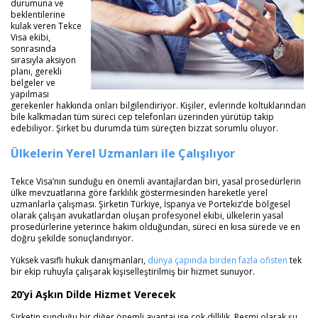
durumuna ve
beklentilerine
kulak veren Tekce
Visa ekibi,
sonrasında
sırasıyla aksiyon
planı, gerekli
belgeler ve
yapılması
gerekenler hakkında onları bilgilendiriyor. Kişiler, evlerinde koltuklarından
bile kalkmadan tüm süreci cep telefonları üzerinden yürütüp takip
edebiliyor. Şirket bu durumda tüm süreçten bizzat sorumlu oluyor.
Ülkelerin Yerel Uzmanları ile Çalışılıyor
Tekce Visa’nın sunduğu en önemli avantajlardan biri, yasal prosedürlerin
ülke mevzuatlarına göre farklılık göstermesinden hareketle yerel
uzmanlarla çalışması. Şirketin Türkiye, İspanya ve Portekiz’de bölgesel
olarak çalışan avukatlardan oluşan profesyonel ekibi, ülkelerin yasal
prosedürlerine yeterince hakim olduğundan, süreci en kısa sürede ve en
doğru şekilde sonuçlandırıyor.
Yüksek vasıflı hukuk danışmanları,
dünya çapında birden fazla ofisten
tek
bir ekip ruhuyla çalışarak kişiselleştirilmiş bir hizmet sunuyor.
20’yi Aşkın Dilde Hizmet Verecek
Şirketin sunduğu bir diğer önemli avantaj ise çok dillilik. Resmi olarak şu