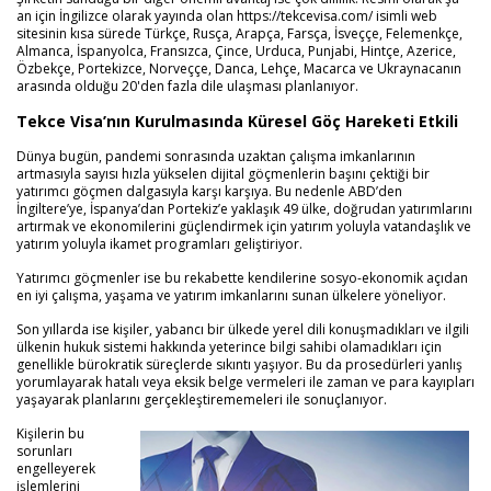
an için İngilizce olarak yayında olan https://tekcevisa.com/ isimli web
sitesinin kısa sürede Türkçe, Rusça, Arapça, Farsça, İsveççe, Felemenkçe,
Almanca, İspanyolca, Fransızca, Çince, Urduca, Punjabi, Hintçe, Azerice,
Özbekçe, Portekizce, Norveççe, Danca, Lehçe, Macarca ve Ukraynacanın
arasında olduğu 20'den fazla dile ulaşması planlanıyor.
Tekce Visa’nın Kurulmasında Küresel Göç Hareketi Etkili
Dünya bugün, pandemi sonrasında uzaktan çalışma imkanlarının
artmasıyla sayısı hızla yükselen dijital göçmenlerin başını çektiği bir
yatırımcı göçmen dalgasıyla karşı karşıya. Bu nedenle ABD’den
İngiltere’ye, İspanya’dan Portekiz’e yaklaşık 49 ülke, doğrudan yatırımlarını
artırmak ve ekonomilerini güçlendirmek için yatırım yoluyla vatandaşlık ve
yatırım yoluyla ikamet programları geliştiriyor.
Yatırımcı göçmenler ise bu rekabette kendilerine sosyo-ekonomik açıdan
en iyi çalışma, yaşama ve yatırım imkanlarını sunan ülkelere yöneliyor.
Son yıllarda ise kişiler, yabancı bir ülkede yerel dili konuşmadıkları ve ilgili
ülkenin hukuk sistemi hakkında yeterince bilgi sahibi olamadıkları için
genellikle bürokratik süreçlerde sıkıntı yaşıyor. Bu da prosedürleri yanlış
yorumlayarak hatalı veya eksik belge vermeleri ile zaman ve para kayıpları
yaşayarak planlarını gerçekleştirememeleri ile sonuçlanıyor.
Kişilerin bu
sorunları
engelleyerek
işlemlerini