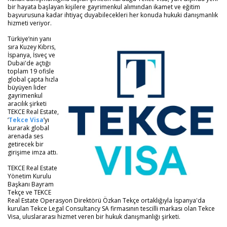
bir hayata başlayan kişilere gayrimenkul alımından ikamet ve eğitim
başvurusuna kadar ihtiyaç duyabilecekleri her konuda hukuki danışmanlık
hizmeti veriyor.
Türkiye’nin yanı
sıra Kuzey Kıbrıs,
İspanya, İsveç ve
Dubai'de açtığı
toplam 19 ofisle
global çapta hızla
büyüyen lider
gayrimenkul
aracılık şirketi
TEKCE Real Estate,
‘
Tekce Visa
’yı
kurarak global
arenada ses
getirecek bir
girişime imza attı.
TEKCE Real Estate
Yönetim Kurulu
Başkanı Bayram
Tekçe ve TEKCE
Real Estate Operasyon Direktörü Özkan Tekçe ortaklığıyla İspanya'da
kurulan Tekce Legal Consultancy SA firmasının tescilli markası olan Tekce
Visa, uluslararası hizmet veren bir hukuk danışmanlığı şirketi.