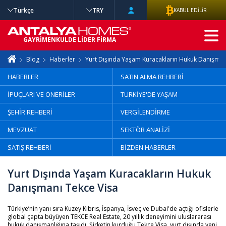
Türkçe
TRY
KABUL EDİLİR
GELİŞMİŞ
GAYRİMENKULDE LİDER FİRMA
ARAMA
Blog
Haberler
Yurt Dışında Yaşam Kuracakların Hukuk Danışman
HABERLER
SATIN ALMA REHBERİ
İPUÇLARI VE ÖNERİLER
TÜRKİYE'DE YAŞAM
ŞEHİR REHBERİ
VERGİLENDİRME
MEVZUAT
SEKTÖR ANALİZİ
SATIŞ REHBERİ
BİZDEN HABERLER
Yurt Dışında Yaşam Kuracakların Hukuk
Danışmanı Tekce Visa
Türkiye’nin yanı sıra Kuzey Kıbrıs, İspanya, İsveç ve Dubai'de açtığı ofislerle
global çapta büyüyen TEKCE Real Estate, 20 yıllık deneyimini uluslararası
hukuk danışmanlığına taşıdı. Şirketin kurduğu Tekce Visa, yurt dışında yeni