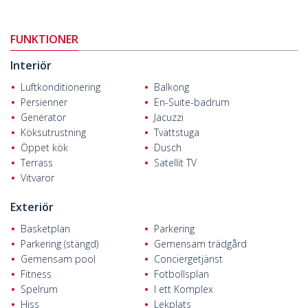
basket- och volleybollplaner. Projektet tillhandahåller också en
24/7 säkerhet, rum och receptionsservice tillsammans med ett
FUNKTIONER
helikopterdäck.
Fastigheterna till salu i Alanya
ligger i stadsdelen Kargıcak, en
Interiör
viktig investeringshotspot. Projektet ligger 900 meter från
Luftkonditionering
Balkong
golfbanan, 3,5 km från stranden och 31,5 km från Alanya-
Persienner
En-Suite-badrum
Gazipaşa flygplats.
Generator
Jacuzzi
Köksutrustning
Tvättstuga
Öppet kök
Dusch
Terrass
Satellit TV
Vitvaror
Exteriör
Basketplan
Parkering
Parkering (stängd)
Gemensam trädgård
Gemensam pool
Conciergetjänst
Fitness
Fotbollsplan
Spelrum
I ett Komplex
Hiss
Lekplats