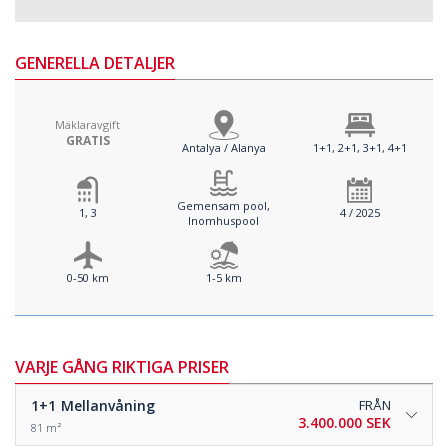
GENERELLA DETALJER
Mäklaravgift
GRATIS
Antalya / Alanya
1+1, 2+1, 3+1, 4+1
Gemensam pool,
1, 3
4 / 2025
Inomhuspool
0-50 km
1-5 km
VARJE GÅNG RIKTIGA PRISER
1+1
Mellanvåning
FRÅN
3.400.000 SEK
81 m²