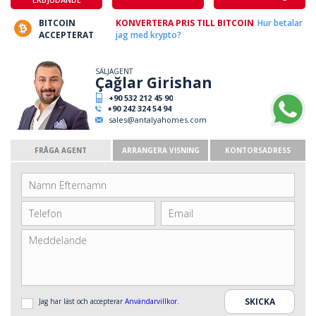
BITCOIN
KONVERTERA PRIS TILL BITCOIN
Hur betalar
ACCEPTERAT
jag med krypto?
SÄLJAGENT
Çağlar Girishan
+90 532 212 45 90
+90 242 324 54 94
sales@antalyahomes.com
FRÅGA AGENT
ARRANGERA VISNING
KONTORSADRESS
Jag har läst och accepterar
Användarvillkor
.