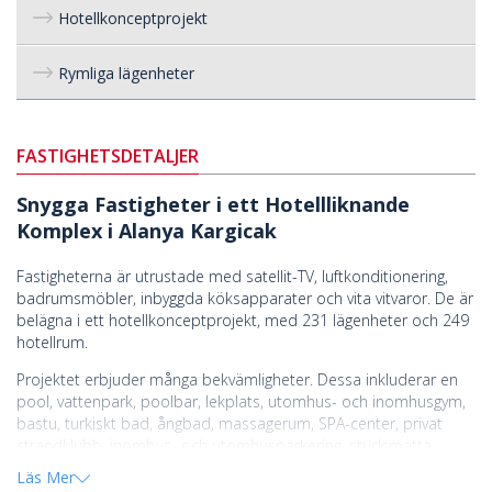
Hotellkonceptprojekt
Rymliga lägenheter
FASTIGHETSDETALJER
Snygga Fastigheter i ett Hotellliknande
Komplex i Alanya Kargicak
Fastigheterna är utrustade med satellit-TV, luftkonditionering,
badrumsmöbler, inbyggda köksapparater och vita vitvaror. De är
belägna i ett hotellkonceptprojekt, med 231 lägenheter och 249
hotellrum.
Projektet erbjuder många bekvämligheter. Dessa inkluderar en
pool, vattenpark, poolbar, lekplats, utomhus- och inomhusgym,
bastu, turkiskt bad, ångbad, massagerum, SPA-center, privat
strandklubb, inomhus- och utomhusparkering, studsmatta,
köpcentrum, konditori, skönhet salong, frisör, internetcafé,
Läs Mer
nattklubb, konferensrum, bowlinghall, marknad, restaurang samt