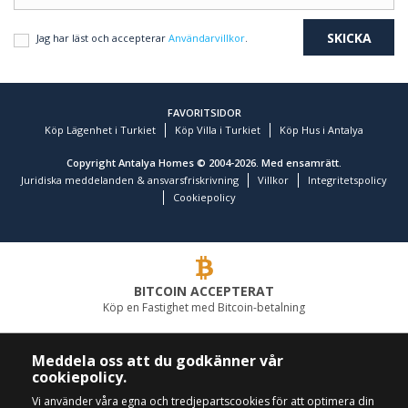
Jag har läst och accepterar
Användarvillkor
.
FAVORITSIDOR
Köp Lägenhet i Turkiet
Köp Villa i Turkiet
Köp Hus i Antalya
Copyright Antalya Homes © 2004-2026. Med ensamrätt.
Juridiska meddelanden & ansvarsfriskrivning
Villkor
Integritetspolicy
Cookiepolicy
BITCOIN ACCEPTERAT
Köp en Fastighet med Bitcoin-betalning
LEDANDE FASTIGHETSFÖRETAG
Meddela oss att du godkänner vår
cookiepolicy.
RING OSS
FÖLJ OSS
Vi använder våra egna och tredjepartscookies för att optimera din