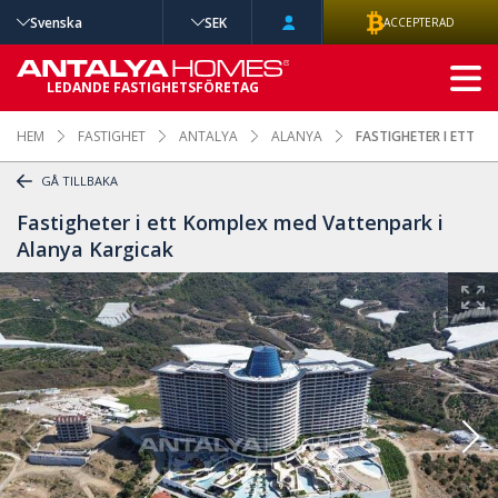
Svenska
SEK
ACCEPTERAD
AVANCERAD
LEDANDE FASTIGHETSFÖRETAG
SÖKNING
HEM
FASTIGHET
ANTALYA
ALANYA
FASTIGHETER I ETT K
GÅ TILLBAKA
Fastigheter i ett Komplex med Vattenpark i
Alanya Kargicak