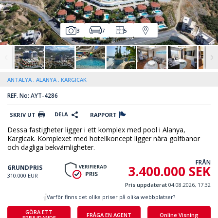
3
7
5
ANTALYA
ALANYA
KARGICAK
REF. No: AYT-4286
DELA
SKRIV UT
RAPPORT
Dessa fastigheter ligger i ett komplex med pool i Alanya,
Kargicak. Komplexet med hotellkoncept ligger nära golfbanor
och dagliga bekvämligheter.
FRÅN
3.400.000 SEK
GRUNDPRIS
310.000 EUR
Pris uppdaterat
04.08.2026, 17.32
Varför finns det olika priser på olika webbplatser?
GÖRA ETT
FRÅGA EN AGENT
Online Visning
ERBJUDANDE