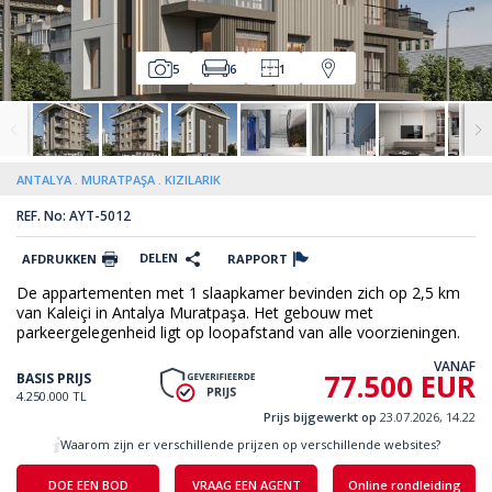
5
6
1
ANTALYA
MURATPAŞA
KIZILARIK
REF. No: AYT-5012
DELEN
AFDRUKKEN
RAPPORT
De appartementen met 1 slaapkamer bevinden zich op 2,5 km
van Kaleiçi in Antalya Muratpaşa. Het gebouw met
parkeergelegenheid ligt op loopafstand van alle voorzieningen.
VANAF
77.500 EUR
BASIS PRIJS
4.250.000 TL
Prijs bijgewerkt op
23.07.2026, 14.22
Waarom zijn er verschillende prijzen op verschillende websites?
DOE EEN BOD
VRAAG EEN AGENT
Online rondleiding