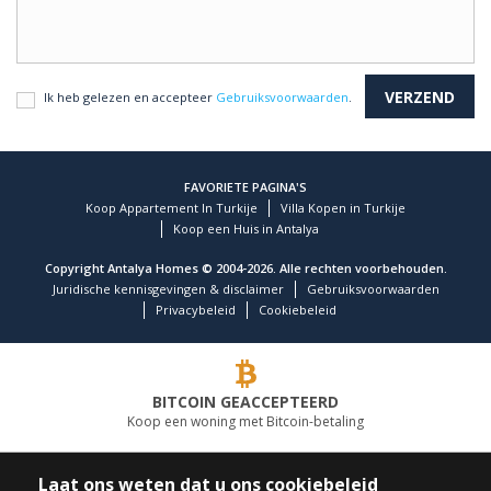
Ik heb gelezen en accepteer
Gebruiksvoorwaarden
.
FAVORIETE PAGINA'S
Koop Appartement In Turkije
Villa Kopen in Turkije
Koop een Huis in Antalya
Copyright Antalya Homes © 2004-2026. Alle rechten voorbehouden.
Juridische kennisgevingen & disclaimer
Gebruiksvoorwaarden
Privacybeleid
Cookiebeleid
BITCOIN GEACCEPTEERD
Koop een woning met Bitcoin-betaling
TOONAANGEVEND VASTGOEDBEDRIJF
Laat ons weten dat u ons cookiebeleid