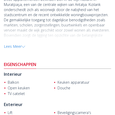
Muratpaşa, een van de centrale wijken van Antalya. Kızılarık
onderscheidt zich als woonwijk door de nabijheid van het
stadscentrum en de recent ontwikkelde woningbouwprojecten.
De gemakkelijke toegang tot dagelijkse benodigdheden zoals
markten, scholen, zorginstellingen, buurtwinkels en openbaar
vervoer maakt de wijk geschikt voor zowel wonen als investeren.
Bovendien zorgt de ligging ten opzichte van de belangrijkste
wegen voor een gemakkelijke toegang tot verschillende delen
van de stad. Door de toegenomen bouwactiviteit in de
Lees Meer
afgelopen jaren heeft de wijk een meer georganiseerde
stedelijke ontwikkeling doorgemaakt.
EIGENSCHAPPEN
Het project bestaat uitsluitend uit appartementen met één
slaapkamer. Het complex beschikt over parkeergelegenheid
Interieur
buiten, een lift, een camerasysteem en gedeelde
gemeenschappelijke ruimtes. Het project, omgeven door
Balkon
Keuken apparatuur
aangelegde groene zones, is ontworpen met het oog op
Open keuken
Douche
modern stadsleven. Het gebouw is ontworpen met een
TV-sateliet
moderne architectuur en richt zich op een efficiënt gebruik van
compacte woonruimtes.
Exterieur
Binnen in de appartementen is gekozen voor een open keuken
Lift
Beveiligingscamera's
en woonkamer. Grote ramen zorgen voor veel natuurlijk licht in