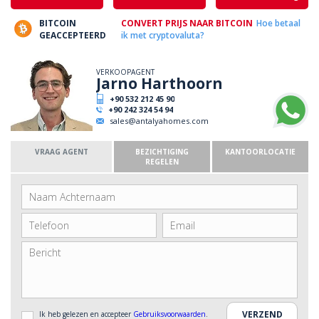
BITCOIN
CONVERT PRIJS NAAR BITCOIN
Hoe betaal
GEACCEPTEERD
ik met cryptovaluta?
VERKOOPAGENT
Jarno Harthoorn
+90 532 212 45 90
+90 242 324 54 94
sales@antalyahomes.com
VRAAG AGENT
BEZICHTIGING
KANTOORLOCATIE
REGELEN
Ik heb gelezen en accepteer
Gebruiksvoorwaarden
.