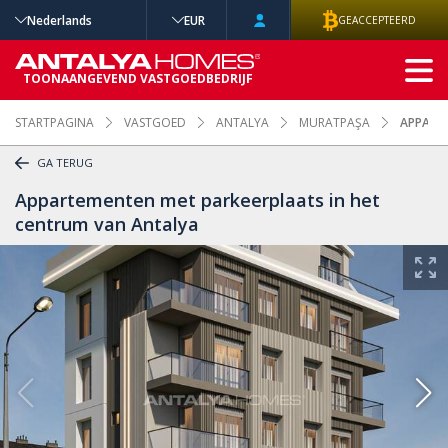
Nederlands
EUR
GEACCEPTEERD
GEAVANCEERD
TOONAANGEVEND VASTGOEDBEDRIJF
ZOEKEN
STARTPAGINA
VASTGOED
ANTALYA
MURATPAŞA
APPART
GA TERUG
Appartementen met parkeerplaats in het
centrum van Antalya