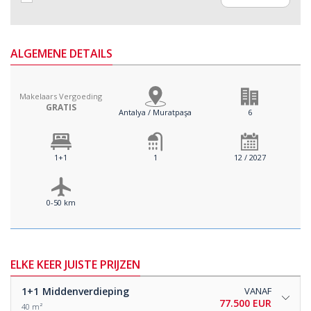
ALGEMENE DETAILS
Makelaars Vergoeding
GRATIS
Antalya / Muratpaşa
6
1+1
1
12 / 2027
0-50 km
ELKE KEER JUISTE PRIJZEN
1+1
Middenverdieping
VANAF
77.500 EUR
40 m²