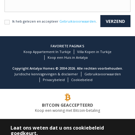
Ik heb gelezen en accepteer
Gebruiksvoorwaarden
.
FAVORIETE PAGINA'S
Koop Appartement In Turkije
Villa Kopen in Turkije
Koop een Huis in Antalya
Copyright Antalya Homes © 2004-2026. Alle rechten voorbehouden.
Juridische kennisgevingen & disclaimer
Gebruiksvoorwaarden
Privacybeleid
Cookiebeleid
BITCOIN GEACCEPTEERD
Koop een woning met Bitcoin-betaling
TOONAANGEVEND VASTGOEDBEDRIJF
Laat ons weten dat u ons cookiebeleid
goedkeurt.