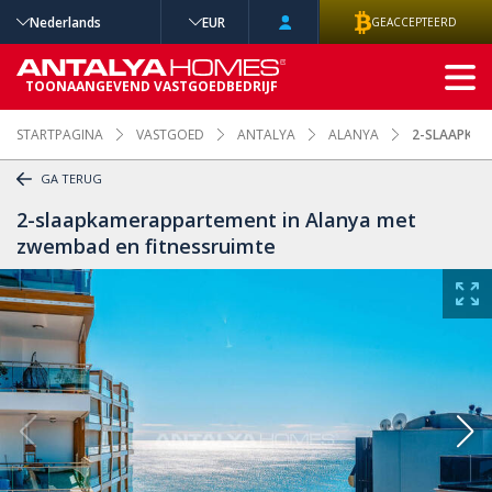
Nederlands
EUR
GEACCEPTEERD
GEAVANCEERD
TOONAANGEVEND VASTGOEDBEDRIJF
ZOEKEN
STARTPAGINA
VASTGOED
ANTALYA
ALANYA
2-SLAAPKAM
GA TERUG
2-slaapkamerappartement in Alanya met
zwembad en fitnessruimte