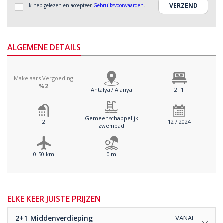
Ik heb gelezen en accepteer
Gebruiksvoorwaarden
.
ALGEMENE DETAILS
Makelaars Vergoeding
%2
Antalya / Alanya
2+1
Gemeenschappelijk
2
12 / 2024
zwembad
0-50 km
0 m
ELKE KEER JUISTE PRIJZEN
2+1
Middenverdieping
VANAF