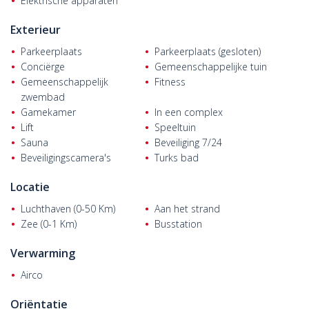
Elektrische apparaten
design en geavanceerde technologie.
Exterieur
Het
appartement dat te koop staat in Alanya
ligt op 23 km van
de luchthaven Gazipaşa-Alanya, 16 km van het centrum van
Parkeerplaats
Parkeerplaats (gesloten)
Alanya en 13,3 km van het winkelcentrum Alanyum. Het ligt ook
Conciërge
Gemeenschappelijke tuin
op slechts een paar minuten lopen van lokale voorzieningen
Gemeenschappelijk
Fitness
zoals markten, apotheken en scholen.
zwembad
Gamekamer
In een complex
Lift
Speeltuin
Sauna
Beveiliging 7/24
Beveiligingscamera's
Turks bad
Locatie
Luchthaven (0-50 Km)
Aan het strand
Zee (0-1 Km)
Busstation
Verwarming
Airco
Oriëntatie