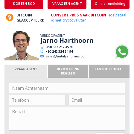
DOE EEN BOD
VRAAG EEN AGENT
Online rondleiding
BITCOIN
CONVERT PRIJS NAAR BITCOIN
Hoe betaal
GEACCEPTEERD
ik met cryptovaluta?
VERKOOPAGENT
Jarno Harthoorn
+90 532 212 45 90
+90 242 324 54 94
sales@antalyahomes.com
VRAAG AGENT
BEZICHTIGING
KANTOORLOCATIE
REGELEN