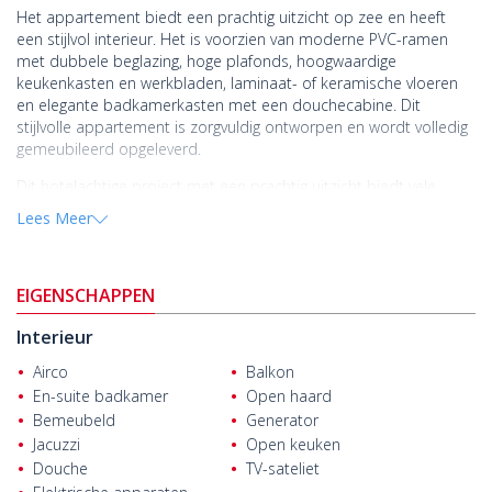
Het appartement biedt een prachtig uitzicht op zee en heeft
een stijlvol interieur. Het is voorzien van moderne PVC-ramen
met dubbele beglazing, hoge plafonds, hoogwaardige
keukenkasten en werkbladen, laminaat- of keramische vloeren
en elegante badkamerkasten met een douchecabine. Dit
stijlvolle appartement is zorgvuldig ontworpen en wordt volledig
gemeubileerd opgeleverd.
Dit hotelachtige project met een prachtig uitzicht biedt vele
voorzieningen voor een comfortabele levensstijl. Het beschikt
Lees Meer
over een verwarmd buitenzwembad, een kinderbad, een sauna,
een Turks bad, een massageruimte, een ontspanningsruimte,
een vitaminebar, kleedkamers, douches en een lobby. Elk blok
EIGENSCHAPPEN
heeft 2 liften. Er is ook een fitnessruimte, een kinderspeelplaats,
een aangelegde tuin, 24/7 beveiliging, videobewaking, satelliet-
Interieur
en internetinfrastructuur, open parkeerplaatsen, een overdekte
parkeerplaats voor 14 auto's, een generator en een
Airco
Balkon
beheerkantoor.
En-suite badkamer
Open haard
Bemeubeld
Generator
Kargıcak, een wijk van Alanya in Antalya, is populair om te wonen
en voor vakanties. Het biedt stranden met blauwe vlag,
Jacuzzi
Open keuken
natuurschoon en historische bezienswaardigheden. Nieuwe
Douche
TV-sateliet
projecten in het gebied worden gekenmerkt door modern