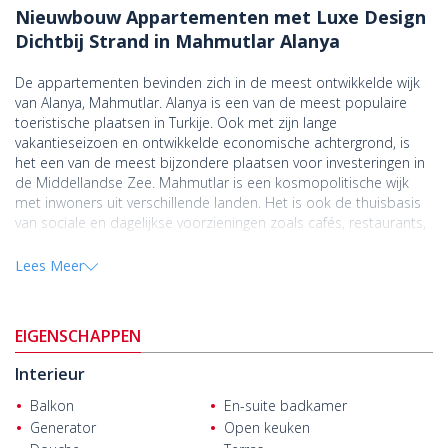
Nieuwbouw Appartementen met Luxe Design
Dichtbij Strand in Mahmutlar Alanya
De appartementen bevinden zich in de meest ontwikkelde wijk
van Alanya, Mahmutlar. Alanya is een van de meest populaire
toeristische plaatsen in Turkije. Ook met zijn lange
vakantieseizoen en ontwikkelde economische achtergrond, is
het een van de meest bijzondere plaatsen voor investeringen in
de Middellandse Zee. Mahmutlar is een kosmopolitische wijk
met inwoners uit verschillende landen. Het is ook de thuisbasis
van sociale en dagelijkse voorzieningen zoals cafés, restaurants,
apotheken, particuliere medische centra, wandel- en fietsroutes,
stranden en winkelcentra. Mahmutlar is een van de meest
Lees Meer
actieve plaatsen in de wijk. Het is een ideale plek om ​​
appartement in Alanya te kopen
.
EIGENSCHAPPEN
Stijlvolle appartementen zijn gelegen op loopafstand van alle
voorzieningen en het strand. Ze liggen ook op 11 km van het
Interieur
districtscentrum van Alanya, op 25 km van de luchthaven
Gazipasa en op 125 km van de luchthaven van Antalya.
Balkon
En-suite badkamer
Generator
Open keuken
Luxe appartementen bevinden zich in een project met een