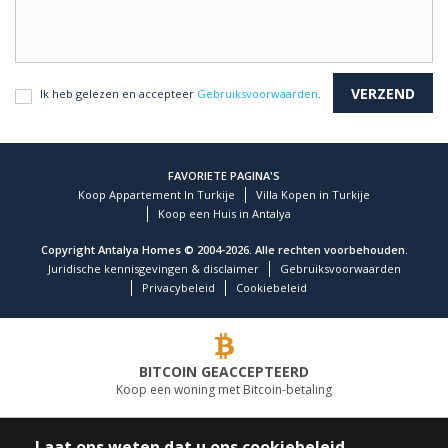
Ik heb gelezen en accepteer
Gebruiksvoorwaarden
.
FAVORIETE PAGINA'S
Koop Appartement In Turkije
Villa Kopen in Turkije
Koop een Huis in Antalya
Copyright Antalya Homes © 2004-2026. Alle rechten voorbehouden.
Juridische kennisgevingen & disclaimer
Gebruiksvoorwaarden
Privacybeleid
Cookiebeleid
BITCOIN GEACCEPTEERD
Koop een woning met Bitcoin-betaling
TOONAANGEVEND VASTGOEDBEDRIJF
Laat ons weten dat u ons cookiebeleid