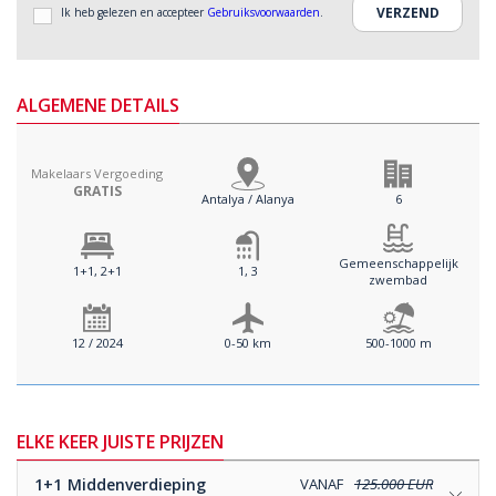
Ik heb gelezen en accepteer
Gebruiksvoorwaarden
.
ALGEMENE DETAILS
Makelaars Vergoeding
GRATIS
Antalya / Alanya
6
Gemeenschappelijk
1+1, 2+1
1, 3
zwembad
12 / 2024
0-50 km
500-1000 m
ELKE KEER JUISTE PRIJZEN
1+1
Middenverdieping
VANAF
125.000 EUR