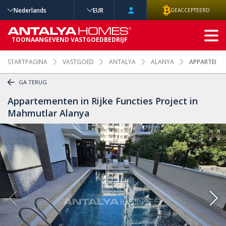
Nederlands
EUR
GEACCEPTEERD
GEAVANCEERD
TOONAANGEVEND VASTGOEDBEDRIJF
ZOEKEN
STARTPAGINA
VASTGOED
ANTALYA
ALANYA
APPARTEMENT
GA TERUG
Appartementen in Rijke Functies Project in
Mahmutlar Alanya