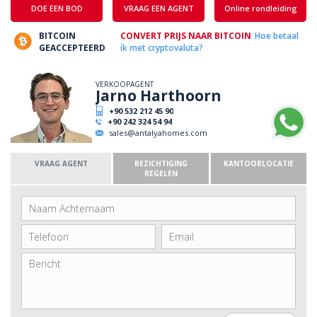
DOE EEN BOD
VRAAG EEN AGENT
Online rondleiding
BITCOIN
CONVERT PRIJS NAAR BITCOIN
Hoe betaal
GEACCEPTEERD
ik met cryptovaluta?
VERKOOPAGENT
Jarno Harthoorn
+90 532 212 45 90
+90 242 324 54 94
sales@antalyahomes.com
VRAAG AGENT
BEZICHTIGING
KANTOORLOCATIE
REGELEN