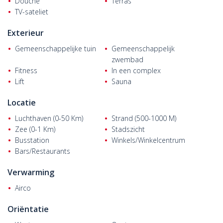
Douche
Terras
buitenzwembad, fitness, sauna, ligweiden, satelliet-tv, generator,
twee liften en een fietsenstalling.
TV-sateliet
Er zijn verschillende appartementstypes met verschillende
Exterieur
aantallen kamers in het project. Luxe appartementen zijn
uitgerust met een keuken, ingerichte badkamers,
Gemeenschappelijke tuin
Gemeenschappelijk
badkamerwanden, hoogwaardige keramische tegels van
zwembad
bekende Turkse merken, waterdichte ademende satijn
Fitness
In een complex
geschilderde muren, PVC ramen en schuifdeuren met dubbele
Lift
Sauna
beglazing, binnendeuren, stalen buitendeur, ijsverlichting,
centrale verlichting, elektrische infrastructuur en infrastructuur
Locatie
voor airconditioning.
Luchthaven (0-50 Km)
Strand (500-1000 M)
Zee (0-1 Km)
Stadszicht
Busstation
Winkels/Winkelcentrum
Bars/Restaurants
Verwarming
Airco
Oriëntatie