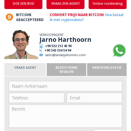
DOE EEN BOD
VRAAG EEN AGENT
Online rondleiding
BITCOIN
CONVERT PRIJS NAAR BITCOIN
Hoe betaal
GEACCEPTEERD
ik met cryptovaluta?
VERKOOPAGENT
Jarno Harthoorn
+90 532 212 45 90
+90 242 324 54 94
sales@antalyahomes.com
VRAAG AGENT
BEZICHTIGING
KANTOORLOCATIE
REGELEN