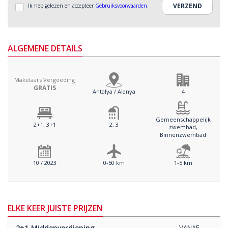
Ik heb gelezen en accepteer
Gebruiksvoorwaarden
.
ALGEMENE DETAILS
Makelaars Vergoeding
GRATIS
Antalya / Alanya
4
Gemeenschappelijk
2+1, 3+1
2, 3
zwembad,
Binnenzwembad
10 / 2023
0-50 km
1-5 km
ELKE KEER JUISTE PRIJZEN
2+1
Middenverdieping
VANAF