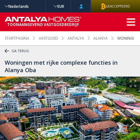
Nederlands
EUR
GEACCEPTEERD
GEAVANCEERD
TOONAANGEVEND VASTGOEDBEDRIJF
ZOEKEN
STARTPAGINA
VASTGOED
ANTALYA
ALANYA
WONINGEN M
GA TERUG
Woningen met rijke complexe functies in
Alanya Oba