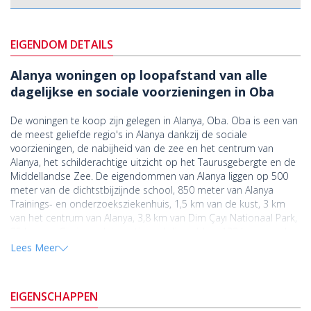
EIGENDOM DETAILS
Alanya woningen op loopafstand van alle
dagelijkse en sociale voorzieningen in Oba
De woningen te koop zijn gelegen in Alanya, Oba. Oba is een van
de meest geliefde regio's in Alanya dankzij de sociale
voorzieningen, de nabijheid van de zee en het centrum van
Alanya, het schilderachtige uitzicht op het Taurusgebergte en de
Middellandse Zee. De eigendommen van Alanya liggen op 500
meter van de dichtstbijzijnde school, 850 meter van Alanya
Trainings- en onderzoeksziekenhuis, 1,5 km van de kust, 3 km
van het centrum van Alanya, 3,8 km van Dim Çayı Nationaal Park,
35 km van Gazipaşa Internationaal vliegveld en 133 km naar de
internationale luchthaven van Antalya en 141 km naar het
Lees Meer
stadscentrum van Antalya. Als u een
woning in Alanya wilt kopen
,
is dit een niet te missen kans voor u!
EIGENSCHAPPEN
Het grote wooncomplex is gebouwd op een oppervlakte van
11.000 m² en bestaat uit 6 blokken en in totaal 180