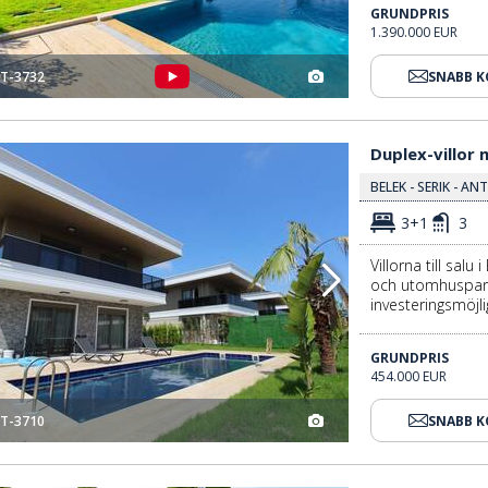
GRUNDPRIS
1.390.000 EUR
T-3732
SNABB 
Duplex-villor Med Privat Pool I Belek Kadriye 3
Duplex-villor 
BELEK - SERIK - AN
3+1
3
Villorna till salu
och utomhusparke
investeringsmöjli
GRUNDPRIS
454.000 EUR
T-3710
SNABB 