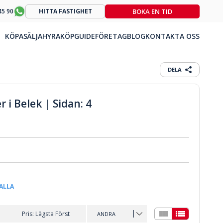
BOKA EN TID
45 90
HITTA FASTIGHET
KÖPA
SÄLJA
HYRA
KÖPGUIDE
FÖRETAG
BLOG
KONTAKTA OSS
DELA
r i Belek | Sidan: 4
ALLA
Pris: Lägsta Först
ANDRA