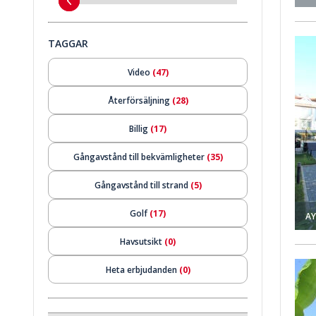
ek Antalya 1
Lyxlägenheter I Ett Projekt Med Pool I Belek Antalya 2
TAGGAR
Video
(47)
Återförsäljning
(28)
Billig
(17)
Gångavstånd till bekvämligheter
(35)
Gångavstånd till strand
(5)
Golf
(17)
AY
Havsutsikt
(0)
ar I Belek 1
Moderna Villor Nära Havet Och Golfklubbar I Belek 2
Heta erbjudanden
(0)
Hyresintäktsgaranti
(1)