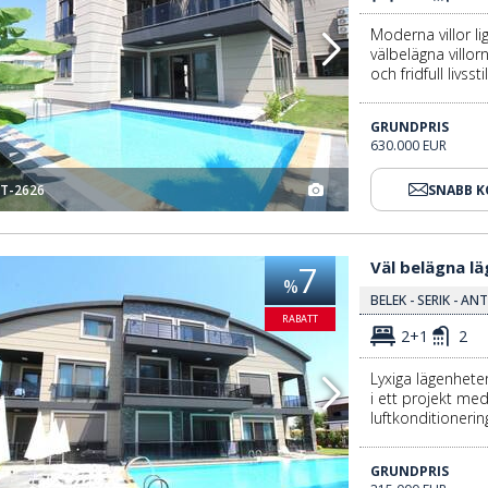
Moderna villor l
välbelägna villo
och fridfull livsstil
GRUNDPRIS
630.000 EUR
T-2626
SNABB 
Väl Belägna Lägenheter I Ett Projekt Med Pool I Belek 3
Väl belägna lä
7
%
BELEK - SERIK - AN
RABATT
2+1
2
Lyxiga lägenheter 
i ett projekt me
luftkonditionerin
GRUNDPRIS