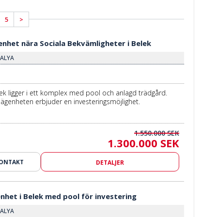
5
>
nhet nära Sociala Bekvämligheter i Belek
TALYA
ek ligger i ett komplex med pool och anlagd trädgård.
genheten erbjuder en investeringsmöjlighet.
1.550.000 SEK
1.300.000 SEK
KONTAKT
DETALJER
nhet i Belek med pool för investering
TALYA