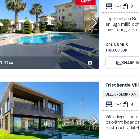
RABATT
2+1
2
Lägenheten i Bel
en lugn miljö o
investeringspoten
GRUNDPRIS
149.000 EUR
T-3744
SNABB 
Fristående Villa Nära Stranden Och Golfbanor I Belek 3
Fristående Vil
BELEK - SERIK - AN
4+1
4
Villan ligger ino
bekvämt boende 
bastu och arkite