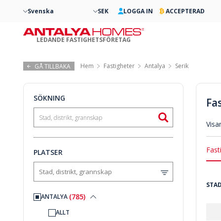
Svenska
SEK
LOGGA IN
ACCEPTERAD
LEDANDE FASTIGHETSFÖRETAG
Hem
Fastigheter
Antalya
Serik
GÅ TILLBAKA
SÖKNING
Fas
Visa
Fast
PLATSER
STAD
(785)
ANTALYA
ALLT