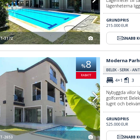
Lägenheter till s
lägenheterna lig
GRUNDPRIS
215.000 EUR
T-3172
SNABB 
Moderna Parhus Med Pool Nära Golfbanor I Belek 3
Moderna Parhu
8
%
BELEK - SERIK - AN
RABATT
4+1
3
Nybyggda villor 
golfcentret Belek
lugnt och bekvämt
GRUNDPRIS
525.000 EUR
T-2653
SNABB 