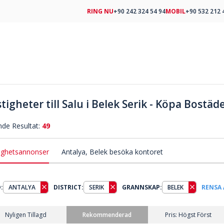
RING NU
+90 242 324 54 94
MOBIL
+90 532 212 
tigheter till Salu i Belek Serik - Köpa Bostäde
nde Resultat:
49
ighetsannonser
Antalya, Belek besöka kontoret
:
ANTALYA
DISTRICT:
SERIK
GRANNSKAP:
BELEK
RENSA 
Nyligen Tillagd
Rekommenderad
Pris: Högst Först