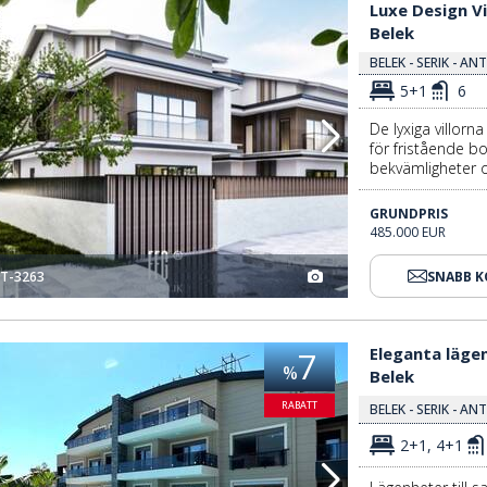
ya Belek 2
Luxe Design Villor Lämpliga För Fristående Boende I Antalya Belek 3
Luxe Design Vi
Belek
BELEK - SERIK - AN
5+1
6
De lyxiga villorna
för fristående b
bekvämligheter o
GRUNDPRIS
485.000 EUR
T-3263
SNABB 
 I Belek 2
Eleganta Lägenheter I Ett Komplex Med Pool Nära Stranden I Belek 3
Eleganta läge
7
%
Belek
RABATT
BELEK - SERIK - AN
2+1, 4+1