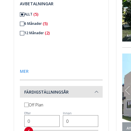
AVBETALNINGAR
(5)
ALLT
(5)
6 Månader
(2)
12 Månader
AY
r I Belek 1
Moderna Parhus Med Pool Nära Golfbanor I Belek 2
MER
FÄRDIGSTÄLLNINGSÅR
Off Plan
Efter
Innan
AY