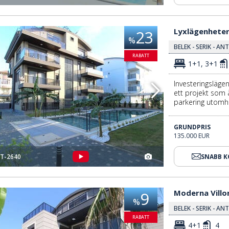
Lyxlägenheter I Ett Projekt Med Pool I Belek Antalya 3
Lyxlägenheter 
23
%
BELEK - SERIK - AN
RABATT
1+1, 3+1
Investeringslägen
ett projekt som 
parkering utomh
GRUNDPRIS
135.000 EUR
T-2640
SNABB 
Moderna Villor Nära Havet Och Golfklubbar I Belek 3
Moderna Villo
9
%
BELEK - SERIK - AN
RABATT
4+1
4