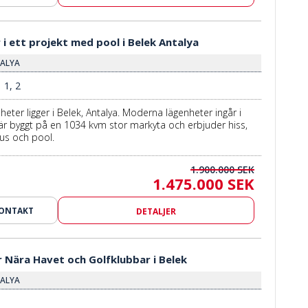
i ett projekt med pool i Belek Antalya
TALYA
1, 2
heter ligger i Belek, Antalya. Moderna lägenheter ingår i
är byggt på en 1034 kvm stor markyta och erbjuder hiss,
us och pool.
1.900.000 SEK
1.475.000 SEK
KONTAKT
DETALJER
r Nära Havet och Golfklubbar i Belek
TALYA