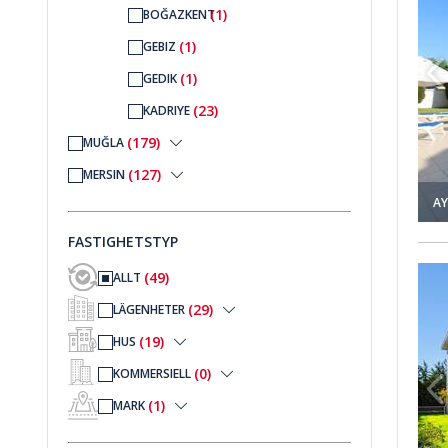
(1)
BOĞAZKENT
(1)
GEBIZ
(1)
GEDIK
(23)
KADRIYE
(179)
MUĞLA
(127)
MERSIN
AY
FASTIGHETSTYP
anor I Belek 1
Fristående Villa Nära Stranden Och Golfbanor I Belek 2
(49)
ALLT
(29)
LÄGENHETER
(19)
HUS
(0)
KOMMERSIELL
(1)
MARK