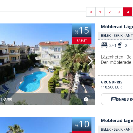
<
1
2
3
4
Möblerad Lägenhet Nära Sociala Bekvämligheter I Belek 3
Möblerad Läge
15
%
BELEK - SERIK - AN
RABATT
2+1
2
Lägenheten i Bel
Den möblerade lä
GRUNDPRIS
118.500 EUR
T-3780
SNABB 
Möblerad Lägenhet I Belek Med Pool För Investering 3
Möblerad läge
10
%
BELEK - SERIK - AN