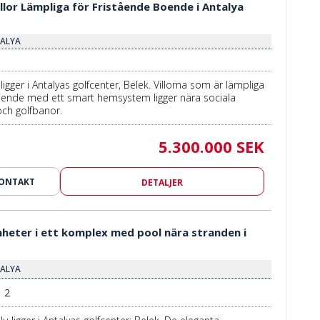
llor Lämpliga för Fristående Boende i Antalya
TALYA
 ligger i Antalyas golfcenter, Belek. Villorna som är lämpliga
oende med ett smart hemsystem ligger nära sociala
ch golfbanor.
5.300.000 SEK
KONTAKT
DETALJER
nheter i ett komplex med pool nära stranden i
TALYA
2