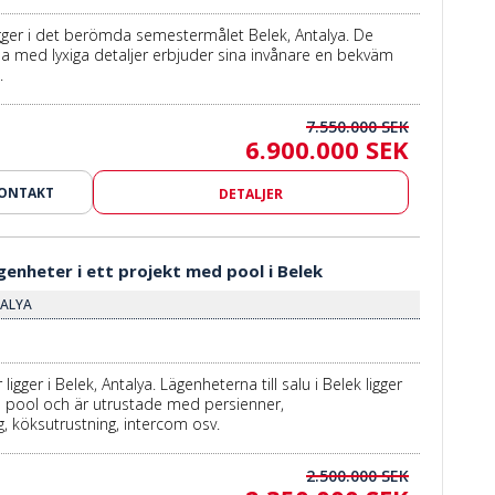
igger i det berömda semestermålet Belek, Antalya. De
rna med lyxiga detaljer erbjuder sina invånare en bekväm
.
7.550.000 SEK
6.900.000 SEK
KONTAKT
DETALJER
genheter i ett projekt med pool i Belek
TALYA
ligger i Belek, Antalya. Lägenheterna till salu i Belek ligger
d pool och är utrustade med persienner,
g, köksutrustning, intercom osv.
2.500.000 SEK