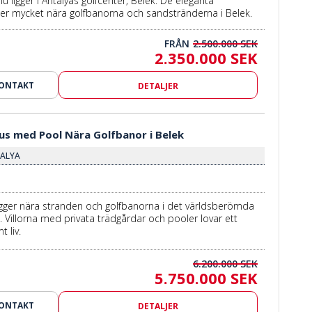
alu ligger i Antalyas golfcenter; Belek. De eleganta
ger mycket nära golfbanorna och sandstränderna i Belek.
FRÅN
2.500.000 SEK
2.350.000 SEK
KONTAKT
DETALJER
s med Pool Nära Golfbanor i Belek
TALYA
ligger nära stranden och golfbanorna i det världsberömda
. Villorna med privata trädgårdar och pooler lovar ett
 liv.
6.200.000 SEK
5.750.000 SEK
KONTAKT
DETALJER