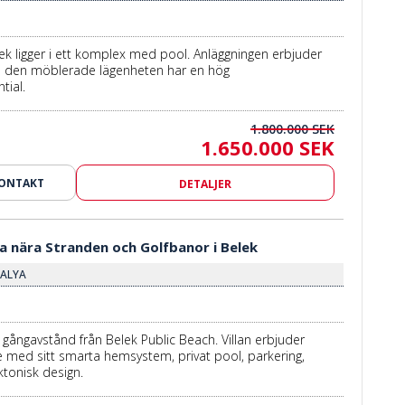
ek ligger i ett komplex med pool. Anläggningen erbjuder
ch den möblerade lägenheten har en hög
tial.
1.800.000 SEK
1.650.000 SEK
KONTAKT
DETALJER
la nära Stranden och Golfbanor i Belek
TALYA
m gångavstånd från Belek Public Beach. Villan erbjuder
med sitt smarta hemsystem, privat pool, parkering,
ktonisk design.